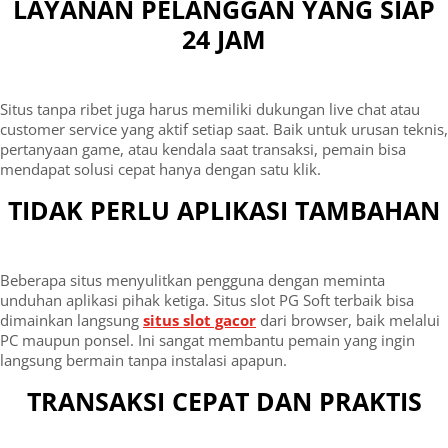
LAYANAN PELANGGAN YANG SIAP
24 JAM
Situs tanpa ribet juga harus memiliki dukungan live chat atau
customer service yang aktif setiap saat. Baik untuk urusan teknis,
pertanyaan game, atau kendala saat transaksi, pemain bisa
mendapat solusi cepat hanya dengan satu klik.
TIDAK PERLU APLIKASI TAMBAHAN
Beberapa situs menyulitkan pengguna dengan meminta
unduhan aplikasi pihak ketiga. Situs slot PG Soft terbaik bisa
dimainkan langsung
situs slot gacor
dari browser, baik melalui
PC maupun ponsel. Ini sangat membantu pemain yang ingin
langsung bermain tanpa instalasi apapun.
TRANSAKSI CEPAT DAN PRAKTIS