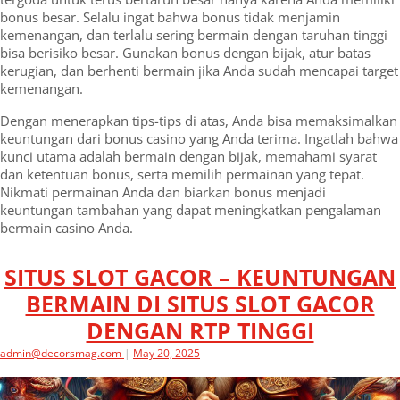
bonus besar. Selalu ingat bahwa bonus tidak menjamin
kemenangan, dan terlalu sering bermain dengan taruhan tinggi
bisa berisiko besar. Gunakan bonus dengan bijak, atur batas
kerugian, dan berhenti bermain jika Anda sudah mencapai target
kemenangan.
Dengan menerapkan tips-tips di atas, Anda bisa memaksimalkan
keuntungan dari bonus casino yang Anda terima. Ingatlah bahwa
kunci utama adalah bermain dengan bijak, memahami syarat
dan ketentuan bonus, serta memilih permainan yang tepat.
Nikmati permainan Anda dan biarkan bonus menjadi
keuntungan tambahan yang dapat meningkatkan pengalaman
bermain casino Anda.
SITUS SLOT GACOR – KEUNTUNGAN
BERMAIN DI SITUS SLOT GACOR
DENGAN RTP TINGGI
admin@decorsmag.com
|
May 20, 2025