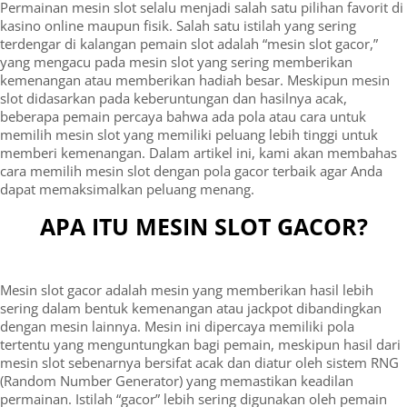
Permainan mesin slot selalu menjadi salah satu pilihan favorit di
kasino online maupun fisik. Salah satu istilah yang sering
terdengar di kalangan pemain slot adalah “mesin slot gacor,”
yang mengacu pada mesin slot yang sering memberikan
kemenangan atau memberikan hadiah besar. Meskipun mesin
slot didasarkan pada keberuntungan dan hasilnya acak,
beberapa pemain percaya bahwa ada pola atau cara untuk
memilih mesin slot yang memiliki peluang lebih tinggi untuk
memberi kemenangan. Dalam artikel ini, kami akan membahas
cara memilih mesin slot dengan pola gacor terbaik agar Anda
dapat memaksimalkan peluang menang.
APA ITU MESIN SLOT GACOR?
Mesin slot gacor adalah mesin yang memberikan hasil lebih
sering dalam bentuk kemenangan atau jackpot dibandingkan
dengan mesin lainnya. Mesin ini dipercaya memiliki pola
tertentu yang menguntungkan bagi pemain, meskipun hasil dari
mesin slot sebenarnya bersifat acak dan diatur oleh sistem RNG
(Random Number Generator) yang memastikan keadilan
permainan. Istilah “gacor” lebih sering digunakan oleh pemain