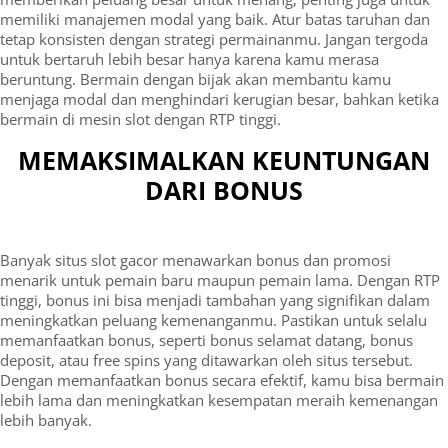
memiliki manajemen modal yang baik. Atur batas taruhan dan
tetap konsisten dengan strategi permainanmu. Jangan tergoda
untuk bertaruh lebih besar hanya karena kamu merasa
beruntung. Bermain dengan bijak akan membantu kamu
menjaga modal dan menghindari kerugian besar, bahkan ketika
bermain di mesin slot dengan RTP tinggi.
MEMAKSIMALKAN KEUNTUNGAN
DARI BONUS
Banyak situs slot gacor menawarkan bonus dan promosi
menarik untuk pemain baru maupun pemain lama. Dengan RTP
tinggi, bonus ini bisa menjadi tambahan yang signifikan dalam
meningkatkan peluang kemenanganmu. Pastikan untuk selalu
memanfaatkan bonus, seperti bonus selamat datang, bonus
deposit, atau free spins yang ditawarkan oleh situs tersebut.
Dengan memanfaatkan bonus secara efektif, kamu bisa bermain
lebih lama dan meningkatkan kesempatan meraih kemenangan
lebih banyak.