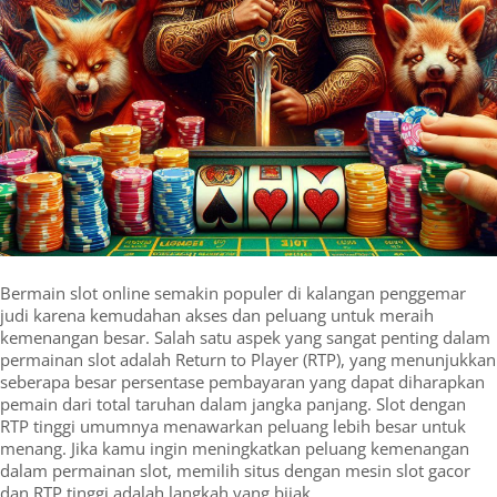
Bermain slot online semakin populer di kalangan penggemar
judi karena kemudahan akses dan peluang untuk meraih
kemenangan besar. Salah satu aspek yang sangat penting dalam
permainan slot adalah Return to Player (RTP), yang menunjukkan
seberapa besar persentase pembayaran yang dapat diharapkan
pemain dari total taruhan dalam jangka panjang. Slot dengan
RTP tinggi umumnya menawarkan peluang lebih besar untuk
menang. Jika kamu ingin meningkatkan peluang kemenangan
dalam permainan slot, memilih situs dengan mesin slot gacor
dan RTP tinggi adalah langkah yang bijak.