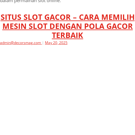
dalam permainan slot online.
SITUS SLOT GACOR – CARA MEMILIH
MESIN SLOT DENGAN POLA GACOR
TERBAIK
admin@decorsmag.com
|
May 20, 2025