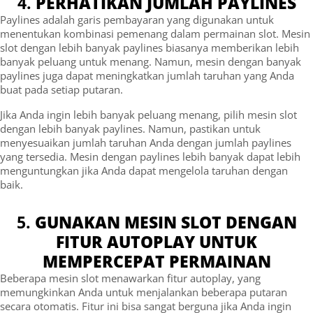
4.
PERHATIKAN JUMLAH PAYLINES
Paylines adalah garis pembayaran yang digunakan untuk
menentukan kombinasi pemenang dalam permainan slot. Mesin
slot dengan lebih banyak paylines biasanya memberikan lebih
banyak peluang untuk menang. Namun, mesin dengan banyak
paylines juga dapat meningkatkan jumlah taruhan yang Anda
buat pada setiap putaran.
Jika Anda ingin lebih banyak peluang menang, pilih mesin slot
dengan lebih banyak paylines. Namun, pastikan untuk
menyesuaikan jumlah taruhan Anda dengan jumlah paylines
yang tersedia. Mesin dengan paylines lebih banyak dapat lebih
menguntungkan jika Anda dapat mengelola taruhan dengan
baik.
5.
GUNAKAN MESIN SLOT DENGAN
FITUR AUTOPLAY UNTUK
MEMPERCEPAT PERMAINAN
Beberapa mesin slot menawarkan fitur autoplay, yang
memungkinkan Anda untuk menjalankan beberapa putaran
secara otomatis. Fitur ini bisa sangat berguna jika Anda ingin