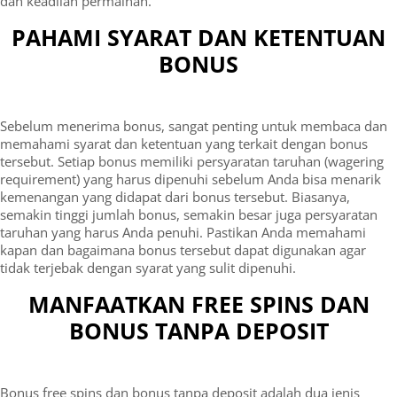
dan keadilan permainan.
PAHAMI SYARAT DAN KETENTUAN
BONUS
Sebelum menerima bonus, sangat penting untuk membaca dan
memahami syarat dan ketentuan yang terkait dengan bonus
tersebut. Setiap bonus memiliki persyaratan taruhan (wagering
requirement) yang harus dipenuhi sebelum Anda bisa menarik
kemenangan yang didapat dari bonus tersebut. Biasanya,
semakin tinggi jumlah bonus, semakin besar juga persyaratan
taruhan yang harus Anda penuhi. Pastikan Anda memahami
kapan dan bagaimana bonus tersebut dapat digunakan agar
tidak terjebak dengan syarat yang sulit dipenuhi.
MANFAATKAN FREE SPINS DAN
BONUS TANPA DEPOSIT
Bonus free spins dan bonus tanpa deposit adalah dua jenis