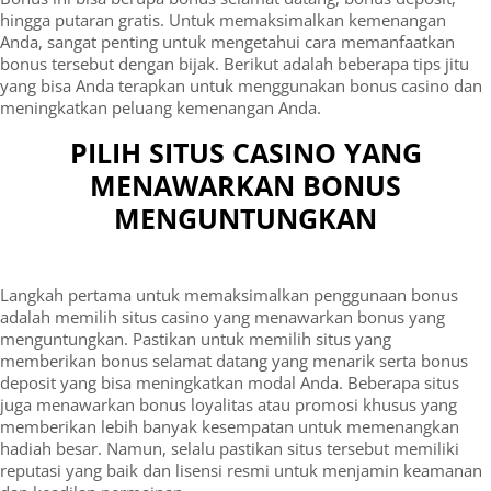
hingga putaran gratis. Untuk memaksimalkan kemenangan
Anda, sangat penting untuk mengetahui cara memanfaatkan
bonus tersebut dengan bijak. Berikut adalah beberapa tips jitu
yang bisa Anda terapkan untuk menggunakan bonus casino dan
meningkatkan peluang kemenangan Anda.
PILIH SITUS CASINO YANG
MENAWARKAN BONUS
MENGUNTUNGKAN
Langkah pertama untuk memaksimalkan penggunaan bonus
adalah memilih situs casino yang menawarkan bonus yang
menguntungkan. Pastikan untuk memilih situs yang
memberikan bonus selamat datang yang menarik serta bonus
deposit yang bisa meningkatkan modal Anda. Beberapa situs
juga menawarkan bonus loyalitas atau promosi khusus yang
memberikan lebih banyak kesempatan untuk memenangkan
hadiah besar. Namun, selalu pastikan situs tersebut memiliki
reputasi yang baik dan lisensi resmi untuk menjamin keamanan