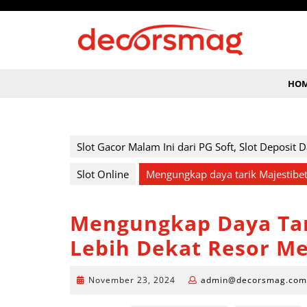
Skip
to
content
HO
Slot Gacor Malam Ini dari PG Soft, Slot Deposit 
Slot Online
Mengungkap daya tarik Majestibet:
Mengungkap Daya Tari
Lebih Dekat Resor Me
November
November 23, 2024
admin@decorsmag.com
23,