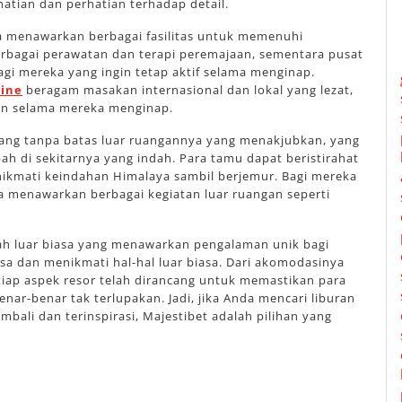
atian dan perhatian terhadap detail.
a menawarkan berbagai fasilitas untuk memenuhi
rbagai perawatan dan terapi peremajaan, sementara pusat
gi mereka yang ingin tetap aktif selama menginap.
line
beragam masakan internasional dan lokal yang lezat,
an selama mereka menginap.
enang tanpa batas luar ruangannya yang menakjubkan, yang
di sekitarnya yang indah. Para tamu dapat beristirahat
nikmati keindahan Himalaya sambil berjemur. Bagi mereka
uga menawarkan berbagai kegiatan luar ruangan seperti
.
ah luar biasa yang menawarkan pengalaman unik bagi
asa dan menikmati hal-hal luar biasa. Dari akomodasinya
etiap aspek resor telah dirancang untuk memastikan para
-benar tak terlupakan. Jadi, jika Anda mencari liburan
li dan terinspirasi, Majestibet adalah pilihan yang