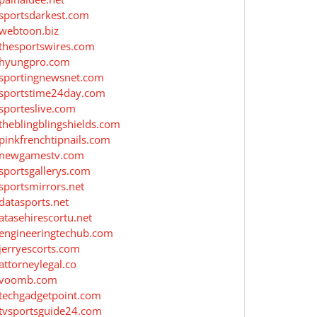
sportsdarkest.com
webtoon.biz
thesportswires.com
hyungpro.com
sportingnewsnet.com
sportstime24day.com
sporteslive.com
theblingblingshields.com
pinkfrenchtipnails.com
newgamestv.com
sportsgallerys.com
sportsmirrors.net
datasports.net
atasehirescortu.net
engineeringtechub.com
jerryescorts.com
attorneylegal.co
voomb.com
techgadgetpoint.com
tvsportsguide24.com