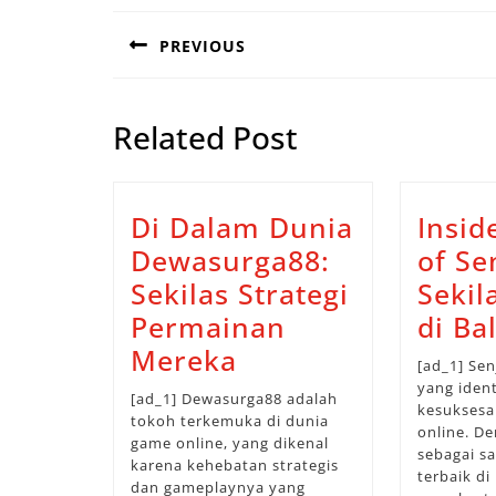
navigation
PREVIOUS
Previous
post:
Related Post
Di Dalam Dunia
Insid
Dewasurga88:
of Se
Sekilas Strategi
Sekil
Permainan
di Ba
Di
Mereka
[ad_1] Se
Dalam
yang iden
[ad_1] Dewasurga88 adalah
kesuksesa
Dunia
tokoh terkemuka di dunia
online. De
game online, yang dikenal
Dewasurga88:
sebagai s
karena kehebatan strategis
terbaik di
Sekilas
dan gameplaynya yang