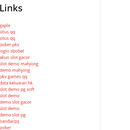
Links
gaple
situs qq
situs qq
poker pkv
login sbobet
akun slot gacor
slot demo mahjong
demo mahjong
pkv games qq
data keluaran hk
slot demo pg soft
slot demo
demo slot gacor
slot demo
demo slot pg
bandarqq
poker