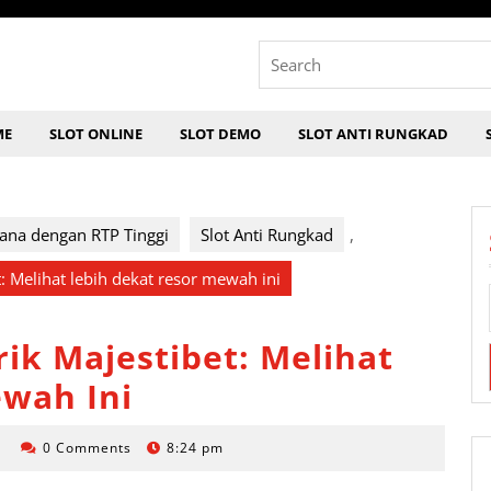
Search
for:
ME
SLOT ONLINE
SLOT DEMO
SLOT ANTI RUNGKAD
Dana dengan RTP Tinggi
Slot Anti Rungkad
,
 Melihat lebih dekat resor mewah ini
k Majestibet: Melihat
wah Ini
admin@decorsmag.com
0 Comments
8:24 pm