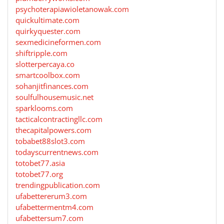
psychoterapiawioletanowak.com
quickultimate.com
quirkyquester.com
sexmedicineformen.com
shiftripple.com
slotterpercaya.co
smartcoolbox.com
sohanjitfinances.com
soulfulhousemusic.net
sparklooms.com
tacticalcontractingllc.com
thecapitalpowers.com
tobabet88slot3.com
todayscurrentnews.com
totobet77.asia
totobet77.org
trendingpublication.com
ufabettererum3.com
ufabettermentm4.com
ufabettersum7.com