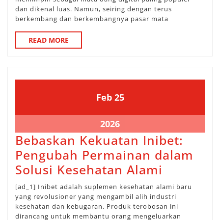
Permaina
dan dikenal luas. Namun, seiring dengan terus
di
berkembang dan berkembangnya pasar mata
Dunia
READ
READ MORE
Cryptocur
MORE
February
February
Feb
25
25,
25,
2026
2026
February
2026
25,
Bebaskan Kekuatan Inibet:
2026
Pengubah Permainan dalam
Bebaska
Solusi Kesehatan Alami
Kekuata
[ad_1] Inibet adalah suplemen kesehatan alami baru
Inibet:
yang revolusioner yang mengambil alih industri
kesehatan dan kebugaran. Produk terobosan ini
Penguba
dirancang untuk membantu orang mengeluarkan