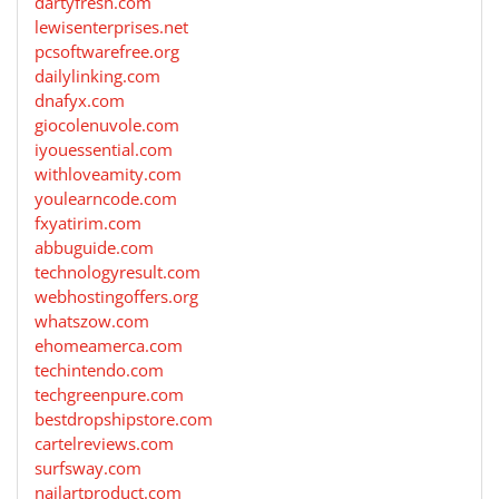
dartyfresh.com
lewisenterprises.net
pcsoftwarefree.org
dailylinking.com
dnafyx.com
giocolenuvole.com
iyouessential.com
withloveamity.com
youlearncode.com
fxyatirim.com
abbuguide.com
technologyresult.com
webhostingoffers.org
whatszow.com
ehomeamerca.com
techintendo.com
techgreenpure.com
bestdropshipstore.com
cartelreviews.com
surfsway.com
nailartproduct.com