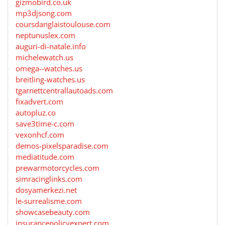
gizmobird.co.uk
mp3djsong.com
coursdanglaistoulouse.com
neptunuslex.com
auguri-di-natale.info
michelewatch.us
omega--watches.us
breitling-watches.us
tgarnettcentrallautoads.com
fixadvert.com
autopluz.co
save3time-c.com
vexonhcf.com
demos-pixelsparadise.com
mediatitude.com
prewarmotorcycles.com
simracinglinks.com
dosyamerkezi.net
le-surrealisme.com
showcasebeauty.com
insurancepolicyexpert.com