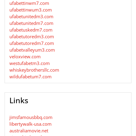
ufabettinwm7.com
ufabettinwum3.com
ufabetunitedm3.com
ufabetunitedm7.com
ufabetuskedm7.com
ufabetutoredm3.com
ufabetutoredm7.com
ufabetvalleyum3.com
veloxview.com
westufabetm3.com
whiskeybrothersllc.com
wildufabetum7.com
Links
jimsfamousbbq.com
libertywalk-usa.com
australiamovie.net