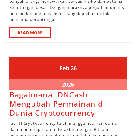
Anda:
banyak orang, menawarkan sensasi risiko dan potensi
keuntungan besar. Dengan maraknya perjudian online,
Bagaimana
pemain kini memiliki lebih banyak pilihan untuk
Dadu
mencoba peruntungan
Online
READ
READ MORE
Mengambil
MORE
alih
Dunia
Perjudian
February
February
Feb
26
26,
26,
2026
2026
February
2026
26,
Bagaimana IDNCash
2026
Mengubah Permainan di
Bagaiman
Dunia Cryptocurrency
IDNCash
[ad_1] Cryptocurrency telah menggemparkan dunia
Mengubah
dalam beberapa tahun terakhir, dengan Bitcoin
memimpin sebagai mata uang digital paling populer