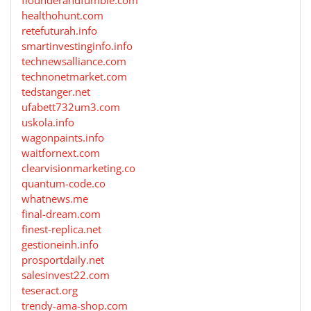
flounderandfumble.com
healthohunt.com
retefuturah.info
smartinvestinginfo.info
technewsalliance.com
technonetmarket.com
tedstanger.net
ufabett732um3.com
uskola.info
wagonpaints.info
waitfornext.com
clearvisionmarketing.co
quantum-code.co
whatnews.me
final-dream.com
finest-replica.net
gestioneinh.info
prosportdaily.net
salesinvest22.com
teseract.org
trendy-ama-shop.com