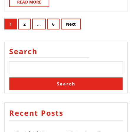
READ
READ MORE
dan
MORE
Lainnya
Posts
dengan
1
2
…
6
Next
pagination
Bidwin88
Search
Search
Recent Posts