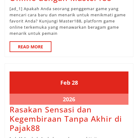
Sensas
[ad_1] Apakah Anda seorang penggemar game yang
Game
mencari cara baru dan menarik untuk menikmati game
favorit Anda? Kunjungi Master188, platform game
Online
online terkemuka yang menawarkan beragam game
denga
menarik untuk pemain
Maste
READ
READ MORE
MORE
February
February
Feb
28
28,
28,
2026
2026
February
2026
28,
Rasakan Sensasi dan
2026
Kegembiraan Tanpa Akhir di
Rasakan
Pajak88
Sensasi