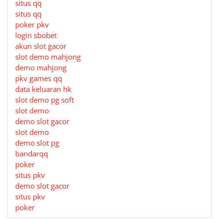
situs qq
situs qq
poker pkv
login sbobet
akun slot gacor
slot demo mahjong
demo mahjong
pkv games qq
data keluaran hk
slot demo pg soft
slot demo
demo slot gacor
slot demo
demo slot pg
bandarqq
poker
situs pkv
demo slot gacor
situs pkv
poker