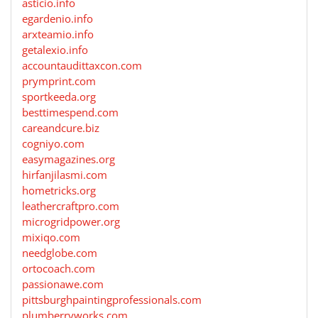
asticio.info
egardenio.info
arxteamio.info
getalexio.info
accountaudittaxcon.com
prymprint.com
sportkeeda.org
besttimespend.com
careandcure.biz
cogniyo.com
easymagazines.org
hirfanjilasmi.com
hometricks.org
leathercraftpro.com
microgridpower.org
mixiqo.com
needglobe.com
ortocoach.com
passionawe.com
pittsburghpaintingprofessionals.com
plumberryworks.com