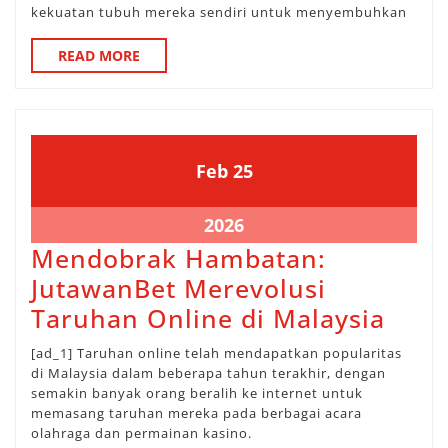
Permain
kekuatan tubuh mereka sendiri untuk menyembuhkan
dalam
READ
READ MORE
Solusi
MORE
Kesehat
Alami
February
February
Feb
25
25,
25,
2026
2026
February
2026
25,
Mendobrak Hambatan:
2026
JutawanBet Merevolusi
Men
Taruhan Online di Malaysia
Hamb
[ad_1] Taruhan online telah mendapatkan popularitas
Juta
di Malaysia dalam beberapa tahun terakhir, dengan
semakin banyak orang beralih ke internet untuk
Mere
memasang taruhan mereka pada berbagai acara
Taru
olahraga dan permainan kasino.