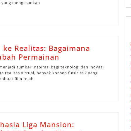
a yang mengesankan
ro:
erjalanan
obat777
i
unia
h ke Realitas: Bagaimana
Game
Dari
ubah Permainan
Fiksi
 menjadi sumber inspirasi bagi teknologi dan inovasi
Ilmiah
a realitas virtual, banyak konsep futuristik yang
embuat film telah
ke
Realitas:
Bagaimana
Bosgacor
Mengubah
asia Liga Mansion:
Permainan