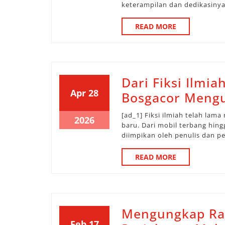
keterampilan dan dedikasiny
P
2026
P
READ
READ MORE
MORE
S
d
D
Dari Fiksi Ilmia
April
April
Apr
28
Bosgacor Meng
28,
28,
2026
2026
[ad_1] Fiksi ilmiah telah lama
April
2026
baru. Dari mobil terbang hingg
28,
diimpikan oleh penulis dan p
2026
READ
READ MORE
MORE
Mengungkap Rah
February
February
Feb
17