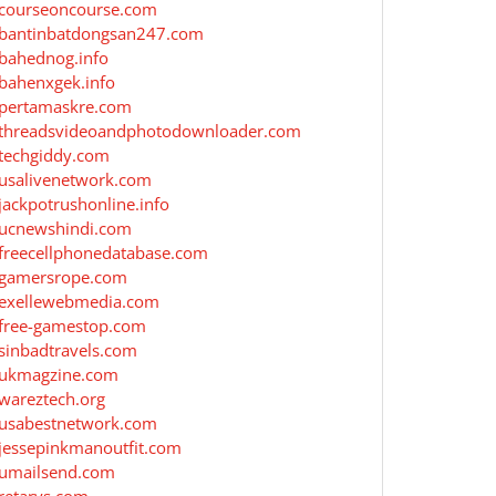
courseoncourse.com
bantinbatdongsan247.com
bahednog.info
bahenxgek.info
pertamaskre.com
threadsvideoandphotodownloader.com
techgiddy.com
usalivenetwork.com
jackpotrushonline.info
ucnewshindi.com
freecellphonedatabase.com
gamersrope.com
exellewebmedia.com
free-gamestop.com
sinbadtravels.com
ukmagzine.com
wareztech.org
usabestnetwork.com
jessepinkmanoutfit.com
umailsend.com