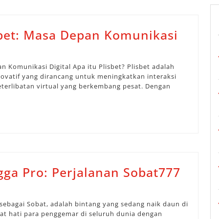
et: Masa Depan Komunikasi
mi
 Komunikasi Digital Apa itu Plisbet? Plisbet adalah
novatif yang dirancang untuk meningkatkan interaksi
eterlibatan virtual yang berkembang pesat. Dengan
si
gga Pro: Perjalanan Sobat777
ari
matir
 sebagai Sobat, adalah bintang yang sedang naik daun di
ingga
at hati para penggemar di seluruh dunia dengan