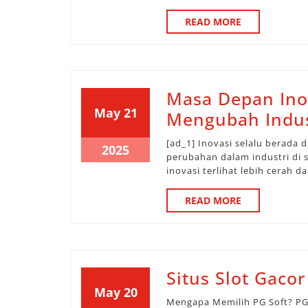
2025
READ
READ MORE
MORE
Masa Depan Ino
May
May
May
21
Mengubah Indus
21,
21,
2025
2025
[ad_1] Inovasi selalu berada
May
2025
perubahan dalam industri di 
21,
inovasi terlihat lebih cerah d
2025
READ
READ MORE
MORE
Situs Slot Gacor
May
May
May
20
Mengapa Memilih PG Soft? PG 
20,
20,