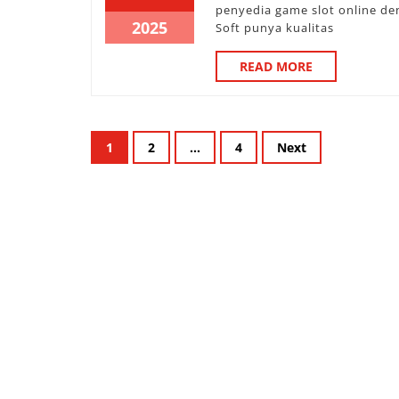
penyedia game slot online den
2025
2025
May
2025
Soft punya kualitas
20,
2025
READ
READ MORE
MORE
Posts
1
2
…
4
Next
pagination