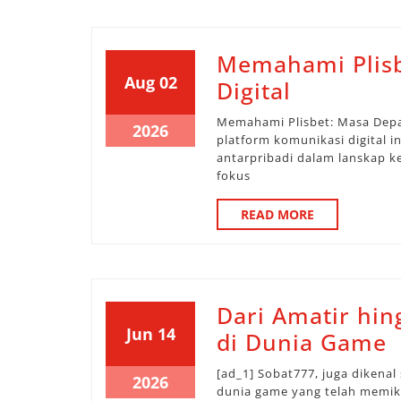
Memahami Plisb
August
August
Aug
02
Memaha
Digital
2,
2,
Plisbet:
2026
2026
Memahami Plisbet: Masa Depan
August
2026
Masa
platform komunikasi digital i
2,
antarpribadi dalam lanskap k
Depan
2026
fokus
Komunika
READ
READ MORE
Digital
MORE
Dari Amatir hin
June
June
Jun
14
D
di Dunia Game
14,
14,
A
2026
2026
[ad_1] Sobat777, juga dikenal
June
2026
h
dunia game yang telah memik
14,