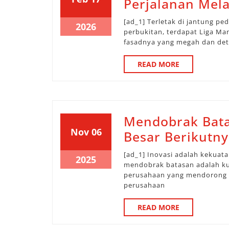
Perjalanan Mela
17,
17,
2026
2026
[ad_1] Terletak di jantung pe
February
2026
perbukitan, terdapat Liga Ma
17,
fasadnya yang megah dan deta
2026
READ
READ MORE
MORE
Mendobrak Bata
November
November
Nov
06
Besar Berikutn
6,
6,
2025
2025
[ad_1] Inovasi adalah kekuat
November
2025
mendobrak batasan adalah kun
6,
perusahaan yang mendorong b
2025
perusahaan
READ
READ MORE
MORE