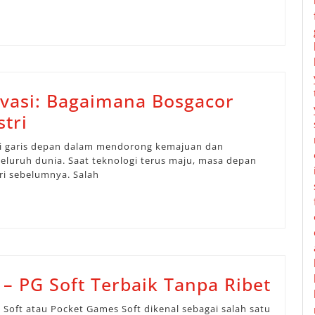
Mansion
Misterius:
Legenda,
Cerita
Hantu,
vasi: Bagaimana Bosgacor
dan
Masa
tri
Keajaiban
Depan
Arsitektur
 di garis depan dalam mendorong kemajuan dan
Inovasi:
seluruh dunia. Saat teknologi terus maju, masa depan
ari sebelumnya. Salah
Bagaimana
Bosgacor
Mengubah
Industri
Situs
 – PG Soft Terbaik Tanpa Ribet
Slot
Soft atau Pocket Games Soft dikenal sebagai salah satu