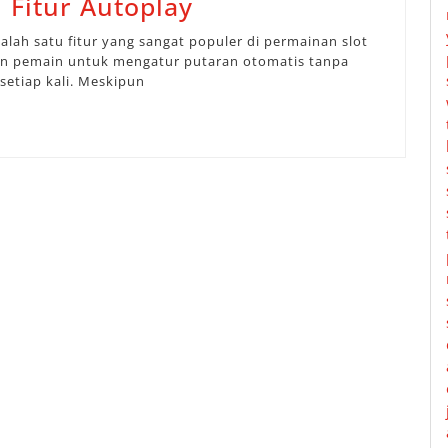
Situs
 Fitur Autoplay
Tercepat
Slot
dan
salah satu fitur yang sangat populer di permainan slot
Gacor
kan pemain untuk mengatur putaran otomatis tanpa
Keamanan
etiap kali. Meskipun
–
Terbaik
Strategi
Cerdas
Bermain
Judi
Slot
dengan
Fitur
Autoplay