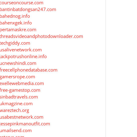
courseoncourse.com
bantinbatdongsan247.com
bahednog.info
bahenxgek.info
pertamaskre.com
threadsvideoandphotodownloader.com
techgiddy.com
usalivenetwork.com
jackpotrushonline.info
ucnewshindi.com
freecellphonedatabase.com
gamersrope.com
exellewebmedia.com
free-gamestop.com
sinbadtravels.com
ukmagzine.com
wareztech.org
usabestnetwork.com
jessepinkmanoutfit.com
umailsend.com