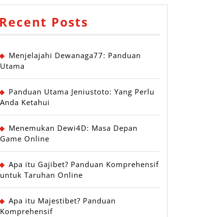
gkan
Recent Posts
Menjelajahi Dewanaga77: Panduan
Utama
r
Panduan Utama Jeniustoto: Yang Perlu
Anda Ketahui
Menemukan Dewi4D: Masa Depan
aik
Game Online
a
t
Apa itu Gajibet? Panduan Komprehensif
untuk Taruhan Online
Apa itu Majestibet? Panduan
Komprehensif