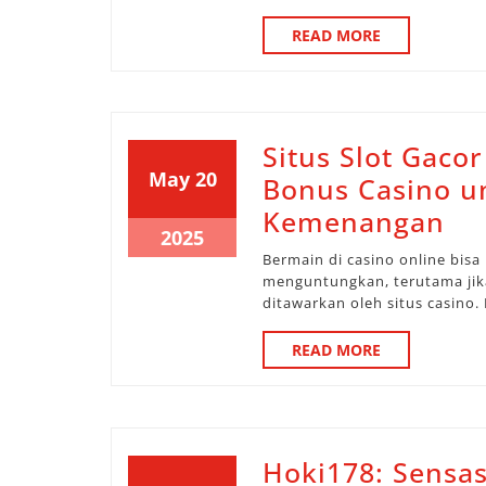
–
2025
P
READ
READ MORE
MORE
B
D
P
Situs Slot Gaco
u
May
May
May
20
Bonus Casino u
L
20,
20,
Sit
Kemenangan
2025
2025
May
2025
Slo
20,
Bermain di casino online bi
Ga
2025
menguntungkan, terutama ji
ditawarkan oleh situs casino
–
Tip
READ
READ MORE
MORE
Jit
Me
Bo
Hoki178: Sensa
Ca