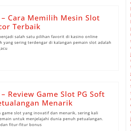
di
Situs
r – Cara Memilih Mesin Slot
Slot
Situs
cor Terbaik
Gacor
Slot
dengan
njadi salah satu pilihan favorit di kasino online
Gacor
lah yang sering terdengar di kalangan pemain slot adalah
RTP
gacu
–
Tinggi
Cara
Memilih
Mesin
Slot
r – Review Game Slot PG Soft
dengan
Situs
tualangan Menarik
Pola
Slot
Gacor
 game slot yang inovatif dan menarik, sering kali
Gacor
main untuk menjelajahi dunia penuh petualangan.
Terbaik
an fitur-fitur bonus
–