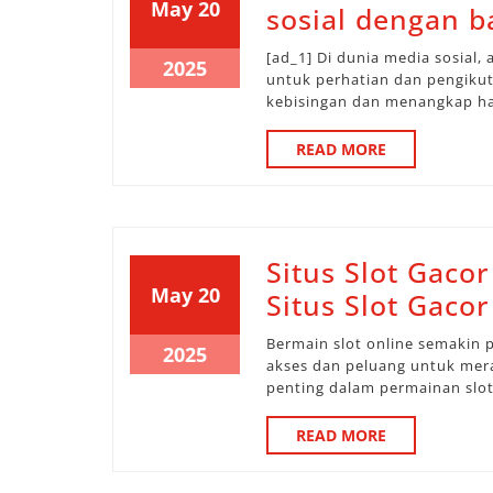
May
May
May
20
sosial dengan b
un
20,
20,
Ma
2025
2025
[ad_1] Di dunia media sosial,
May
2025
untuk perhatian dan pengikut.
Ke
20,
kebisingan dan menangkap ha
2025
READ
READ MORE
MORE
Situs Slot Gaco
May
May
May
20
Situs Slot Gaco
20,
20,
2025
2025
Bermain slot online semakin
May
2025
akses dan peluang untuk mer
20,
penting dalam permainan slot
2025
READ
READ MORE
MORE