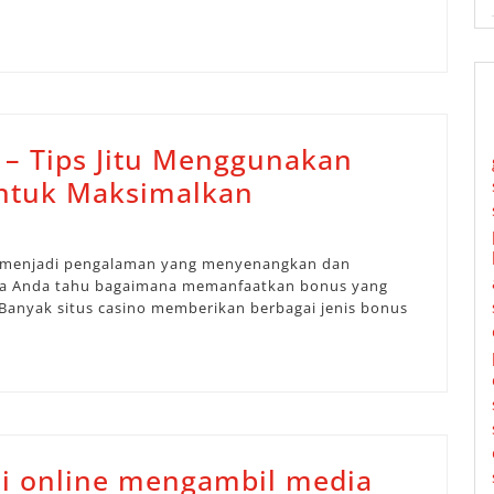
anduan
ermain
emo
G
r – Tips Jitu Menggunakan
ntuk
ntuk Maksimalkan
atihan
us
t
sa menjadi pengalaman yang menyenangkan dan
cor
ka Anda tahu bagaimana memanfaatkan bonus yang
. Banyak situs casino memberikan berbagai jenis bonus
s
u
nggunakan
nus
si online mengambil media
sino