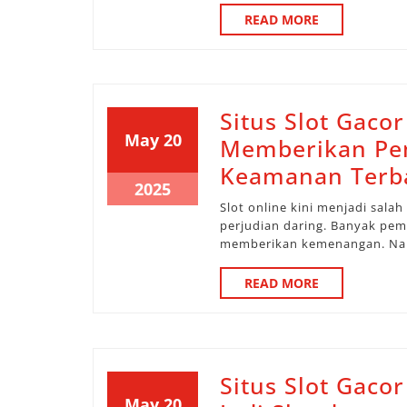
READ
READ MORE
MORE
Situs Slot Gac
May
May
May
20
Memberikan Pe
20,
20,
Keamanan Terb
2025
2025
May
2025
20,
Slot online kini menjadi sala
2025
perjudian daring. Banyak pema
memberikan kemenangan. Nam
READ
READ MORE
MORE
Situs Slot Gaco
May
May
May
20