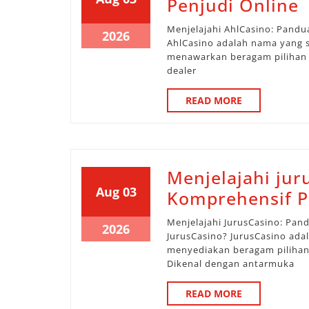
M
Penjudi Online
3,
3,
A
2026
2026
Menjelajahi AhlCasino: Pandu
August
2026
AhlCasino adalah nama yang s
3,
menawarkan beragam pilihan 
2026
dealer
u
READ
READ MORE
P
MORE
O
Menjelajahi jur
August
August
Aug
03
Komprehensif P
3,
3,
2026
2026
Menjelajahi JurusCasino: Pan
August
2026
JurusCasino? JurusCasino ada
3,
menyediakan beragam pilihan
2026
Dikenal dengan antarmuka
READ
READ MORE
MORE