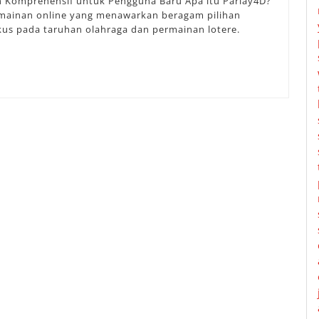
n Komprehensif untuk Pengguna Baru Apa itu Parlay4D?
Panduan
rmainan online yang menawarkan beragam pilihan
us pada taruhan olahraga dan permainan lotere.
Komprehensif
untuk
Pengguna
Baru