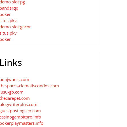
demo slot pg
bandarqq
poker
situs pkv
demo slot gacor
situs pkv
poker
Links
punjwanis.com
the-parcs-clematiscondos.com
jusu-gb.com
thecarepet.com
blogwriterplus.com
guestpostingseo.com
casinogambitpro.info
pokerplaymasters.info