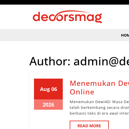
Skip
to
content
HO
Author:
admin@d
Menemukan Dew
August
August
Aug
06
Menemu
Online
6,
6,
Dewi4D:
2026
2026
Menemukan Dewi4D: Masa Dep
August
2026
Masa
telah berkembang secara dra
6,
berbasis teks di era awal int
Depan
2026
Game
READ
READ MORE