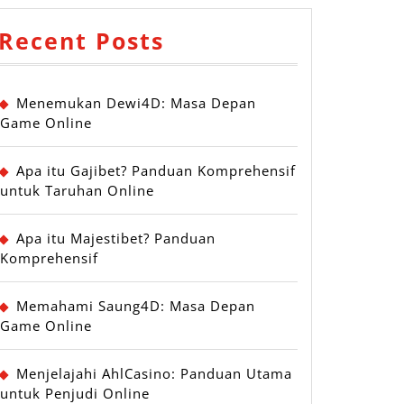
Recent Posts
Menemukan Dewi4D: Masa Depan
Game Online
Apa itu Gajibet? Panduan Komprehensif
untuk Taruhan Online
Apa itu Majestibet? Panduan
Komprehensif
Memahami Saung4D: Masa Depan
Game Online
bet?
Menjelajahi AhlCasino: Panduan Utama
untuk Penjudi Online