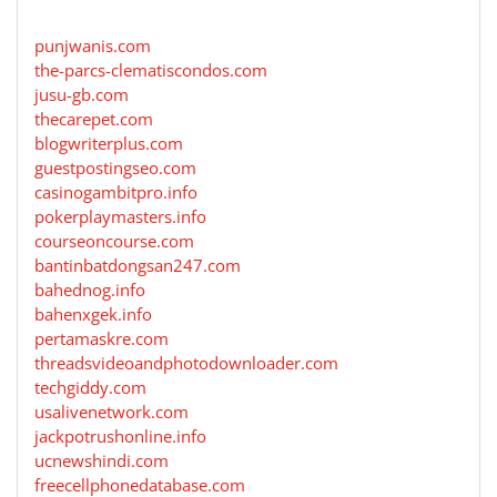
punjwanis.com
the-parcs-clematiscondos.com
jusu-gb.com
thecarepet.com
blogwriterplus.com
guestpostingseo.com
casinogambitpro.info
pokerplaymasters.info
courseoncourse.com
bantinbatdongsan247.com
bahednog.info
bahenxgek.info
pertamaskre.com
threadsvideoandphotodownloader.com
techgiddy.com
usalivenetwork.com
jackpotrushonline.info
ucnewshindi.com
freecellphonedatabase.com