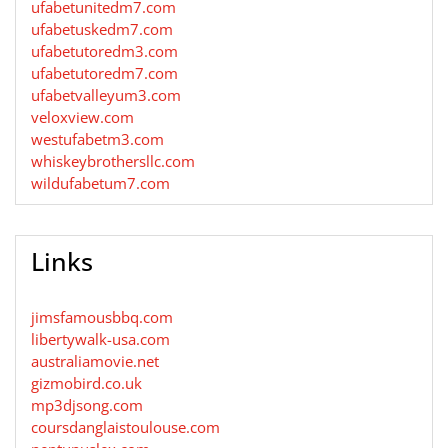
ufabetunitedm7.com
ufabetuskedm7.com
ufabetutoredm3.com
ufabetutoredm7.com
ufabetvalleyum3.com
veloxview.com
westufabetm3.com
whiskeybrothersllc.com
wildufabetum7.com
Links
jimsfamousbbq.com
libertywalk-usa.com
australiamovie.net
gizmobird.co.uk
mp3djsong.com
coursdanglaistoulouse.com