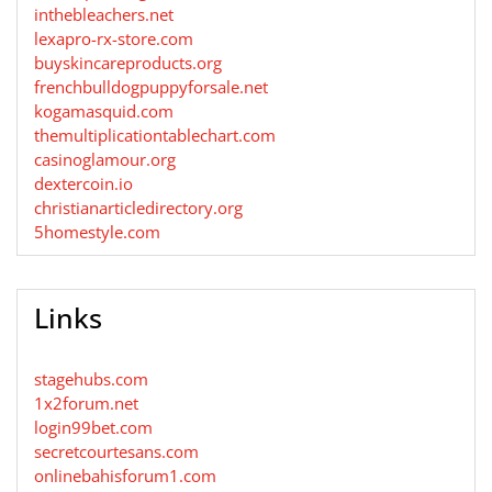
inthebleachers.net
lexapro-rx-store.com
buyskincareproducts.org
frenchbulldogpuppyforsale.net
kogamasquid.com
themultiplicationtablechart.com
casinoglamour.org
dextercoin.io
christianarticledirectory.org
5homestyle.com
Links
stagehubs.com
1x2forum.net
login99bet.com
secretcourtesans.com
onlinebahisforum1.com