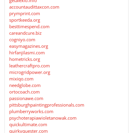
getalexio.info
accountaudittaxcon.com
prymprint.com
sportkeeda.org
besttimespend.com
careandcure.biz
cogniyo.com
easymagazines.org
hirfanjilasmi.com
hometricks.org
leathercraftpro.com
microgridpower.org
mixiqo.com
needglobe.com
ortocoach.com
passionawe.com
pittsburghpaintingprofessionals.com
plumberryworks.com
psychoterapiawioletanowak.com
quickultimate.com
quirkyquester.com