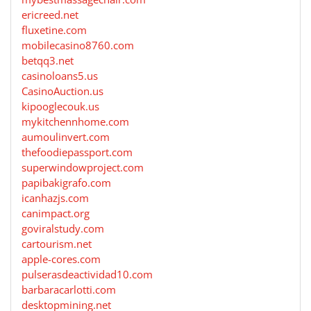
ericreed.net
fluxetine.com
mobilecasino8760.com
betqq3.net
casinoloans5.us
CasinoAuction.us
kipooglecouk.us
mykitchennhome.com
aumoulinvert.com
thefoodiepassport.com
superwindowproject.com
papibakigrafo.com
icanhazjs.com
canimpact.org
goviralstudy.com
cartourism.net
apple-cores.com
pulserasdeactividad10.com
barbaracarlotti.com
desktopmining.net