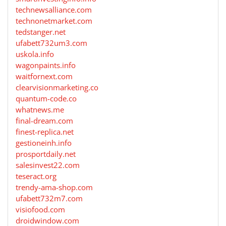
technewsalliance.com
technonetmarket.com
tedstanger.net
ufabett732um3.com
uskola.info
wagonpaints.info
waitfornext.com
clearvisionmarketing.co
quantum-code.co
whatnews.me
final-dream.com
finest-replica.net
gestioneinh.info
prosportdaily.net
salesinvest22.com
teseract.org
trendy-ama-shop.com
ufabett732m7.com
visiofood.com
droidwindow.com