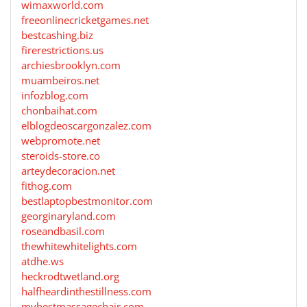
wimaxworld.com
freeonlinecricketgames.net
bestcashing.biz
firerestrictions.us
archiesbrooklyn.com
muambeiros.net
infozblog.com
chonbaihat.com
elblogdeoscargonzalez.com
webpromote.net
steroids-store.co
arteydecoracion.net
fithog.com
bestlaptopbestmonitor.com
georginaryland.com
roseandbasil.com
thewhitewhitelights.com
atdhe.ws
heckrodtwetland.org
halfheardinthestillness.com
mybestmassagechair.com