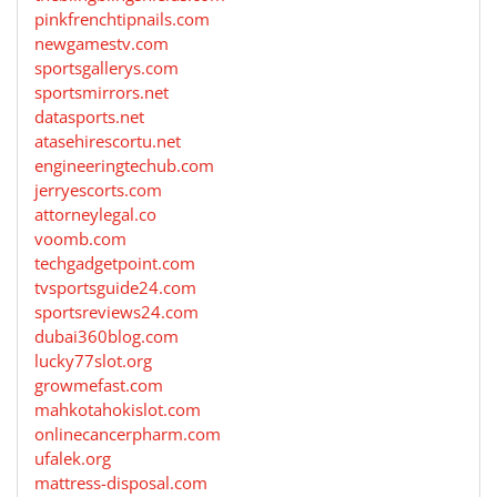
pinkfrenchtipnails.com
newgamestv.com
sportsgallerys.com
sportsmirrors.net
datasports.net
atasehirescortu.net
engineeringtechub.com
jerryescorts.com
attorneylegal.co
voomb.com
techgadgetpoint.com
tvsportsguide24.com
sportsreviews24.com
dubai360blog.com
lucky77slot.org
growmefast.com
mahkotahokislot.com
onlinecancerpharm.com
ufalek.org
mattress-disposal.com