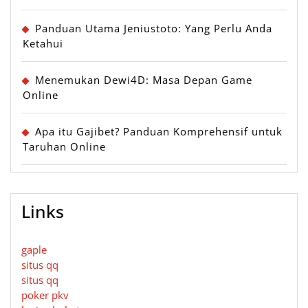
Panduan Utama Jeniustoto: Yang Perlu Anda
Ketahui
Menemukan Dewi4D: Masa Depan Game
Online
Apa itu Gajibet? Panduan Komprehensif untuk
Taruhan Online
Links
gaple
situs qq
situs qq
poker pkv