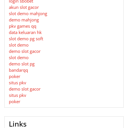
login sbobet
akun slot gacor
slot demo mahjong
demo mahjong
pkv games qq
data keluaran hk
slot demo pg soft
slot demo
demo slot gacor
slot demo
demo slot pg
bandarqq
poker
situs pkv
demo slot gacor
situs pkv
poker
Links