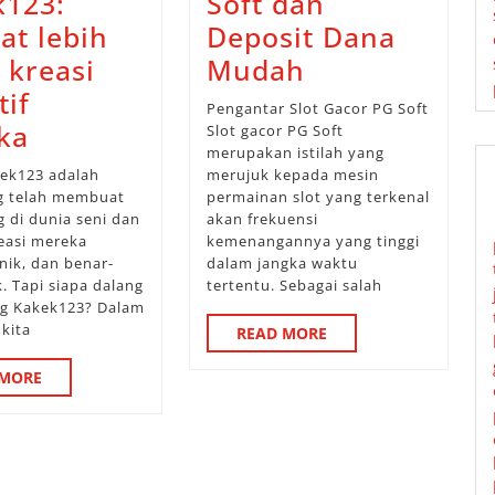
k123:
Soft dan
at lebih
Deposit Dana
Malam
 kreasi
Mudah
Penuh
tif
Pengantar Slot Gacor PG Soft
Temui
Kesempatan:
ka
Slot gacor PG Soft
merupakan istilah yang
Mastermind
Slot
kek123 adalah
merujuk kepada mesin
di
Gacor
g telah membuat
permainan slot yang terkenal
 di dunia seni dan
akan frekuensi
belakang
PG
reasi mereka
kemenangannya yang tinggi
Kakek123:
Soft
unik, dan benar-
dalam jangka waktu
. Tapi siapa dalang
tertentu. Sebagai salah
Melihat
dan
ng Kakek123? Dalam
lebih
Deposit
 kita
READ
READ MORE
MORE
dekat
Dana
READ
 MORE
kreasi
Mudah
MORE
inovatif
mereka