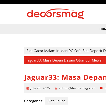
Skip
to
content
HO
Slot Gacor Malam Ini dari PG Soft, Slot Deposit 
Jaguar33: Masa Depan Desain Otomotif Mewah
Jaguar33: Masa Depa
July
admin
July 25, 2025
admin@decorsmag.com
25,
2025
Categories:
Slot Online