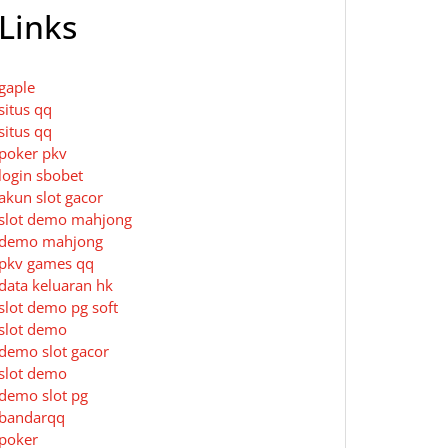
Links
gaple
situs qq
situs qq
poker pkv
login sbobet
akun slot gacor
slot demo mahjong
demo mahjong
pkv games qq
data keluaran hk
slot demo pg soft
slot demo
demo slot gacor
slot demo
demo slot pg
bandarqq
poker