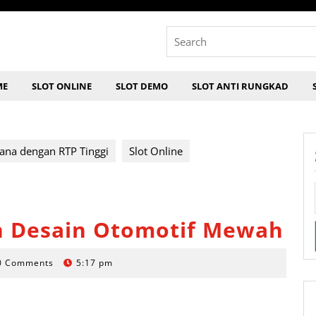
Search
for:
ME
SLOT ONLINE
SLOT DEMO
SLOT ANTI RUNGKAD
Dana dengan RTP Tinggi
Slot Online
n Desain Otomotif Mewah
@decorsmag.com
0 Comments
5:17 pm