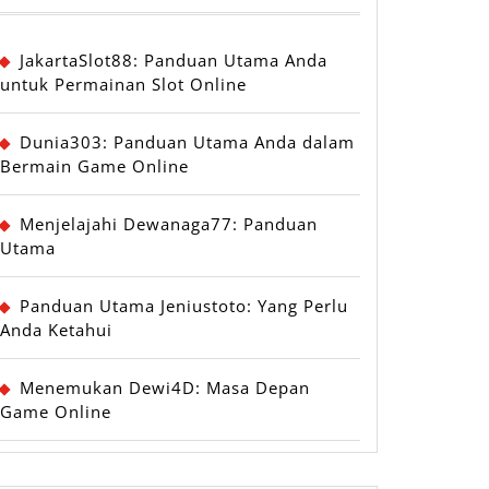
JakartaSlot88: Panduan Utama Anda
untuk Permainan Slot Online
Dunia303: Panduan Utama Anda dalam
Bermain Game Online
Menjelajahi Dewanaga77: Panduan
Utama
Panduan Utama Jeniustoto: Yang Perlu
Anda Ketahui
Menemukan Dewi4D: Masa Depan
Game Online