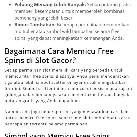
Peluang Menang Lebih Banyak:
Setiap putaran gratis
memberi kesempatan untuk memperoleh kombinasi
pemenang yang lebih besar.
Bonus Tambahan:
Beberapa permainan memberikan
multiplier atau simbol wild tambahan selama free
spins, yang dapat meningkatkan kemenangan Anda.
Bagaimana Cara Memicu Free
Spins di Slot Gacor?
Setiap permainan slot memiliki cara yang berbeda untuk
memicu fitur free spins. Biasanya, Anda perlu mendaratkan
tiga atau lebih simbol scatter di layar untuk mengaktifkan
fitur ini. Simbol scatter ini bisa muncul di posisi mana saja di
gulungan, dan jumlahnya akan menentukan berapa banyak
putaran gratis yang Anda dapatkan.
Namun, ada juga beberapa slot yang menawarkan cara lain
untuk memicu free spins, seperti melalui simbol bonus atau
pencapaian tertentu selama permainan.
Simbol yang Memicu Free Spins