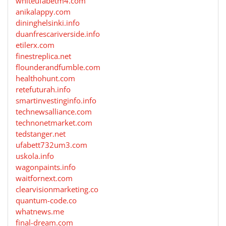
whiteufabetm4.com
anikalappy.com
dininghelsinki.info
duanfrescariverside.info
etilerx.com
finestreplica.net
flounderandfumble.com
healthohunt.com
retefuturah.info
smartinvestinginfo.info
technewsalliance.com
technonetmarket.com
tedstanger.net
ufabett732um3.com
uskola.info
wagonpaints.info
waitfornext.com
clearvisionmarketing.co
quantum-code.co
whatnews.me
final-dream.com