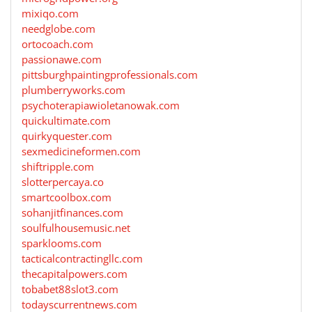
mixiqo.com
needglobe.com
ortocoach.com
passionawe.com
pittsburghpaintingprofessionals.com
plumberryworks.com
psychoterapiawioletanowak.com
quickultimate.com
quirkyquester.com
sexmedicineformen.com
shiftripple.com
slotterpercaya.co
smartcoolbox.com
sohanjitfinances.com
soulfulhousemusic.net
sparklooms.com
tacticalcontractingllc.com
thecapitalpowers.com
tobabet88slot3.com
todayscurrentnews.com