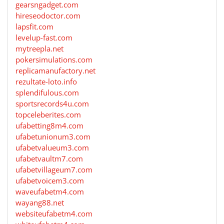
gearsngadget.com
hireseodoctor.com
lapsfit.com
levelup-fast.com
mytreepla.net
pokersimulations.com
replicamanufactory.net
rezultate-loto.info
splendifulous.com
sportsrecords4u.com
topceleberites.com
ufabetting8m4.com
ufabetunionum3.com
ufabetvalueum3.com
ufabetvaultm7.com
ufabetvillageum7.com
ufabetvoicem3.com
waveufabetm4.com
wayang88.net
websiteufabetm4.com