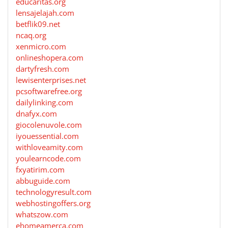
educaritas.org
lensajelajah.com
betflik09.net
ncaq.org
xenmicro.com
onlineshopera.com
dartyfresh.com
lewisenterprises.net
pcsoftwarefree.org
dailylinking.com
dnafyx.com
giocolenuvole.com
iyouessential.com
withloveamity.com
youlearncode.com
fxyatirim.com
abbuguide.com
technologyresult.com
webhostingoffers.org
whatszow.com
ehomeamerca.com