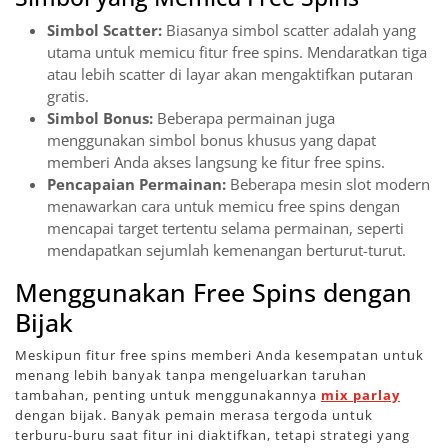
Simbol Scatter:
Biasanya simbol scatter adalah yang
utama untuk memicu fitur free spins. Mendaratkan tiga
atau lebih scatter di layar akan mengaktifkan putaran
gratis.
Simbol Bonus:
Beberapa permainan juga
menggunakan simbol bonus khusus yang dapat
memberi Anda akses langsung ke fitur free spins.
Pencapaian Permainan:
Beberapa mesin slot modern
menawarkan cara untuk memicu free spins dengan
mencapai target tertentu selama permainan, seperti
mendapatkan sejumlah kemenangan berturut-turut.
Menggunakan Free Spins dengan
Bijak
Meskipun fitur free spins memberi Anda kesempatan untuk
menang lebih banyak tanpa mengeluarkan taruhan
tambahan, penting untuk menggunakannya
mix parlay
dengan bijak. Banyak pemain merasa tergoda untuk
terburu-buru saat fitur ini diaktifkan, tetapi strategi yang