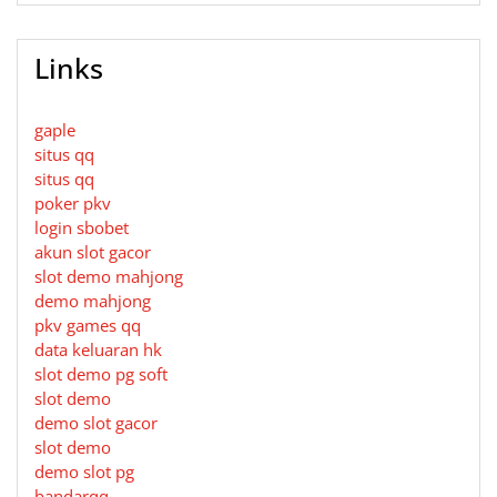
Links
gaple
situs qq
situs qq
poker pkv
login sbobet
akun slot gacor
slot demo mahjong
demo mahjong
pkv games qq
data keluaran hk
slot demo pg soft
slot demo
demo slot gacor
slot demo
demo slot pg
bandarqq