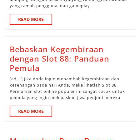
MahjongJP88:
yang ramah pengguna, dan gameplay
Wawancara
READ
READ MORE
Eksklusif
MORE
Bebaskan Kegembiraan
dengan Slot 88: Panduan
Bebaskan
Pemula
Kegembiraan
[ad_1] Jika Anda ingin menambah kegembiraan dan
dengan
kesenangan pada hari Anda, maka lihatlah Slot 88.
Permainan slot online populer ini sangat cocok untuk
Slot
pemula yang ingin melepaskan jiwa penjudi mereka
88:
READ
READ MORE
Panduan
MORE
Pemula