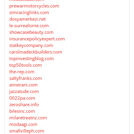
prewarmotorcycles.com
simracinglinks.com
dosyamerkezi.net
le-surrealisme.com
showcasebeauty.com
insurancepolicyexpert.com
statkeycompany.com
carolinadeckbuilders.com
topinvestingblog.com
top50tools.com
the-rep.com
saltyfranks.com
annerani.com
jazzatude.com
0022pa.com
zeroshare.info
bilesinc.com
milaretreatnz.com
modaagi.com
smallvilleph.com