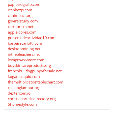
papibakigrafo.com
icanhazjs.com
canimpact.org
goviralstudy.com
cartourism.net
apple-cores.com
pulserasdeactividad10.com
barbaracarlotti.com
desktopmining.net
inthebleachers.net
lexapro-rx-store.com
buyskincareproducts.org
frenchbulldogpuppyforsale.net
kogamasquid.com
themultiplicationtablechart.com
casinoglamour.org
dextercoin.io
christianarticledirectory.org
5homestyle.com