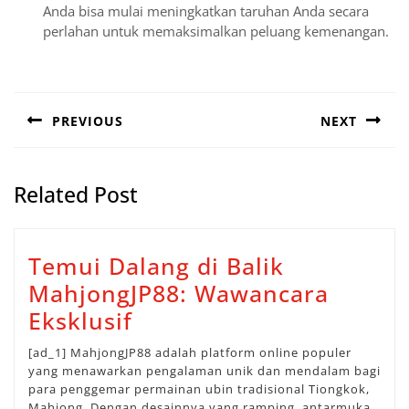
Anda bisa mulai meningkatkan taruhan Anda secara
perlahan untuk memaksimalkan peluang kemenangan.
Post
navigation
PREVIOUS
NEXT
Previous
Next
post:
post:
Related Post
Temui Dalang di Balik
MahjongJP88: Wawancara
Temui
Eksklusif
Dalang
[ad_1] MahjongJP88 adalah platform online populer
di
yang menawarkan pengalaman unik dan mendalam bagi
para penggemar permainan ubin tradisional Tiongkok,
Balik
Mahjong. Dengan desainnya yang ramping, antarmuka