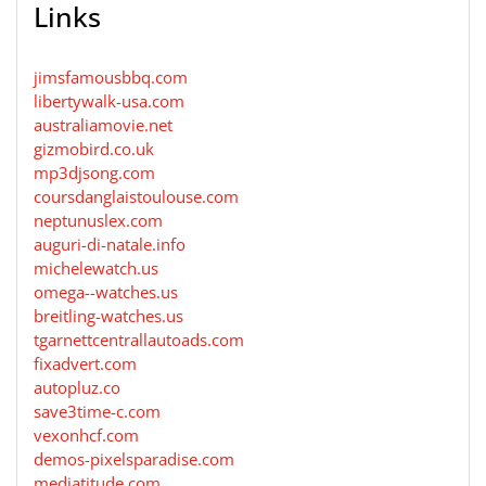
Links
jimsfamousbbq.com
libertywalk-usa.com
australiamovie.net
gizmobird.co.uk
mp3djsong.com
coursdanglaistoulouse.com
neptunuslex.com
auguri-di-natale.info
michelewatch.us
omega--watches.us
breitling-watches.us
tgarnettcentrallautoads.com
fixadvert.com
autopluz.co
save3time-c.com
vexonhcf.com
demos-pixelsparadise.com
mediatitude.com