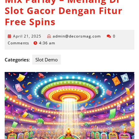
Slot Gacor Dengan Fitur
Free Spins
April
admin@decorsmag
April 21, 2025
admin@decorsmag.com
0
21,
Comments
4:36 am
2025
Categories:
Slot Demo