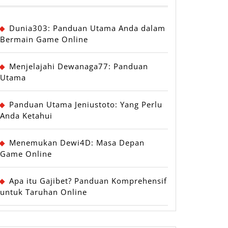
Dunia303: Panduan Utama Anda dalam
Bermain Game Online
Menjelajahi Dewanaga77: Panduan
Utama
Panduan Utama Jeniustoto: Yang Perlu
Anda Ketahui
Menemukan Dewi4D: Masa Depan
Game Online
Apa itu Gajibet? Panduan Komprehensif
untuk Taruhan Online