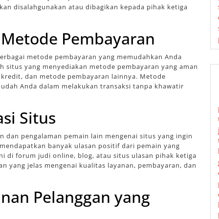
kan disalahgunakan atau dibagikan kepada pihak ketiga
m Metode Pembayaran
n berbagai metode pembayaran yang memudahkan Anda
lih situs yang menyediakan metode pembayaran yang aman
rtu kredit, dan metode pembayaran lainnya. Metode
dah Anda dalam melakukan transaksi tanpa khawatir
si Situs
n dan pengalaman pemain lain mengenai situs yang ingin
an mendapatkan banyak ulasan positif dari pemain yang
 di forum judi online, blog, atau situs ulasan pihak ketiga
an yang jelas mengenai kualitas layanan, pembayaran, dan
yanan Pelanggan yang