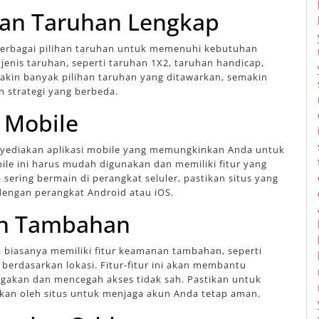
ihan Taruhan Lengkap
 berbagai pilihan taruhan untuk memenuhi kebutuhan
jenis taruhan, seperti taruhan 1X2, taruhan handicap,
akin banyak pilihan taruhan yang ditawarkan, semakin
 strategi yang berbeda.
 Mobile
menyediakan aplikasi mobile yang memungkinkan Anda untuk
bile ini harus mudah digunakan dan memiliki fitur yang
 sering bermain di perangkat seluler, pastikan situs yang
dengan perangkat Android atau iOS.
an Tambahan
aya biasanya memiliki fitur keamanan tambahan, seperti
berdasarkan lokasi. Fitur-fitur ini akan membantu
gakan dan mencegah akses tidak sah. Pastikan untuk
kan oleh situs untuk menjaga akun Anda tetap aman.