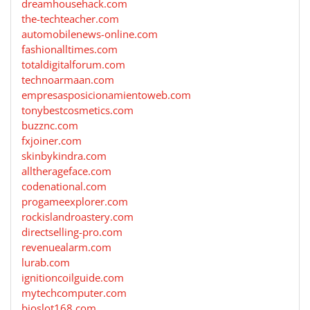
dreamhousehack.com
the-techteacher.com
automobilenews-online.com
fashionalltimes.com
totaldigitalforum.com
technoarmaan.com
empresasposicionamientoweb.com
tonybestcosmetics.com
buzznc.com
fxjoiner.com
skinbykindra.com
alltherageface.com
codenational.com
progameexplorer.com
rockislandroastery.com
directselling-pro.com
revenuealarm.com
lurab.com
ignitioncoilguide.com
mytechcomputer.com
bioslot168.com