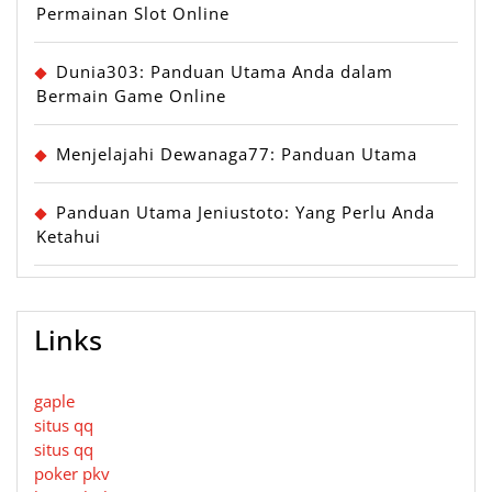
Permainan Slot Online
Dunia303: Panduan Utama Anda dalam
Bermain Game Online
Menjelajahi Dewanaga77: Panduan Utama
Panduan Utama Jeniustoto: Yang Perlu Anda
Ketahui
Links
gaple
situs qq
situs qq
poker pkv