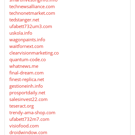
technewsalliance.com
technonetmarket.com
tedstanger.net
ufabett732um3.com
uskola.info
wagonpaints.info
waitfornext.com
clearvisionmarketing.co
quantum-code.co
whatnews.me
final-dream.com
finest-replica.net
gestioneinh.info
prosportdaily.net
salesinvest22.com
teseract.org
trendy-ama-shop.com
ufabett732m7.com
visiofood.com
droidwindow.com