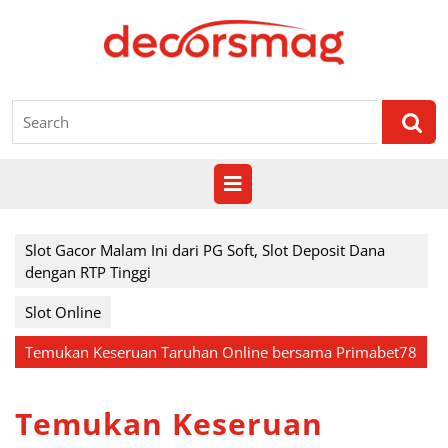
Skip
to
content
Search
for:
Open
Button
Slot Gacor Malam Ini dari PG Soft, Slot Deposit Dana
dengan RTP Tinggi
Slot Online
Temukan Keseruan Taruhan Online bersama Primabet78
Temukan Keseruan