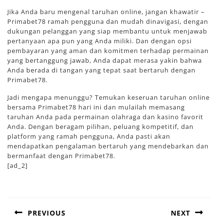
Jika Anda baru mengenal taruhan online, jangan khawatir –
Primabet78 ramah pengguna dan mudah dinavigasi, dengan
dukungan pelanggan yang siap membantu untuk menjawab
pertanyaan apa pun yang Anda miliki. Dan dengan opsi
pembayaran yang aman dan komitmen terhadap permainan
yang bertanggung jawab, Anda dapat merasa yakin bahwa
Anda berada di tangan yang tepat saat bertaruh dengan
Primabet78.
Jadi mengapa menunggu? Temukan keseruan taruhan online
bersama Primabet78 hari ini dan mulailah memasang
taruhan Anda pada permainan olahraga dan kasino favorit
Anda. Dengan beragam pilihan, peluang kompetitif, dan
platform yang ramah pengguna, Anda pasti akan
mendapatkan pengalaman bertaruh yang mendebarkan dan
bermanfaat dengan Primabet78.
[ad_2]
Post
navigation
PREVIOUS
NEXT