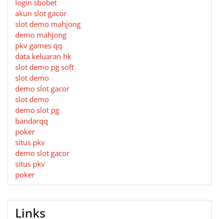
login sbobet
akun slot gacor
slot demo mahjong
demo mahjong
pkv games qq
data keluaran hk
slot demo pg soft
slot demo
demo slot gacor
slot demo
demo slot pg
bandarqq
poker
situs pkv
demo slot gacor
situs pkv
poker
Links