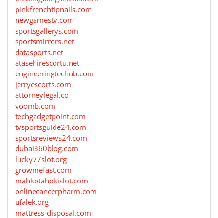
pinkfrenchtipnails.com
newgamestv.com
sportsgallerys.com
sportsmirrors.net
datasports.net
atasehirescortu.net
engineeringtechub.com
jerryescorts.com
attorneylegal.co
voomb.com
techgadgetpoint.com
tvsportsguide24.com
sportsreviews24.com
dubai360blog.com
lucky77slot.org
growmefast.com
mahkotahokislot.com
onlinecancerpharm.com
ufalek.org
mattress-disposal.com