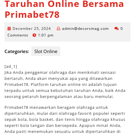
Taruhan Online Bersama
Primabet78
December
admin@deco
December 25, 2024
admin@decorsmag.com
0
25,
Comments
1:01 pm
2024
Categories:
Slot Online
[ad_1]
Jika Anda penggemar olahraga dan menikmati sensasi
bertaruh, Anda akan menyukai apa yang ditawarkan
Primabet78. Platform taruhan online ini adalah tujuan
terpadu untuk semua kebutuhan taruhan Anda, baik Anda
seorang petaruh berpengalaman atau baru memulai.
Primabet78 menawarkan beragam olahraga untuk
dipertaruhkan, mulai dari olahraga favorit populer seperti
sepak bola, bola basket, dan tenis hingga olahraga khusus
seperti bola tangan dan bersepeda. Apapun minat Anda,
Anda pasti menemukan sesuatu untuk dipertaruhkan di