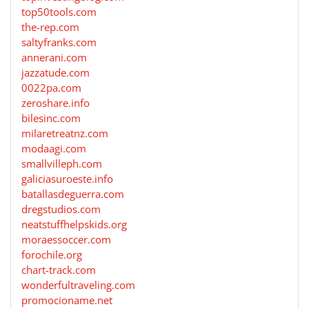
top50tools.com
the-rep.com
saltyfranks.com
annerani.com
jazzatude.com
0022pa.com
zeroshare.info
bilesinc.com
milaretreatnz.com
modaagi.com
smallvilleph.com
galiciasuroeste.info
batallasdeguerra.com
dregstudios.com
neatstuffhelpskids.org
moraessoccer.com
forochile.org
chart-track.com
wonderfultraveling.com
promocioname.net