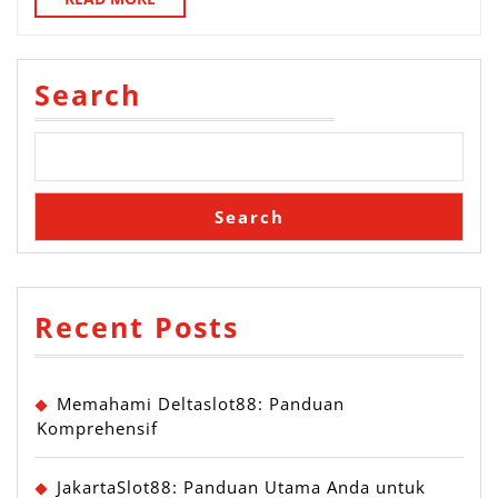
Indust
MORE
Search
Search
Recent Posts
Memahami Deltaslot88: Panduan
Komprehensif
JakartaSlot88: Panduan Utama Anda untuk