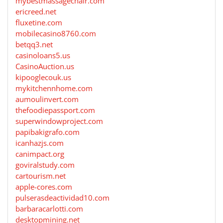
mybestmassagechair.com
ericreed.net
fluxetine.com
mobilecasino8760.com
betqq3.net
casinoloans5.us
CasinoAuction.us
kipooglecouk.us
mykitchennhome.com
aumoulinvert.com
thefoodiepassport.com
superwindowproject.com
papibakigrafo.com
icanhazjs.com
canimpact.org
goviralstudy.com
cartourism.net
apple-cores.com
pulserasdeactividad10.com
barbaracarlotti.com
desktopmining.net