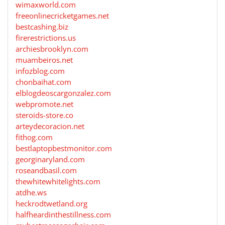
wimaxworld.com
freeonlinecricketgames.net
bestcashing.biz
firerestrictions.us
archiesbrooklyn.com
muambeiros.net
infozblog.com
chonbaihat.com
elblogdeoscargonzalez.com
webpromote.net
steroids-store.co
arteydecoracion.net
fithog.com
bestlaptopbestmonitor.com
georginaryland.com
roseandbasil.com
thewhitewhitelights.com
atdhe.ws
heckrodtwetland.org
halfheardinthestillness.com