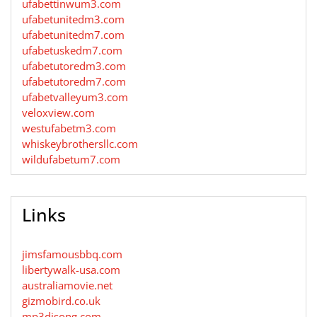
ufabettinwum3.com
ufabetunitedm3.com
ufabetunitedm7.com
ufabetuskedm7.com
ufabetutoredm3.com
ufabetutoredm7.com
ufabetvalleyum3.com
veloxview.com
westufabetm3.com
whiskeybrothersllc.com
wildufabetum7.com
Links
jimsfamousbbq.com
libertywalk-usa.com
australiamovie.net
gizmobird.co.uk
mp3djsong.com