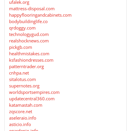
ufalek.org
mattress-disposal.com
happyflooringandcabinets.com
bodybuildinglife.co
qrdoggy.com
technologygud.com
realshocknews.com
pickgb.com
healthmistakes.com
ksfashiondresses.com
patterntrader.org
cnhpa.net
sitalotus.com
supernotes.org
worldsportsempires.com
updatecentral360.com
katamastah.com
zqscore.net
aseleraio.info
asticio.info
egardenio.info