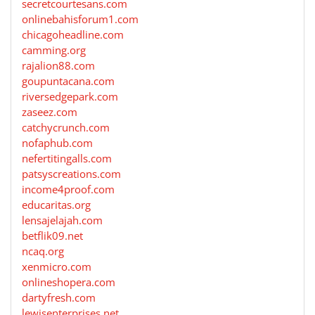
secretcourtesans.com
onlinebahisforum1.com
chicagoheadline.com
camming.org
rajalion88.com
goupuntacana.com
riversedgepark.com
zaseez.com
catchycrunch.com
nofaphub.com
nefertitingalls.com
patsyscreations.com
income4proof.com
educaritas.org
lensajelajah.com
betflik09.net
ncaq.org
xenmicro.com
onlineshopera.com
dartyfresh.com
lewisenterprises.net