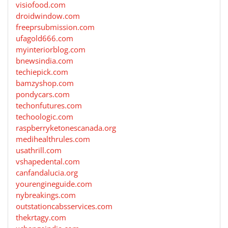
visiofood.com
droidwindow.com
freeprsubmission.com
ufagold666.com
myinteriorblog.com
bnewsindia.com
techiepick.com
bamzyshop.com
pondycars.com
techonfutures.com
techoologic.com
raspberryketonescanada.org
medihealthrules.com
usathrill.com
vshapedental.com
canfandalucia.org
yourengineguide.com
nybreakings.com
outstationcabsservices.com
thekrtagy.com