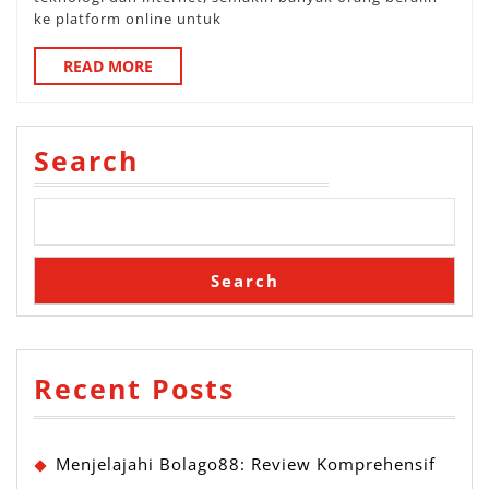
dan
ke platform online untuk
Perjudian
READ
READ MORE
Online
MORE
Search
Search
Recent Posts
Menjelajahi Bolago88: Review Komprehensif