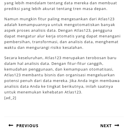
yang lebih mendalam tentang data mereka dan membuat
prediksi yang lebih akurat tentang tren masa depan.
Namun mungkin fitur paling mengesankan dari Atlas123
adalah kemampuannya untuk mengotomatiskan banyak
aspek proses analisis data. Dengan Atlas123, pengguna
dapat mengatur alur kerja otomatis yang dapat menangani
pembersihan, transformasi, dan analisis data, menghemat
waktu dan mengurangi risiko kesalahan.
Secara keseluruhan, Atlas123 merupakan terobosan baru
dalam hal analisis data. Dengan fitur-fitur canggih,
kemudahan penggunaan, dan kemampuan otomatisasi,
Atlas123 membantu bisnis dan organisasi mengeluarkan
potensi penuh dari data mereka. Jika Anda ingin membawa
analisis data Anda ke tingkat berikutnya, inilah saatnya
untuk menemukan kehebatan Atlas123.
[ad_2]
Post
navigation
PREVIOUS
NEXT