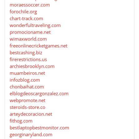
moraessoccer.com
forochile.org
chart-track.com
wonderfultraveling.com
promocioname.net
wimaxworld.com
freeonlinecricketgames.net
bestcashing.biz
firerestrictions.us
archiesbrooklyn.com
muambeiros.net
infozblog.com
chonbaihat.com
elblogdeoscargonzalez.com
webpromote.net
steroids-store.co
arteydecoracion.net
fithog.com
bestlaptopbestmonitor.com
georginaryland.com