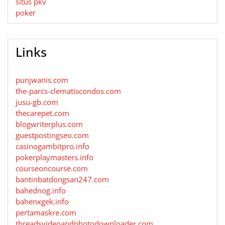
situs pkv
poker
Links
punjwanis.com
the-parcs-clematiscondos.com
jusu-gb.com
thecarepet.com
blogwriterplus.com
guestpostingseo.com
casinogambitpro.info
pokerplaymasters.info
courseoncourse.com
bantinbatdongsan247.com
bahednog.info
bahenxgek.info
pertamaskre.com
threadsvideoandphotodownloader.com