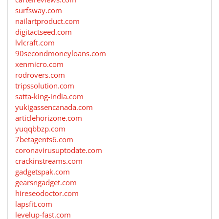
surfsway.com
nailartproduct.com
digitactseed.com
lvlcraft.com
90secondmoneyloans.com
xenmicro.com
rodrovers.com
tripssolution.com
satta-king-india.com
yukigassencanada.com
articlehorizone.com
yuqqbbzp.com
7betagents6.com
coronavirusuptodate.com
crackinstreams.com
gadgetspak.com
gearsngadget.com
hireseodoctor.com
lapsfit.com
levelup-fast.com