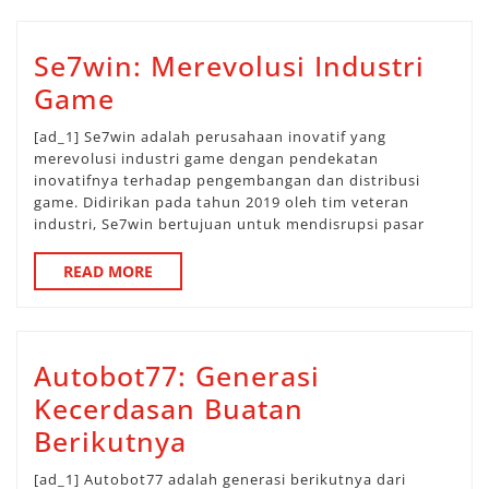
sosial
yang
Se7win: Merevolusi Industri
sedang
Se7win:
Game
naik
Merevolusi
daun
[ad_1] Se7win adalah perusahaan inovatif yang
Industri
merevolusi industri game dengan pendekatan
inovatifnya terhadap pengembangan dan distribusi
Game
game. Didirikan pada tahun 2019 oleh tim veteran
industri, Se7win bertujuan untuk mendisrupsi pasar
READ
READ MORE
MORE
Autobot77: Generasi
Kecerdasan Buatan
Autobot77:
Berikutnya
Generasi
[ad_1] Autobot77 adalah generasi berikutnya dari