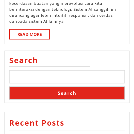
Kecerdasan
kecerdasan buatan yang merevolusi cara kita
berinteraksi dengan teknologi. Sistem AI canggih ini
Buatan
dirancang agar lebih intuitif, responsif, dan cerdas
Berikutnya
daripada sistem AI lainnya
READ
READ MORE
MORE
Search
Search
Recent Posts