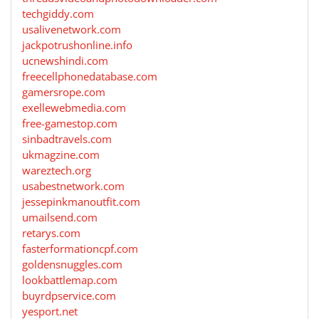
techgiddy.com
usalivenetwork.com
jackpotrushonline.info
ucnewshindi.com
freecellphonedatabase.com
gamersrope.com
exellewebmedia.com
free-gamestop.com
sinbadtravels.com
ukmagzine.com
wareztech.org
usabestnetwork.com
jessepinkmanoutfit.com
umailsend.com
retarys.com
fasterformationcpf.com
goldensnuggles.com
lookbattlemap.com
buyrdpservice.com
yesport.net