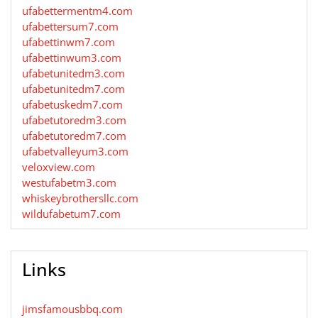
ufabettermentm4.com
ufabettersum7.com
ufabettinwm7.com
ufabettinwum3.com
ufabetunitedm3.com
ufabetunitedm7.com
ufabetuskedm7.com
ufabetutoredm3.com
ufabetutoredm7.com
ufabetvalleyum3.com
veloxview.com
westufabetm3.com
whiskeybrothersllc.com
wildufabetum7.com
Links
jimsfamousbbq.com