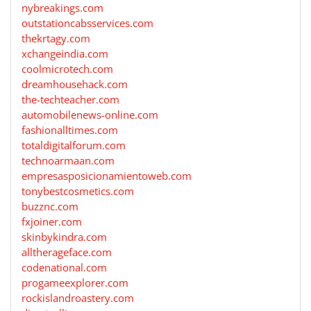
nybreakings.com
outstationcabsservices.com
thekrtagy.com
xchangeindia.com
coolmicrotech.com
dreamhousehack.com
the-techteacher.com
automobilenews-online.com
fashionalltimes.com
totaldigitalforum.com
technoarmaan.com
empresasposicionamientoweb.com
tonybestcosmetics.com
buzznc.com
fxjoiner.com
skinbykindra.com
alltherageface.com
codenational.com
progameexplorer.com
rockislandroastery.com