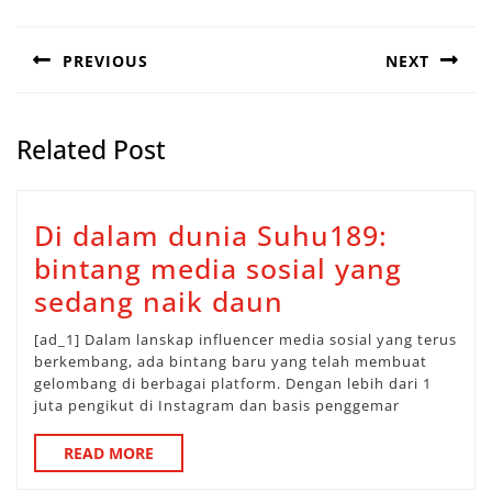
Post
navigation
PREVIOUS
NEXT
Previous
Next
post:
post:
Related Post
Di dalam dunia Suhu189:
bintang media sosial yang
Di
sedang naik daun
dalam
[ad_1] Dalam lanskap influencer media sosial yang terus
dunia
berkembang, ada bintang baru yang telah membuat
gelombang di berbagai platform. Dengan lebih dari 1
Suhu189:
juta pengikut di Instagram dan basis penggemar
bintang
READ
READ MORE
media
MORE