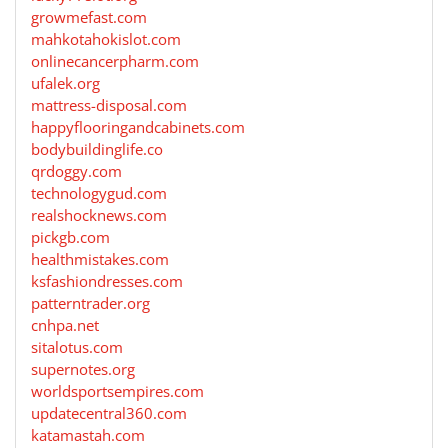
growmefast.com
mahkotahokislot.com
onlinecancerpharm.com
ufalek.org
mattress-disposal.com
happyflooringandcabinets.com
bodybuildinglife.co
qrdoggy.com
technologygud.com
realshocknews.com
pickgb.com
healthmistakes.com
ksfashiondresses.com
patterntrader.org
cnhpa.net
sitalotus.com
supernotes.org
worldsportsempires.com
updatecentral360.com
katamastah.com