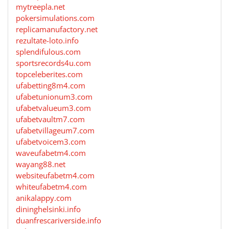
mytreepla.net
pokersimulations.com
replicamanufactory.net
rezultate-loto.info
splendifulous.com
sportsrecords4u.com
topceleberites.com
ufabetting8m4.com
ufabetunionum3.com
ufabetvalueum3.com
ufabetvaultm7.com
ufabetvillageum7.com
ufabetvoicem3.com
waveufabetm4.com
wayang88.net
websiteufabetm4.com
whiteufabetm4.com
anikalappy.com
dininghelsinki.info
duanfrescariverside.info