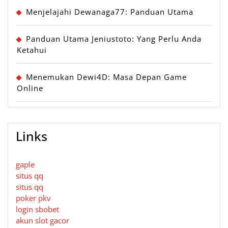
Menjelajahi Dewanaga77: Panduan Utama
Panduan Utama Jeniustoto: Yang Perlu Anda
Ketahui
Menemukan Dewi4D: Masa Depan Game
Online
Links
gaple
situs qq
situs qq
poker pkv
login sbobet
akun slot gacor