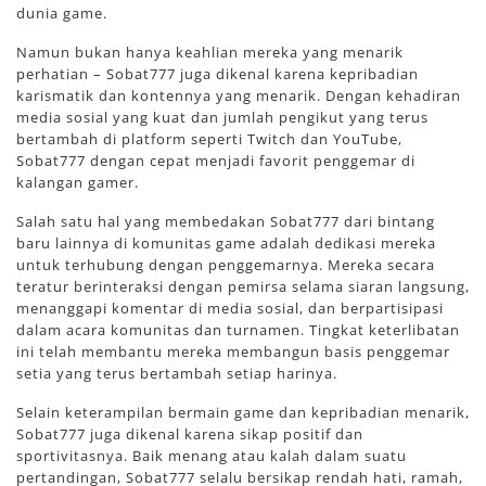
dunia game.
Namun bukan hanya keahlian mereka yang menarik
perhatian – Sobat777 juga dikenal karena kepribadian
karismatik dan kontennya yang menarik. Dengan kehadiran
media sosial yang kuat dan jumlah pengikut yang terus
bertambah di platform seperti Twitch dan YouTube,
Sobat777 dengan cepat menjadi favorit penggemar di
kalangan gamer.
Salah satu hal yang membedakan Sobat777 dari bintang
baru lainnya di komunitas game adalah dedikasi mereka
untuk terhubung dengan penggemarnya. Mereka secara
teratur berinteraksi dengan pemirsa selama siaran langsung,
menanggapi komentar di media sosial, dan berpartisipasi
dalam acara komunitas dan turnamen. Tingkat keterlibatan
ini telah membantu mereka membangun basis penggemar
setia yang terus bertambah setiap harinya.
Selain keterampilan bermain game dan kepribadian menarik,
Sobat777 juga dikenal karena sikap positif dan
sportivitasnya. Baik menang atau kalah dalam suatu
pertandingan, Sobat777 selalu bersikap rendah hati, ramah,