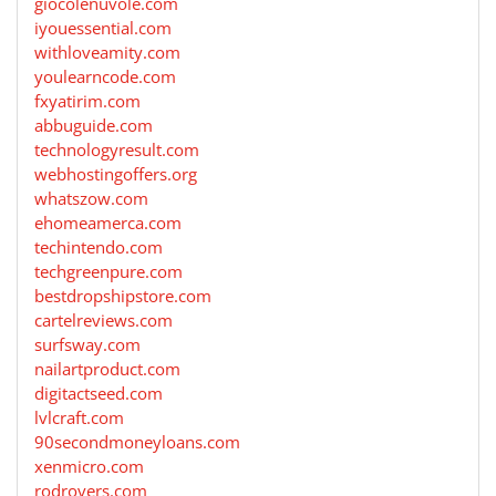
giocolenuvole.com
iyouessential.com
withloveamity.com
youlearncode.com
fxyatirim.com
abbuguide.com
technologyresult.com
webhostingoffers.org
whatszow.com
ehomeamerca.com
techintendo.com
techgreenpure.com
bestdropshipstore.com
cartelreviews.com
surfsway.com
nailartproduct.com
digitactseed.com
lvlcraft.com
90secondmoneyloans.com
xenmicro.com
rodrovers.com