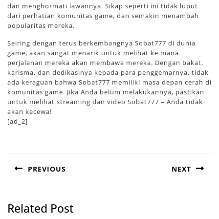
dan menghormati lawannya. Sikap seperti ini tidak luput
dari perhatian komunitas game, dan semakin menambah
popularitas mereka.
Seiring dengan terus berkembangnya Sobat777 di dunia
game, akan sangat menarik untuk melihat ke mana
perjalanan mereka akan membawa mereka. Dengan bakat,
karisma, dan dedikasinya kepada para penggemarnya, tidak
ada keraguan bahwa Sobat777 memiliki masa depan cerah di
komunitas game. Jika Anda belum melakukannya, pastikan
untuk melihat streaming dan video Sobat777 – Anda tidak
akan kecewa!
[ad_2]
Post
navigation
PREVIOUS
NEXT
Previous
Next
post:
post:
Related Post