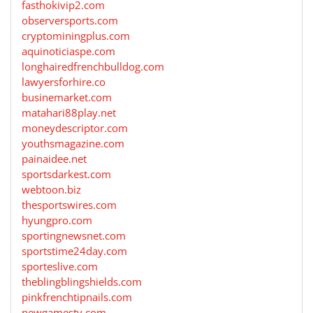
fasthokivip2.com
observersports.com
cryptominingplus.com
aquinoticiaspe.com
longhairedfrenchbulldog.com
lawyersforhire.co
businemarket.com
matahari88play.net
moneydescriptor.com
youthsmagazine.com
painaidee.net
sportsdarkest.com
webtoon.biz
thesportswires.com
hyungpro.com
sportingnewsnet.com
sportstime24day.com
sporteslive.com
theblingblingshields.com
pinkfrenchtipnails.com
newgamestv.com