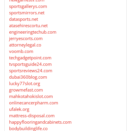
sportsgallerys.com
sportsmirrors.net
datasports.net
atasehirescortu.net
engineeringtechub.com
jerryescorts.com
attorneylegal.co
voomb.com
techgadgetpoint.com
tvsportsguide24.com
sportsreviews24.com
dubai360blog.com
lucky77slot.org
growmefast.com
mahkotahokislot.com
onlinecancerpharm.com
ufalek.org
mattress-disposal.com
happyflooringandcabinets.com
bodybuildinglife.co