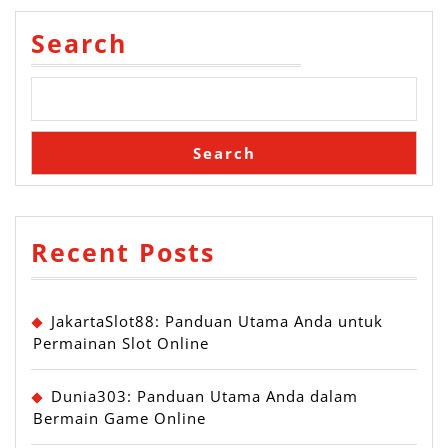
Search
Search
Recent Posts
JakartaSlot88: Panduan Utama Anda untuk
Permainan Slot Online
Dunia303: Panduan Utama Anda dalam
Bermain Game Online