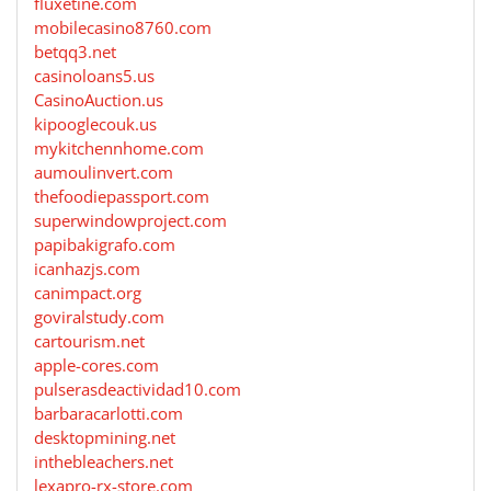
fluxetine.com
mobilecasino8760.com
betqq3.net
casinoloans5.us
CasinoAuction.us
kipooglecouk.us
mykitchennhome.com
aumoulinvert.com
thefoodiepassport.com
superwindowproject.com
papibakigrafo.com
icanhazjs.com
canimpact.org
goviralstudy.com
cartourism.net
apple-cores.com
pulserasdeactividad10.com
barbaracarlotti.com
desktopmining.net
inthebleachers.net
lexapro-rx-store.com