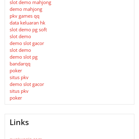
slot demo mahjong
demo mahjong
pkv games qq
data keluaran hk
slot demo pg soft
slot demo
demo slot gacor
slot demo
demo slot pg
bandarqq
poker
situs pkv
demo slot gacor
situs pkv
poker
Links