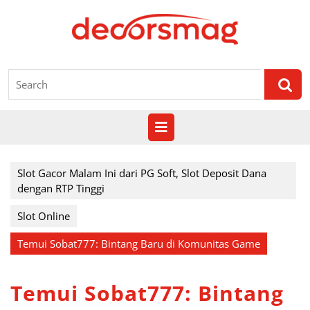
Skip
to
content
Search
for:
Open
Button
Slot Gacor Malam Ini dari PG Soft, Slot Deposit Dana
dengan RTP Tinggi
Slot Online
Temui Sobat777: Bintang Baru di Komunitas Game
Temui Sobat777: Bintang