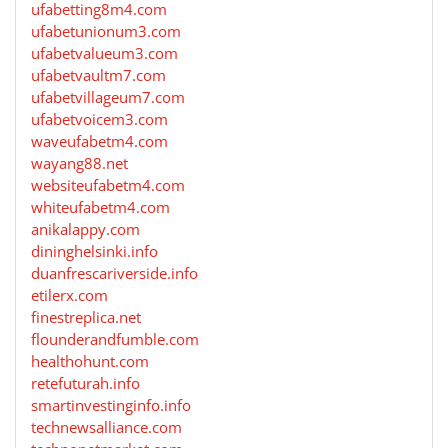
ufabetting8m4.com
ufabetunionum3.com
ufabetvalueum3.com
ufabetvaultm7.com
ufabetvillageum7.com
ufabetvoicem3.com
waveufabetm4.com
wayang88.net
websiteufabetm4.com
whiteufabetm4.com
anikalappy.com
dininghelsinki.info
duanfrescariverside.info
etilerx.com
finestreplica.net
flounderandfumble.com
healthohunt.com
retefuturah.info
smartinvestinginfo.info
technewsalliance.com