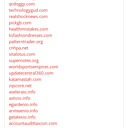
qrdoggy.com
technologygud.com
realshocknews.com
pickgb.com
healthmistakes.com
ksfashiondresses.com
patterntrader.org
cnhpa.net
sitalotus.com
supernotes.org
worldsportsempires.com
updatecentral360.com
katamastah.com
zqscore.net
aseleraio.info
asticio.info
egardenio.info
arxteamio.info
getalexio.info
accountaudittaxcon.com