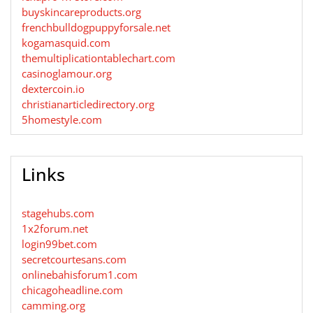
buyskincareproducts.org
frenchbulldogpuppyforsale.net
kogamasquid.com
themultiplicationtablechart.com
casinoglamour.org
dextercoin.io
christianarticledirectory.org
5homestyle.com
Links
stagehubs.com
1x2forum.net
login99bet.com
secretcourtesans.com
onlinebahisforum1.com
chicagoheadline.com
camming.org