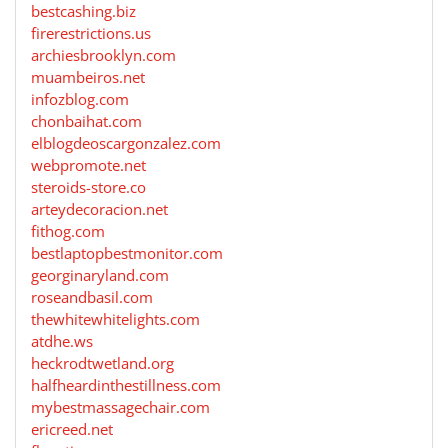
bestcashing.biz
firerestrictions.us
archiesbrooklyn.com
muambeiros.net
infozblog.com
chonbaihat.com
elblogdeoscargonzalez.com
webpromote.net
steroids-store.co
arteydecoracion.net
fithog.com
bestlaptopbestmonitor.com
georginaryland.com
roseandbasil.com
thewhitewhitelights.com
atdhe.ws
heckrodtwetland.org
halfheardinthestillness.com
mybestmassagechair.com
ericreed.net