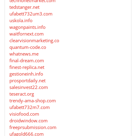
technonetmarket.com
tedstanger.net
ufabett732um3.com
uskola.info
wagonpaints.info
waitfornext.com
clearvisionmarketing.co
quantum-code.co
whatnews.me
final-dream.com
finest-replica.net
gestioneinh.info
prosportdaily.net
salesinvest22.com
teseract.org
trendy-ama-shop.com
ufabett732m7.com
visiofood.com
droidwindow.com
freeprsubmission.com
ufagold666.com