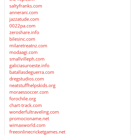
saltyfranks.com
annerani.com
jazzatude.com
0022pa.com
zeroshare.info
bilesinc.com
milaretreatnz.com
modaagi.com
smallvilleph.com
galiciasuroeste.info
batallasdeguerra.com
dregstudios.com
neatstuffhelpskids.org
moraessoccer.com
forochile.org
chart-track.com
wonderfultraveling.com
promocioname.net
wimaxworld.com
freeonlinecricketgames.net