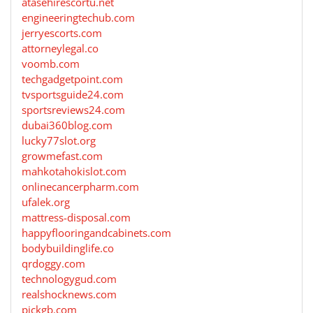
atasehirescortu.net
engineeringtechub.com
jerryescorts.com
attorneylegal.co
voomb.com
techgadgetpoint.com
tvsportsguide24.com
sportsreviews24.com
dubai360blog.com
lucky77slot.org
growmefast.com
mahkotahokislot.com
onlinecancerpharm.com
ufalek.org
mattress-disposal.com
happyflooringandcabinets.com
bodybuildinglife.co
qrdoggy.com
technologygud.com
realshocknews.com
pickgb.com