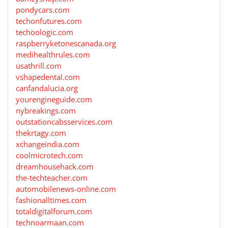
pondycars.com
techonfutures.com
techoologic.com
raspberryketonescanada.org
medihealthrules.com
usathrill.com
vshapedental.com
canfandalucia.org
yourengineguide.com
nybreakings.com
outstationcabsservices.com
thekrtagy.com
xchangeindia.com
coolmicrotech.com
dreamhousehack.com
the-techteacher.com
automobilenews-online.com
fashionalltimes.com
totaldigitalforum.com
technoarmaan.com