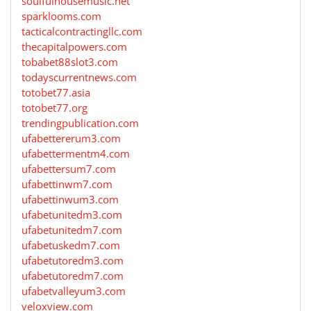
soulfulhousemusic.net
sparklooms.com
tacticalcontractingllc.com
thecapitalpowers.com
tobabet88slot3.com
todayscurrentnews.com
totobet77.asia
totobet77.org
trendingpublication.com
ufabettererum3.com
ufabettermentm4.com
ufabettersum7.com
ufabettinwm7.com
ufabettinwum3.com
ufabetunitedm3.com
ufabetunitedm7.com
ufabetuskedm7.com
ufabetutoredm3.com
ufabetutoredm7.com
ufabetvalleyum3.com
veloxview.com