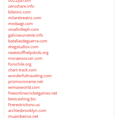
0022pa.com
zeroshare.info
bilesinc.com
milaretreatnz.com
modaagi.com
smallvilleph.com
galiciasuroeste.info
batallasdeguerra.com
dregstudios.com
neatstuffhelpskids.org
moraessoccer.com
forochile.org
chart-track.com
wonderfultraveling.com
promocioname.net
wimaxworld.com
freeonlinecricketgames.net
bestcashing.biz
firerestrictions.us
archiesbrooklyn.com
muambeiros.net