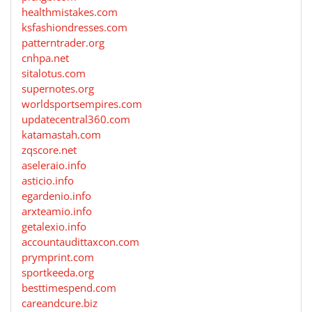
healthmistakes.com
ksfashiondresses.com
patterntrader.org
cnhpa.net
sitalotus.com
supernotes.org
worldsportsempires.com
updatecentral360.com
katamastah.com
zqscore.net
aseleraio.info
asticio.info
egardenio.info
arxteamio.info
getalexio.info
accountaudittaxcon.com
prymprint.com
sportkeeda.org
besttimespend.com
careandcure.biz