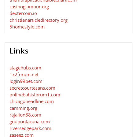
casinoglamour.org
dextercoin.io
christianarticledirectory.org
5homestyle.com
Links
stagehubs.com
1x2forum.net
login99bet.com
secretcourtesans.com
onlinebahisforum1.com
chicagoheadline.com
camming.org
rajalion88.com
goupuntacana.com
riversedgepark.com
zaseez.com