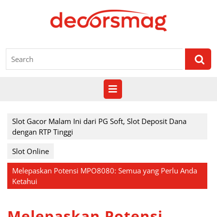
Skip
to
content
Search
for:
Open
Button
Slot Gacor Malam Ini dari PG Soft, Slot Deposit Dana
dengan RTP Tinggi
Slot Online
Melepaskan Potensi MPO8080: Semua yang Perlu Anda
Ketahui
Melepaskan Potensi