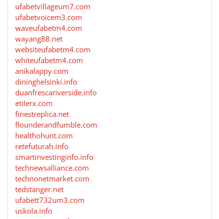
ufabetvillageum7.com
ufabetvoicem3.com
waveufabetm4.com
wayang88.net
websiteufabetm4.com
whiteufabetm4.com
anikalappy.com
dininghelsinki.info
duanfrescariverside.info
etilerx.com
finestreplica.net
flounderandfumble.com
healthohunt.com
retefuturah.info
smartinvestinginfo.info
technewsalliance.com
technonetmarket.com
tedstanger.net
ufabett732um3.com
uskola.info