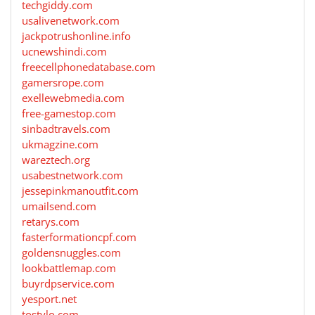
techgiddy.com
usalivenetwork.com
jackpotrushonline.info
ucnewshindi.com
freecellphonedatabase.com
gamersrope.com
exellewebmedia.com
free-gamestop.com
sinbadtravels.com
ukmagzine.com
wareztech.org
usabestnetwork.com
jessepinkmanoutfit.com
umailsend.com
retarys.com
fasterformationcpf.com
goldensnuggles.com
lookbattlemap.com
buyrdpservice.com
yesport.net
tostylo.com