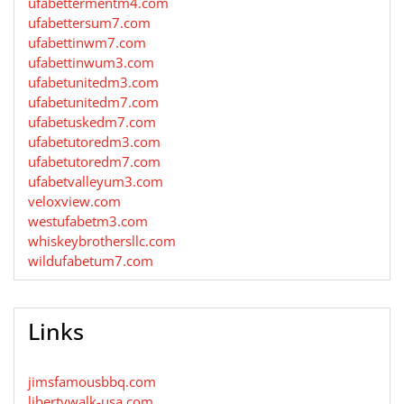
ufabettermentm4.com
ufabettersum7.com
ufabettinwm7.com
ufabettinwum3.com
ufabetunitedm3.com
ufabetunitedm7.com
ufabetuskedm7.com
ufabetutoredm3.com
ufabetutoredm7.com
ufabetvalleyum3.com
veloxview.com
westufabetm3.com
whiskeybrothersllc.com
wildufabetum7.com
Links
jimsfamousbbq.com
libertywalk-usa.com