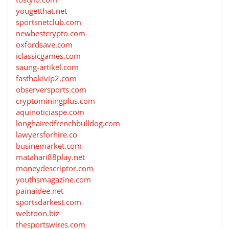
yougetthat.net
sportsnetclub.com
newbestcrypto.com
oxfordsave.com
iclassicgames.com
saung-artikel.com
fasthokivip2.com
observersports.com
cryptominingplus.com
aquinoticiaspe.com
longhairedfrenchbulldog.com
lawyersforhire.co
businemarket.com
matahari88play.net
moneydescriptor.com
youthsmagazine.com
painaidee.net
sportsdarkest.com
webtoon.biz
thesportswires.com