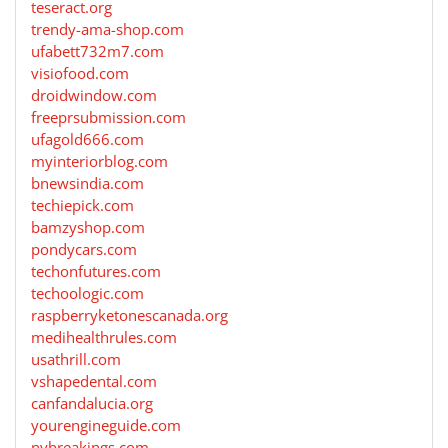
teseract.org
trendy-ama-shop.com
ufabett732m7.com
visiofood.com
droidwindow.com
freeprsubmission.com
ufagold666.com
myinteriorblog.com
bnewsindia.com
techiepick.com
bamzyshop.com
pondycars.com
techonfutures.com
techoologic.com
raspberryketonescanada.org
medihealthrules.com
usathrill.com
vshapedental.com
canfandalucia.org
yourengineguide.com
nybreakings.com