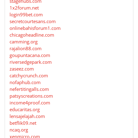
stagehubs.com
1x2forum.net
login99bet.com
secretcourtesans.com
onlinebahisforum1.com
chicagoheadline.com
camming.org
rajalion88.com
goupuntacana.com
riversedgepark.com
zaseez.com
catchycrunch.com
nofaphub.com
nefertitingalls.com
patsyscreations.com
income4proof.com
educaritas.org
lensajelajah.com
betflik09.net
ncaq.org
xenmicro.com