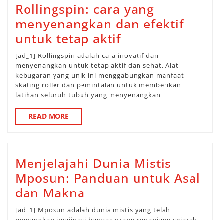
di
Rollingspin: cara yang
Lazawin
menyenangkan dan efektif
Rollingspin:
untuk tetap aktif
cara
[ad_1] Rollingspin adalah cara inovatif dan
yang
menyenangkan untuk tetap aktif dan sehat. Alat
kebugaran yang unik ini menggabungkan manfaat
menyenangkan
skating roller dan pemintalan untuk memberikan
dan
latihan seluruh tubuh yang menyenangkan
efektif
READ
READ MORE
untuk
MORE
tetap
aktif
Menjelajahi Dunia Mistis
Mposun: Panduan untuk Asal
Menjelajahi
dan Makna
Dunia
[ad_1] Mposun adalah dunia mistis yang telah
menangkap imajinasi banyak orang sepanjang sejarah.