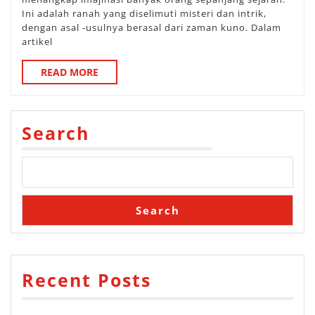
Mistis
Ini adalah ranah yang diselimuti misteri dan intrik,
Mposun:
dengan asal -usulnya berasal dari zaman kuno. Dalam
Panduan
artikel
untuk
READ
READ MORE
Asal
MORE
dan
Makna
Search
Search
Recent Posts