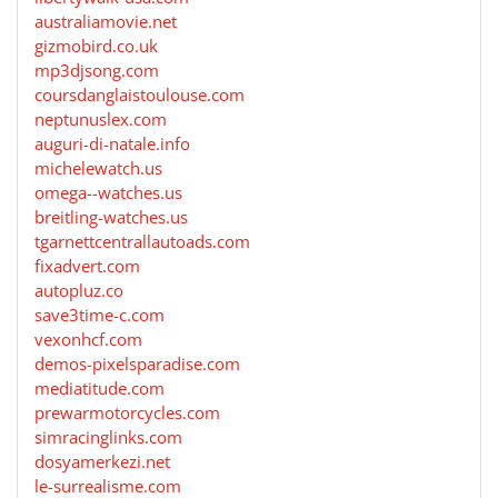
australiamovie.net
gizmobird.co.uk
mp3djsong.com
coursdanglaistoulouse.com
neptunuslex.com
auguri-di-natale.info
michelewatch.us
omega--watches.us
breitling-watches.us
tgarnettcentrallautoads.com
fixadvert.com
autopluz.co
save3time-c.com
vexonhcf.com
demos-pixelsparadise.com
mediatitude.com
prewarmotorcycles.com
simracinglinks.com
dosyamerkezi.net
le-surrealisme.com