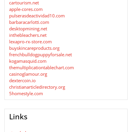
cartourism.net
apple-cores.com
pulserasdeactividad10.com
barbaracarlotti.com
desktopmining.net
inthebleachers.net
lexapro-rx-store.com
buyskincareproducts.org
frenchbulldogpuppyforsale.net
kogamasquid.com
themultiplicationtablechart.com
casinoglamour.org
dextercoin.io
christianarticledirectory.org
5homestyle.com
Links