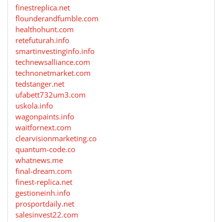
finestreplica.net
flounderandfumble.com
healthohunt.com
retefuturah.info
smartinvestinginfo.info
technewsalliance.com
technonetmarket.com
tedstanger.net
ufabett732um3.com
uskola.info
wagonpaints.info
waitfornext.com
clearvisionmarketing.co
quantum-code.co
whatnews.me
final-dream.com
finest-replica.net
gestioneinh.info
prosportdaily.net
salesinvest22.com