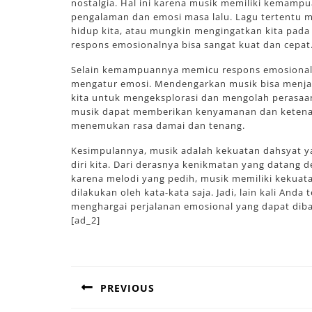
nostalgia. Hal ini karena musik memiliki kemamp
pengalaman dan emosi masa lalu. Lagu tertentu m
hidup kita, atau mungkin mengingatkan kita pada 
respons emosionalnya bisa sangat kuat dan cepat
Selain kemampuannya memicu respons emosional,
mengatur emosi. Mendengarkan musik bisa menjad
kita untuk mengeksplorasi dan mengolah perasaan.
musik dapat memberikan kenyamanan dan ketena
menemukan rasa damai dan tenang.
Kesimpulannya, musik adalah kekuatan dahsyat 
diri kita. Dari derasnya kenikmatan yang datang 
karena melodi yang pedih, musik memiliki kekuat
dilakukan oleh kata-kata saja. Jadi, lain kali And
menghargai perjalanan emosional yang dapat dib
[ad_2]
Post
navigation
PREVIOUS