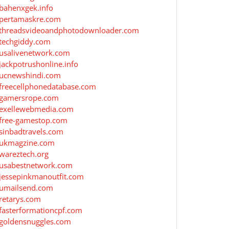
bahenxgek.info
pertamaskre.com
threadsvideoandphotodownloader.com
techgiddy.com
usalivenetwork.com
jackpotrushonline.info
ucnewshindi.com
freecellphonedatabase.com
gamersrope.com
exellewebmedia.com
free-gamestop.com
sinbadtravels.com
ukmagzine.com
wareztech.org
usabestnetwork.com
jessepinkmanoutfit.com
umailsend.com
retarys.com
fasterformationcpf.com
goldensnuggles.com