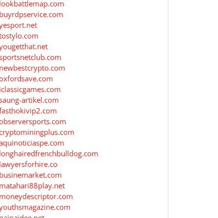
lookbattlemap.com
buyrdpservice.com
yesport.net
tostylo.com
yougetthat.net
sportsnetclub.com
newbestcrypto.com
oxfordsave.com
iclassicgames.com
saung-artikel.com
fasthokivip2.com
observersports.com
cryptominingplus.com
aquinoticiaspe.com
longhairedfrenchbulldog.com
lawyersforhire.co
businemarket.com
matahari88play.net
moneydescriptor.com
youthsmagazine.com
painaidee.net