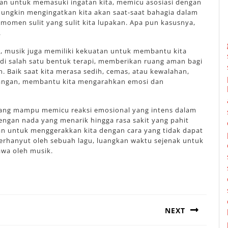
uan untuk memasuki ingatan kita, memicu asosiasi dengan
ungkin mengingatkan kita akan saat-saat bahagia dalam
momen sulit yang sulit kita lupakan. Apa pun kasusnya,
.
 musik juga memiliki kekuatan untuk membantu kita
i salah satu bentuk terapi, memberikan ruang aman bagi
 Baik saat kita merasa sedih, cemas, atau kewalahan,
ngan, membantu kita mengarahkan emosi dan
yang mampu memicu reaksi emosional yang intens dalam
dengan nada yang menarik hingga rasa sakit yang pahit
an untuk menggerakkan kita dengan cara yang tidak dapat
a terhanyut oleh sebuah lagu, luangkan waktu sejenak untuk
awa oleh musik.
NEXT