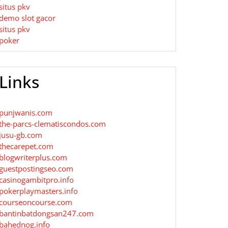
situs pkv
demo slot gacor
situs pkv
poker
Links
punjwanis.com
the-parcs-clematiscondos.com
jusu-gb.com
thecarepet.com
blogwriterplus.com
guestpostingseo.com
casinogambitpro.info
pokerplaymasters.info
courseoncourse.com
bantinbatdongsan247.com
bahednog.info