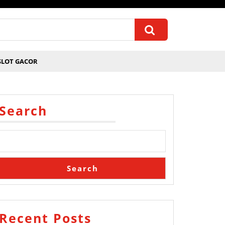
SLOT GACOR
Search
Search
Recent Posts