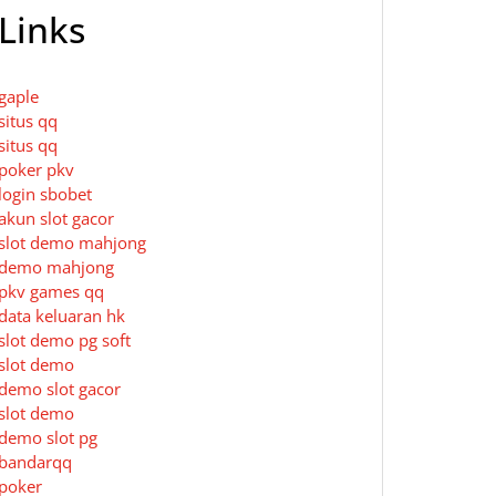
Links
gaple
situs qq
situs qq
poker pkv
login sbobet
akun slot gacor
slot demo mahjong
demo mahjong
pkv games qq
data keluaran hk
slot demo pg soft
slot demo
demo slot gacor
slot demo
demo slot pg
bandarqq
poker