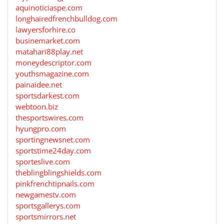
aquinoticiaspe.com
longhairedfrenchbulldog.com
lawyersforhire.co
businemarket.com
matahari88play.net
moneydescriptor.com
youthsmagazine.com
painaidee.net
sportsdarkest.com
webtoon.biz
thesportswires.com
hyungpro.com
sportingnewsnet.com
sportstime24day.com
sporteslive.com
theblingblingshields.com
pinkfrenchtipnails.com
newgamestv.com
sportsgallerys.com
sportsmirrors.net