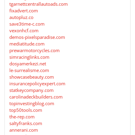
tgarnettcentrallautoads.com
fixadvert.com
autopluz.co
save3time-c.com
vexonhcf.com
demos-pixelsparadise.com
mediatitude.com
prewarmotorcycles.com
simracinglinks.com
dosyamerkezi.net
le-surrealisme.com
showcasebeauty.com
insurancepolicyexpert.com
statkeycompany.com
carolinadeckbuilders.com
topinvestingblog.com
top50tools.com
the-rep.com
saltyfranks.com
annerani.com