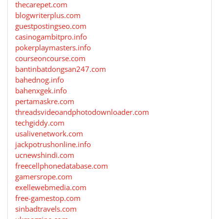
thecarepet.com
blogwriterplus.com
guestpostingseo.com
casinogambitpro.info
pokerplaymasters.info
courseoncourse.com
bantinbatdongsan247.com
bahednog.info
bahenxgek.info
pertamaskre.com
threadsvideoandphotodownloader.com
techgiddy.com
usalivenetwork.com
jackpotrushonline.info
ucnewshindi.com
freecellphonedatabase.com
gamersrope.com
exellewebmedia.com
free-gamestop.com
sinbadtravels.com