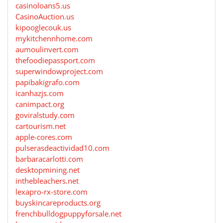
casinoloans5.us
CasinoAuction.us
kipooglecouk.us
mykitchennhome.com
aumoulinvert.com
thefoodiepassport.com
superwindowproject.com
papibakigrafo.com
icanhazjs.com
canimpact.org
goviralstudy.com
cartourism.net
apple-cores.com
pulserasdeactividad10.com
barbaracarlotti.com
desktopmining.net
inthebleachers.net
lexapro-rx-store.com
buyskincareproducts.org
frenchbulldogpuppyforsale.net