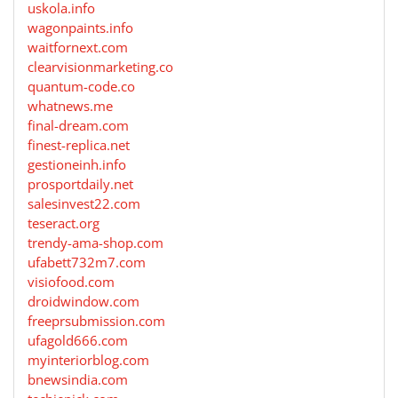
uskola.info
wagonpaints.info
waitfornext.com
clearvisionmarketing.co
quantum-code.co
whatnews.me
final-dream.com
finest-replica.net
gestioneinh.info
prosportdaily.net
salesinvest22.com
teseract.org
trendy-ama-shop.com
ufabett732m7.com
visiofood.com
droidwindow.com
freeprsubmission.com
ufagold666.com
myinteriorblog.com
bnewsindia.com