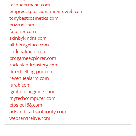
technoarmaan.com
empresasposicionamientoweb.com
tonybestcosmetics.com
buzznc.com
fxjoiner.com
skinbykindra.com
alltherageface.com
codenational.com
progameexplorer.com
rockislandroastery.com
directselling-pro.com
revenuealarm.com
lurab.com
ignitioncoilguide.com
mytechcomputer.com
bioslot168.com
artsandcraftsauthority.com
webservicelive.com