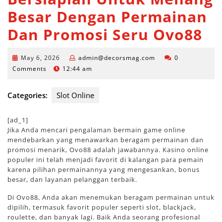
Besar Dengan Permainan
Dan Promosi Seru Ovo88
May
admin@decorsmag.
May 6, 2026
admin@decorsmag.com
0
6,
Comments
12:44 am
2026
Categories:
Slot Online
[ad_1]
Jika Anda mencari pengalaman bermain game online
mendebarkan yang menawarkan beragam permainan dan
promosi menarik, Ovo88 adalah jawabannya. Kasino online
populer ini telah menjadi favorit di kalangan para pemain
karena pilihan permainannya yang mengesankan, bonus
besar, dan layanan pelanggan terbaik.
Di Ovo88, Anda akan menemukan beragam permainan untuk
dipilih, termasuk favorit populer seperti slot, blackjack,
roulette, dan banyak lagi. Baik Anda seorang profesional