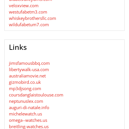
veloxview.com
westufabetm3.com
whiskeybrothersllc.com
wildufabetum7.com
Links
jimsfamousbbq.com
libertywalk-usa.com
australiamovie.net
gizmobird.co.uk
mp3djsong.com
coursdanglaistoulouse.com
neptunuslex.com
auguri-di-natale.info
michelewatch.us
omega--watches.us
breitling-watches.us