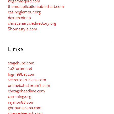
kogamasquid.com
themultiplicationtablechart.com
casinoglamour.org
dextercoin.io
christianarticledirectory.org
5homestyle.com
Links
stagehubs.com
1x2forum.net
login99bet.com
secretcourtesans.com
onlinebahisforum1.com
chicagoheadline.com
camming.org
rajalion88.com
goupuntacana.com
riversedgepark.com