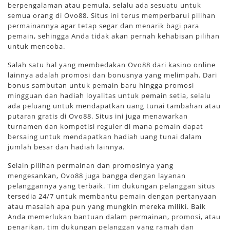
berpengalaman atau pemula, selalu ada sesuatu untuk
semua orang di Ovo88. Situs ini terus memperbarui pilihan
permainannya agar tetap segar dan menarik bagi para
pemain, sehingga Anda tidak akan pernah kehabisan pilihan
untuk mencoba.
Salah satu hal yang membedakan Ovo88 dari kasino online
lainnya adalah promosi dan bonusnya yang melimpah. Dari
bonus sambutan untuk pemain baru hingga promosi
mingguan dan hadiah loyalitas untuk pemain setia, selalu
ada peluang untuk mendapatkan uang tunai tambahan atau
putaran gratis di Ovo88. Situs ini juga menawarkan
turnamen dan kompetisi reguler di mana pemain dapat
bersaing untuk mendapatkan hadiah uang tunai dalam
jumlah besar dan hadiah lainnya.
Selain pilihan permainan dan promosinya yang
mengesankan, Ovo88 juga bangga dengan layanan
pelanggannya yang terbaik. Tim dukungan pelanggan situs
tersedia 24/7 untuk membantu pemain dengan pertanyaan
atau masalah apa pun yang mungkin mereka miliki. Baik
Anda memerlukan bantuan dalam permainan, promosi, atau
penarikan, tim dukungan pelanggan yang ramah dan