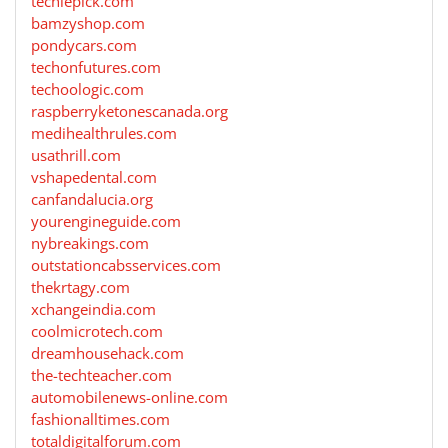
techiepick.com
bamzyshop.com
pondycars.com
techonfutures.com
techoologic.com
raspberryketonescanada.org
medihealthrules.com
usathrill.com
vshapedental.com
canfandalucia.org
yourengineguide.com
nybreakings.com
outstationcabsservices.com
thekrtagy.com
xchangeindia.com
coolmicrotech.com
dreamhousehack.com
the-techteacher.com
automobilenews-online.com
fashionalltimes.com
totaldigitalforum.com