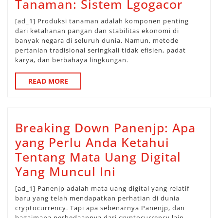
Merev
Tanaman: Sistem Lgogacor
Produ
[ad_1] Produksi tanaman adalah komponen penting
Tana
dari ketahanan pangan dan stabilitas ekonomi di
banyak negara di seluruh dunia. Namun, metode
Siste
pertanian tradisional seringkali tidak efisien, padat
Lgoga
karya, dan berbahaya lingkungan.
READ
READ MORE
MORE
Breaking Down Panenjp: Apa
yang Perlu Anda Ketahui
Tentang Mata Uang Digital
Breaking
Yang Muncul Ini
Down
[ad_1] Panenjp adalah mata uang digital yang relatif
Panenjp:
baru yang telah mendapatkan perhatian di dunia
cryptocurrency. Tapi apa sebenarnya Panenjp, dan
Apa
bagaimana perbedaannya dari cryptocurrency lain