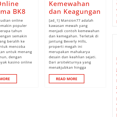
Online
Kemewahan
Membuka
Mans
ama BK8
dan Keagungan
Rahasia
Lam
judian online
[ad_1] Mansion77 adalah
Sukses
Kem
emakin populer
kawasan mewah yang
erapa tahun
menjadi contoh kemewahan
Judi
dan
 dengan semakin
dan kemegahan. Terletak di
Online
Kea
ang beralih ke
jantung Beverly Hills,
untuk mencoba
properti megah ini
Bersama
gan untuk menang
merupakan mahakarya
BK8
mun, dengan
desain dan keahlian sejati.
nyak kasino online
Dari arsitekturnya yang
menakjubkan hingga
READ
READ
 MORE
READ MORE
MORE
MORE