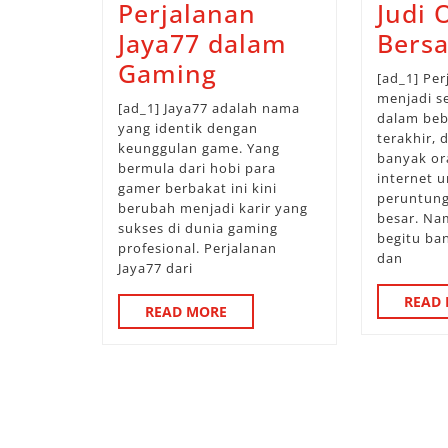
Perjalanan
Judi 
Jaya77 dalam
Bers
Dari
Gaming
[ad_1] Per
Hobbyist
menjadi s
[ad_1] Jaya77 adalah nama
dalam beb
to
yang identik dengan
terakhir,
keunggulan game. Yang
Pro:
banyak or
bermula dari hobi para
internet 
Perjalanan
gamer berbakat ini kini
peruntun
berubah menjadi karir yang
Jaya77
besar. Na
sukses di dunia gaming
begitu ba
dalam
profesional. Perjalanan
dan
Jaya77 dari
Gaming
READ
READ
READ MORE
MORE