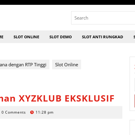
Search
for:
ME
SLOT ONLINE
SLOT DEMO
SLOT ANTI RUNGKAD
Dana dengan RTP Tinggi
Slot Online
aman XYZKLUB EKSKLUSIF
n@decorsmag.com
0 Comments
11:28 pm