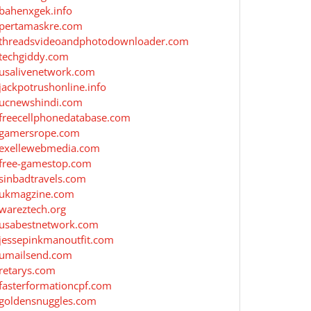
bahenxgek.info
pertamaskre.com
threadsvideoandphotodownloader.com
techgiddy.com
usalivenetwork.com
jackpotrushonline.info
ucnewshindi.com
freecellphonedatabase.com
gamersrope.com
exellewebmedia.com
free-gamestop.com
sinbadtravels.com
ukmagzine.com
wareztech.org
usabestnetwork.com
jessepinkmanoutfit.com
umailsend.com
retarys.com
fasterformationcpf.com
goldensnuggles.com