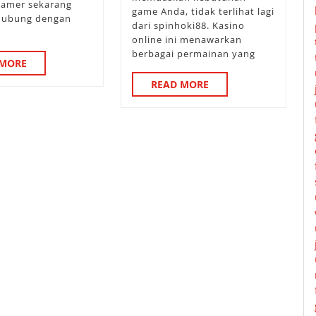
 gamer sekarang
game Anda, tidak terlihat lagi
Online
per
hubung dengan
dari spinhoki88. Kasino
kasi
online ini menawarkan
berbagai permainan yang
yan
READ
 MORE
MORE
men
READ
READ MORE
MORE
dan
ban
lagi