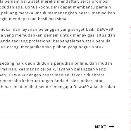
da pemain baru saat mereka mendaftar, serta promosi
g sudah ada. Bonus -bonus ini dapat membantu pemain
n peluang mereka untuk memenangkan besar, menjadikan
ingin mendapatkan hasil maksimal.
muka, dan layanan pelanggan yang sangat baik, DEWA89
a yang memudahkan pemain untuk menavigasi situs dan
Anda seorang profesional berpengalaman atau pemula
mua orang, menjadikannya pilihan yang bagus untuk
sedang naik daun di dunia perjudian online, dan mudah
rmainan, keamanan terbaik, layanan pelanggan yang
ati, DEWA89 dengan cepat menjadi favorit di antara
in mencoba keberuntungan Anda di slot, poker, atau
h hari ini dan lihat sendiri mengapa Dewa89 adalah salah
NEXT