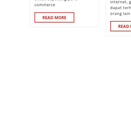
internet,
commerce
naik
dapat ter
orang lain
daun
READ
READ MORE
MORE
READ