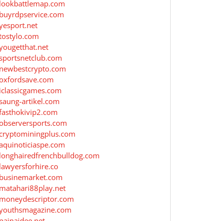
lookbattlemap.com
buyrdpservice.com
yesport.net
tostylo.com
yougetthat.net
sportsnetclub.com
newbestcrypto.com
oxfordsave.com
iclassicgames.com
saung-artikel.com
fasthokivip2.com
observersports.com
cryptominingplus.com
aquinoticiaspe.com
longhairedfrenchbulldog.com
lawyersforhire.co
businemarket.com
matahari88play.net
moneydescriptor.com
youthsmagazine.com
painaidee.net