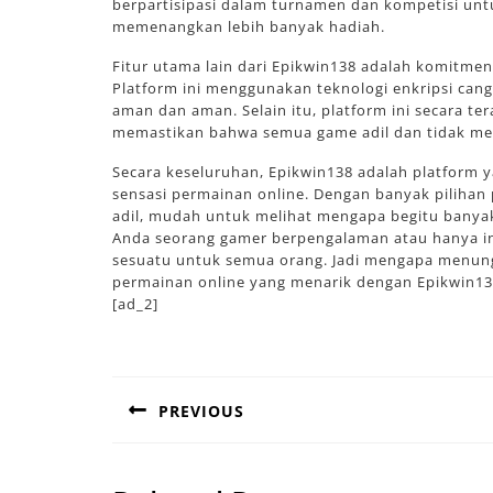
berpartisipasi dalam turnamen dan kompetisi un
memenangkan lebih banyak hadiah.
Fitur utama lain dari Epikwin138 adalah komitme
Platform ini menggunakan teknologi enkripsi ca
aman dan aman. Selain itu, platform ini secara ter
memastikan bahwa semua game adil dan tidak me
Secara keseluruhan, Epikwin138 adalah platform y
sensasi permainan online. Dengan banyak piliha
adil, mudah untuk melihat mengapa begitu banya
Anda seorang gamer berpengalaman atau hanya in
sesuatu untuk semua orang. Jadi mengapa menungg
permainan online yang menarik dengan Epikwin13
[ad_2]
Post
navigation
PREVIOUS
Previous
post: