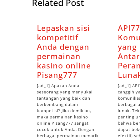
Related Post
Lepaskan sisi
API77
kompetitif
Komu
Anda dengan
yang
permainan
Antar
kasino online
Pera
Lepaskan
Pisang777
Luna
sisi
[ad_1] Apakah Anda
[ad_1] API
kompetitif
seseorang yang menyukai
canggih 
tantangan yang baik dan
komunikas
Anda
berkembang dalam
berbagai a
dengan
kompetisi? Jika demikian,
lunak. Tek
maka permainan kasino
penting u
permainan
online Pisang777 sangat
bahwa ber
kasino
cocok untuk Anda. Dengan
dapat bek
berbagai permainan menarik
efektif, s
online