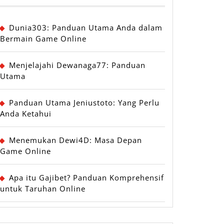
Dunia303: Panduan Utama Anda dalam
Bermain Game Online
Menjelajahi Dewanaga77: Panduan
Utama
Panduan Utama Jeniustoto: Yang Perlu
Anda Ketahui
Menemukan Dewi4D: Masa Depan
Game Online
Apa itu Gajibet? Panduan Komprehensif
untuk Taruhan Online