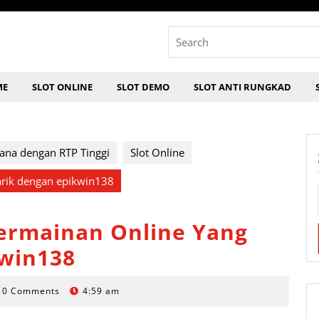
Search
for:
ME
SLOT ONLINE
SLOT DEMO
SLOT ANTI RUNGKAD
Dana dengan RTP Tinggi
Slot Online
rik dengan epikwin138
ermainan Online Yang
win138
n@decorsmag.com
0 Comments
4:59 am