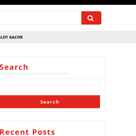
SLOT GACOR
Search
Search
Recent Posts