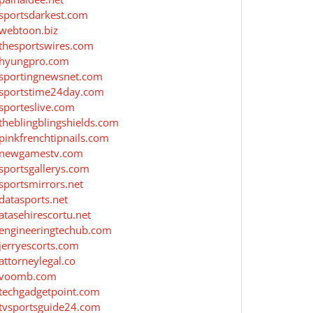
sportsdarkest.com
webtoon.biz
thesportswires.com
hyungpro.com
sportingnewsnet.com
sportstime24day.com
sporteslive.com
theblingblingshields.com
pinkfrenchtipnails.com
newgamestv.com
sportsgallerys.com
sportsmirrors.net
datasports.net
atasehirescortu.net
engineeringtechub.com
jerryescorts.com
attorneylegal.co
voomb.com
techgadgetpoint.com
tvsportsguide24.com