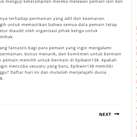
tuk menguji keterampilan mereka melawan pemain lain dan
nnya terhadap permainan yang adil dan keamanan.
nggih untuk memastikan bahwa semua data pemain tetap
atur diaudit oleh organisasi pihak ketiga untuk
mihak.
ang fantastis bagi para pemain yang ingin mengalami
n permainan, bonus menarik, dan komitmen untuk bermain
k pemain memilih untuk bermain di Epikwin138. Apakah
gin mencoba sesuatu yang baru, Epikwin138 memiliki
u? Daftar hari ini dan mulailah menjelajahi dunia
8.
NEXT
Next
post: