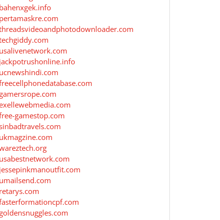
bahenxgek.info
pertamaskre.com
threadsvideoandphotodownloader.com
techgiddy.com
usalivenetwork.com
jackpotrushonline.info
ucnewshindi.com
freecellphonedatabase.com
gamersrope.com
exellewebmedia.com
free-gamestop.com
sinbadtravels.com
ukmagzine.com
wareztech.org
usabestnetwork.com
jessepinkmanoutfit.com
umailsend.com
retarys.com
fasterformationcpf.com
goldensnuggles.com