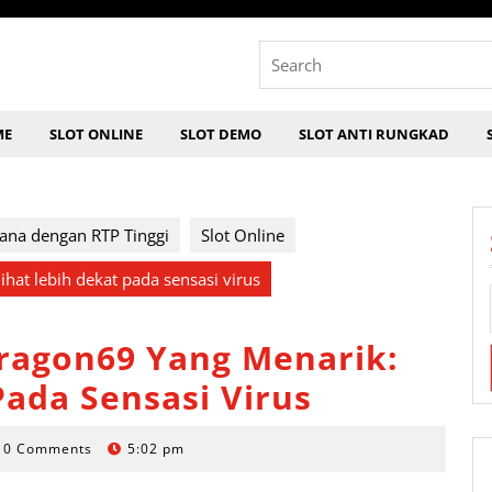
Search
for:
ME
SLOT ONLINE
SLOT DEMO
SLOT ANTI RUNGKAD
Dana dengan RTP Tinggi
Slot Online
at lebih dekat pada sensasi virus
agon69 Yang Menarik:
Pada Sensasi Virus
n@decorsmag.com
0 Comments
5:02 pm