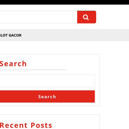
SLOT GACOR
Search
Search
Recent Posts