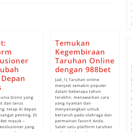
Next
post:
t:
Temukan
orm
Kegembiraan
usioner
Taruhan Online
Temu
ubah
dengan 988bet
Kege
 Depan
[ad_1] Taruhan online
Pro8et:
Taru
s
menjadi semakin populer
dalam beberapa tahun
Platform
Onlin
dunia bisnis yang
terakhir, menawarkan cara
Revolusioner
deng
at dan terus
yang nyaman dan
g, tetap di depan
menyenangkan untuk
Mengubah
988be
sangat penting. Di
bertaruh pada olahraga dan
Masa
o8et masuk –
permainan favorit Anda.
revolusioner yang
Salah satu platform taruhan
Depan