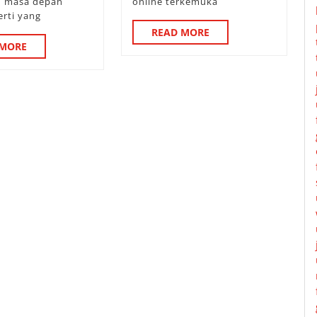
 masa depan
online terkemuka
Bisnis
erti yang
READ
READ MORE
MORE
READ
 MORE
MORE