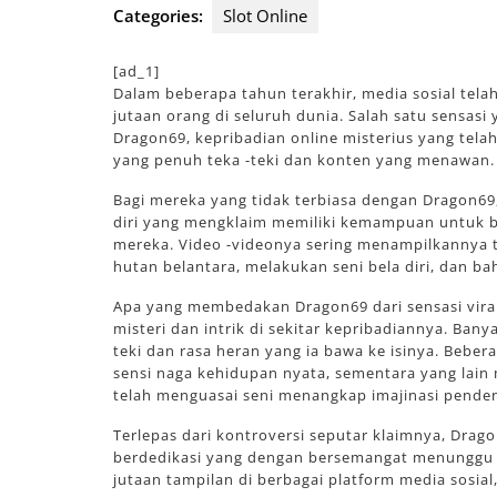
2025
Categories:
Slot Online
[ad_1]
Dalam beberapa tahun terakhir, media sosial telah
jutaan orang di seluruh dunia. Salah satu sensasi
Dragon69, kepribadian online misterius yang te
yang penuh teka -teki dan konten yang menawan.
Bagi mereka yang tidak terbiasa dengan Dragon69
diri yang mengklaim memiliki kemampuan untuk 
mereka. Video -videonya sering menampilkannya te
hutan belantara, melakukan seni bela diri, dan b
Apa yang membedakan Dragon69 dari sensasi vir
misteri dan intrik di sekitar kepribadiannya. Ban
teki dan rasa heran yang ia bawa ke isinya. Beb
sensi naga kehidupan nyata, sementara yang lai
telah menguasai seni menangkap imajinasi pende
Terlepas dari kontroversi seputar klaimnya, Dra
berdedikasi yang dengan bersemangat menunggu 
jutaan tampilan di berbagai platform media sosial