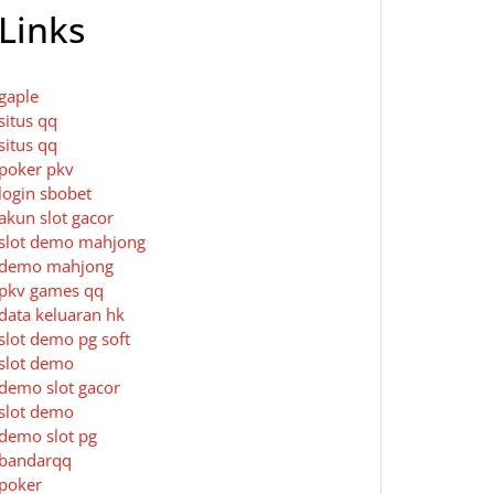
Links
gaple
situs qq
situs qq
poker pkv
login sbobet
akun slot gacor
slot demo mahjong
demo mahjong
pkv games qq
data keluaran hk
slot demo pg soft
slot demo
demo slot gacor
slot demo
demo slot pg
bandarqq
poker