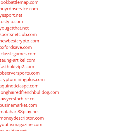
lookbattlemap.com
buyrdpservice.com
yesport.net
tostylo.com
yougetthat.net
sportsnetclub.com
newbestcrypto.com
oxfordsave.com
iclassicgames.com
saung-artikel.com
fasthokivip2.com
observersports.com
cryptominingplus.com
aquinoticiaspe.com
longhairedfrenchbulldog.com
lawyersforhire.co
businemarket.com
matahari88play.net
moneydescriptor.com
youthsmagazine.com
painaidee.net