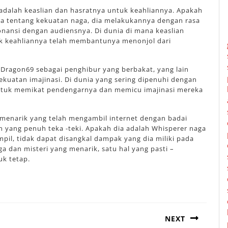
 adalah keaslian dan hasratnya untuk keahliannya. Apakah
ara tentang kekuatan naga, dia melakukannya dengan rasa
onansi dengan audiensnya. Di dunia di mana keaslian
uk keahliannya telah membantunya menonjol dari
ragon69 sebagai penghibur yang berbakat, yang lain
ekuatan imajinasi. Di dunia yang sering dipenuhi dengan
ntuk memikat pendengarnya dan memicu imajinasi mereka
menarik yang telah mengambil internet dengan badai
yang penuh teka -teki. Apakah dia adalah Whisperer naga
il, tidak dapat disangkal dampak yang dia miliki pada
a dan misteri yang menarik, satu hal yang pasti –
uk tetap.
NEXT