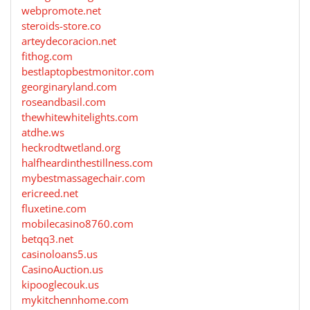
webpromote.net
steroids-store.co
arteydecoracion.net
fithog.com
bestlaptopbestmonitor.com
georginaryland.com
roseandbasil.com
thewhitewhitelights.com
atdhe.ws
heckrodtwetland.org
halfheardinthestillness.com
mybestmassagechair.com
ericreed.net
fluxetine.com
mobilecasino8760.com
betqq3.net
casinoloans5.us
CasinoAuction.us
kipooglecouk.us
mykitchennhome.com