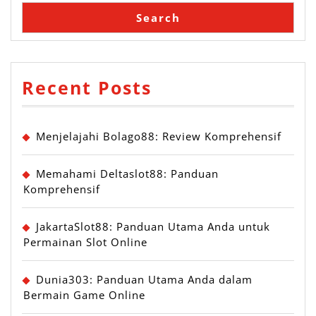
Search
Recent Posts
Menjelajahi Bolago88: Review Komprehensif
Memahami Deltaslot88: Panduan
Komprehensif
JakartaSlot88: Panduan Utama Anda untuk
Permainan Slot Online
Dunia303: Panduan Utama Anda dalam
Bermain Game Online