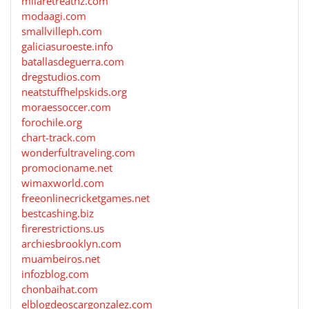
milaretreatnz.com
modaagi.com
smallvilleph.com
galiciasuroeste.info
batallasdeguerra.com
dregstudios.com
neatstuffhelpskids.org
moraessoccer.com
forochile.org
chart-track.com
wonderfultraveling.com
promocioname.net
wimaxworld.com
freeonlinecricketgames.net
bestcashing.biz
firerestrictions.us
archiesbrooklyn.com
muambeiros.net
infozblog.com
chonbaihat.com
elblogdeoscargonzalez.com