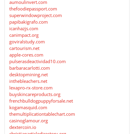
aumoulinvert.com
thefoodiepassport.com
superwindowproject.com
papibakigrafo.com
icanhazjs.com
canimpact.org
goviralstudy.com
cartourism.net
apple-cores.com
pulserasdeactividad10.com
barbaracarlotti.com
desktopmining.net
inthebleachers.net
lexapro-rx-store.com
buyskincareproducts.org
frenchbulldogpuppyforsale.net
kogamasquid.com
themultiplicationtablechart.com
casinoglamour.org
dextercoin.io
christianarticledirectory.org