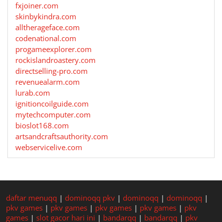
fxjoiner.com
skinbykindra.com
alltherageface.com
codenational.com
progameexplorer.com
rockislandroastery.com
directselling-pro.com
revenuealarm.com
lurab.com
ignitioncoilguide.com
mytechcomputer.com
bioslot168.com
artsandcraftsauthority.com
webservicelive.com
daftar menuqq
|
dominoqq pkv
|
dominoqq
|
dominoqq
|
pkv games
|
pkv games
|
pkv games
|
pkv games
|
pkv
games
|
slot gacor hari ini
|
bandarqq
|
bandarqq
|
pkv