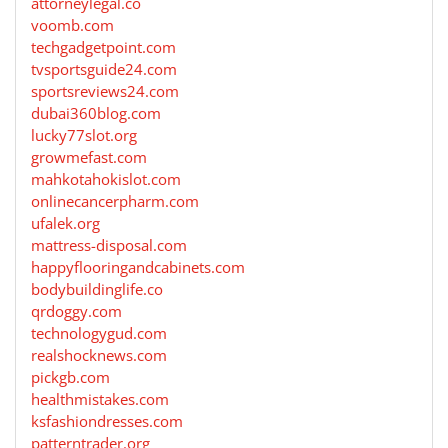
attorneylegal.co
voomb.com
techgadgetpoint.com
tvsportsguide24.com
sportsreviews24.com
dubai360blog.com
lucky77slot.org
growmefast.com
mahkotahokislot.com
onlinecancerpharm.com
ufalek.org
mattress-disposal.com
happyflooringandcabinets.com
bodybuildinglife.co
qrdoggy.com
technologygud.com
realshocknews.com
pickgb.com
healthmistakes.com
ksfashiondresses.com
patterntrader.org