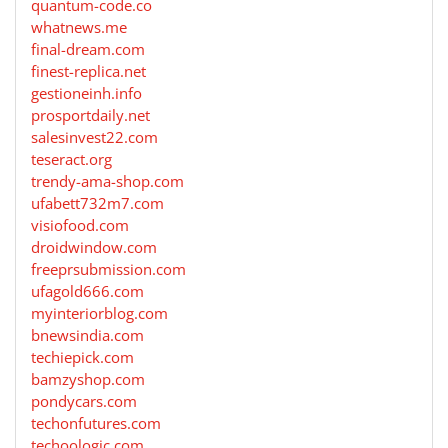
quantum-code.co
whatnews.me
final-dream.com
finest-replica.net
gestioneinh.info
prosportdaily.net
salesinvest22.com
teseract.org
trendy-ama-shop.com
ufabett732m7.com
visiofood.com
droidwindow.com
freeprsubmission.com
ufagold666.com
myinteriorblog.com
bnewsindia.com
techiepick.com
bamzyshop.com
pondycars.com
techonfutures.com
techoologic.com