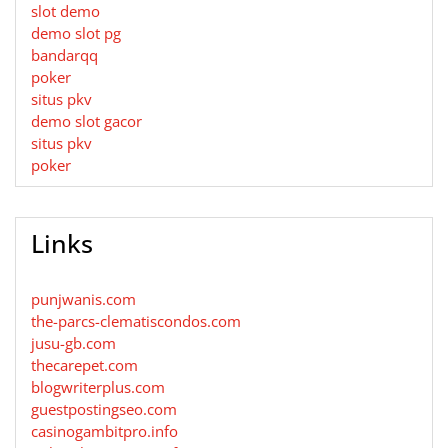
slot demo
demo slot pg
bandarqq
poker
situs pkv
demo slot gacor
situs pkv
poker
Links
punjwanis.com
the-parcs-clematiscondos.com
jusu-gb.com
thecarepet.com
blogwriterplus.com
guestpostingseo.com
casinogambitpro.info