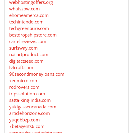
webhostingoffers.org
whatszow.com
ehomeamerca.com
techintendo.com
techgreenpure.com
bestdropshipstore.com
cartelreviews.com
surfsway.com
nailartproduct.com
digitactseed.com
lvlcraft.com
90secondmoneyloans.com
xenmicro.com
rodrovers.com
tripssolution.com
satta-king-india.com
yukigassencanada.com
articlehorizone.com
yuqqbbzp.com
7betagents6.com
coronavirusuptodate.com