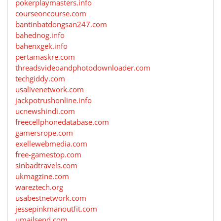
pokerplaymasters.info
courseoncourse.com
bantinbatdongsan247.com
bahednog.info
bahenxgek.info
pertamaskre.com
threadsvideoandphotodownloader.com
techgiddy.com
usalivenetwork.com
jackpotrushonline.info
ucnewshindi.com
freecellphonedatabase.com
gamersrope.com
exellewebmedia.com
free-gamestop.com
sinbadtravels.com
ukmagzine.com
wareztech.org
usabestnetwork.com
jessepinkmanoutfit.com
umailsend.com