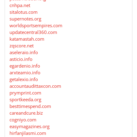
cnhpa.net
sitalotus.com
supernotes.org
worldsportsempires.com
updatecentral360.com
katamastah.com
zqscore.net
aseleraio.info
asticio.info
egardenio.info
arxteamio.info
getalexio.info
accountaudittaxcon.com
prymprint.com
sportkeeda.org
besttimespend.com
careandcure.biz
cogniyo.com
easymagazines.org
hirfanjilasmi.com