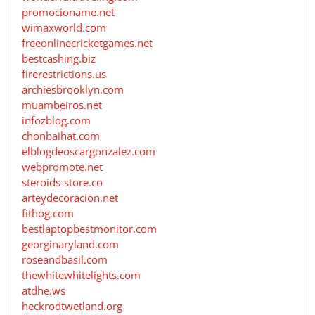
promocioname.net
wimaxworld.com
freeonlinecricketgames.net
bestcashing.biz
firerestrictions.us
archiesbrooklyn.com
muambeiros.net
infozblog.com
chonbaihat.com
elblogdeoscargonzalez.com
webpromote.net
steroids-store.co
arteydecoracion.net
fithog.com
bestlaptopbestmonitor.com
georginaryland.com
roseandbasil.com
thewhitewhitelights.com
atdhe.ws
heckrodtwetland.org