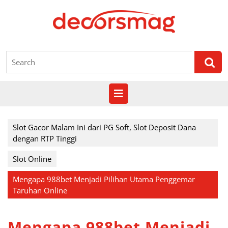
Skip
to
content
Search
for:
Open
Button
Slot Gacor Malam Ini dari PG Soft, Slot Deposit Dana
dengan RTP Tinggi
Slot Online
Mengapa 988bet Menjadi Pilihan Utama Penggemar
Taruhan Online
Mengapa 988bet Menjadi