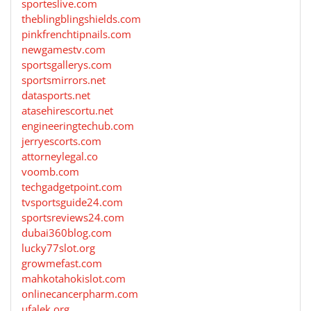
sporteslive.com
theblingblingshields.com
pinkfrenchtipnails.com
newgamestv.com
sportsgallerys.com
sportsmirrors.net
datasports.net
atasehirescortu.net
engineeringtechub.com
jerryescorts.com
attorneylegal.co
voomb.com
techgadgetpoint.com
tvsportsguide24.com
sportsreviews24.com
dubai360blog.com
lucky77slot.org
growmefast.com
mahkotahokislot.com
onlinecancerpharm.com
ufalek.org