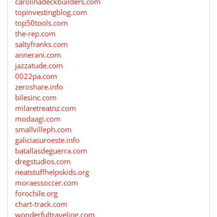
carolinadeckbuilders.com
topinvestingblog.com
top50tools.com
the-rep.com
saltyfranks.com
annerani.com
jazzatude.com
0022pa.com
zeroshare.info
bilesinc.com
milaretreatnz.com
modaagi.com
smallvilleph.com
galiciasuroeste.info
batallasdeguerra.com
dregstudios.com
neatstuffhelpskids.org
moraessoccer.com
forochile.org
chart-track.com
wonderfultraveling.com