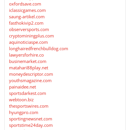
oxfordsave.com
iclassicgames.com
saung-artikel.com
fasthokivip2.com
observersports.com
cryptominingplus.com
aquinoticiaspe.com
longhairedfrenchbulldog.com
lawyersforhire.co
businemarket.com
matahari88play.net
moneydescriptor.com
youthsmagazine.com
painaidee.net
sportsdarkest.com
webtoon.biz
thesportswires.com
hyungpro.com
sportingnewsnet.com
sportstime24day.com