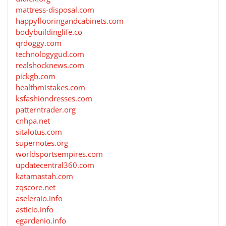
mattress-disposal.com
happyflooringandcabinets.com
bodybuildinglife.co
qrdoggy.com
technologygud.com
realshocknews.com
pickgb.com
healthmistakes.com
ksfashiondresses.com
patterntrader.org
cnhpa.net
sitalotus.com
supernotes.org
worldsportsempires.com
updatecentral360.com
katamastah.com
zqscore.net
aseleraio.info
asticio.info
egardenio.info