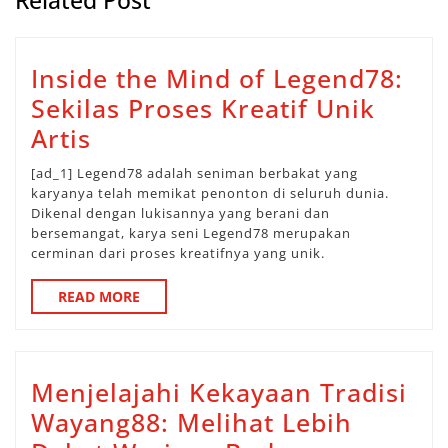
Related Post
Inside the Mind of Legend78:
Sekilas Proses Kreatif Unik
Inside
Artis
the
[ad_1] Legend78 adalah seniman berbakat yang
Mind
karyanya telah memikat penonton di seluruh dunia.
Dikenal dengan lukisannya yang berani dan
of
bersemangat, karya seni Legend78 merupakan
Legend78:
cerminan dari proses kreatifnya yang unik.
Sekilas
READ
READ MORE
Proses
MORE
Kreatif
Unik
Menjelajahi Kekayaan Tradisi
Artis
Wayang88: Melihat Lebih