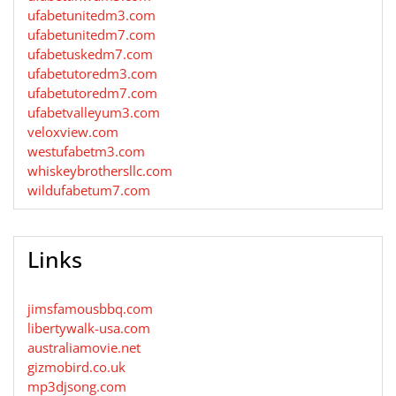
ufabetunitedm3.com
ufabetunitedm7.com
ufabetuskedm7.com
ufabetutoredm3.com
ufabetutoredm7.com
ufabetvalleyum3.com
veloxview.com
westufabetm3.com
whiskeybrothersllc.com
wildufabetum7.com
Links
jimsfamousbbq.com
libertywalk-usa.com
australiamovie.net
gizmobird.co.uk
mp3djsong.com