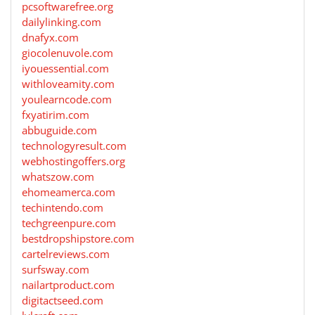
pcsoftwarefree.org
dailylinking.com
dnafyx.com
giocolenuvole.com
iyouessential.com
withloveamity.com
youlearncode.com
fxyatirim.com
abbuguide.com
technologyresult.com
webhostingoffers.org
whatszow.com
ehomeamerca.com
techintendo.com
techgreenpure.com
bestdropshipstore.com
cartelreviews.com
surfsway.com
nailartproduct.com
digitactseed.com