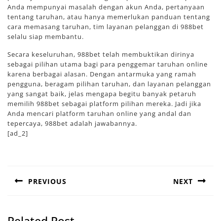
Anda mempunyai masalah dengan akun Anda, pertanyaan
tentang taruhan, atau hanya memerlukan panduan tentang
cara memasang taruhan, tim layanan pelanggan di 988bet
selalu siap membantu.
Secara keseluruhan, 988bet telah membuktikan dirinya
sebagai pilihan utama bagi para penggemar taruhan online
karena berbagai alasan. Dengan antarmuka yang ramah
pengguna, beragam pilihan taruhan, dan layanan pelanggan
yang sangat baik, jelas mengapa begitu banyak petaruh
memilih 988bet sebagai platform pilihan mereka. Jadi jika
Anda mencari platform taruhan online yang andal dan
tepercaya, 988bet adalah jawabannya.
[ad_2]
Post
navigation
PREVIOUS
NEXT
Previous
Next
post:
post: