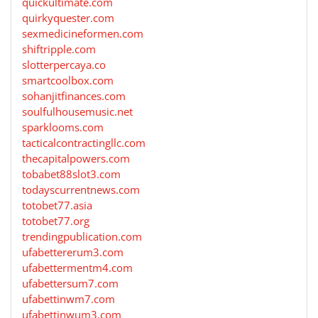
quickultimate.com
quirkyquester.com
sexmedicineformen.com
shiftripple.com
slotterpercaya.co
smartcoolbox.com
sohanjitfinances.com
soulfulhousemusic.net
sparklooms.com
tacticalcontractingllc.com
thecapitalpowers.com
tobabet88slot3.com
todayscurrentnews.com
totobet77.asia
totobet77.org
trendingpublication.com
ufabettererum3.com
ufabettermentm4.com
ufabettersum7.com
ufabettinwm7.com
ufabettinwum3.com