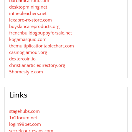
barbaracarlotti.com
desktopmining.net
inthebleachers.net
lexapro-rx-store.com
buyskincareproducts.org
frenchbulldogpuppyforsale.net
kogamasquid.com
themultiplicationtablechart.com
casinoglamour.org
dextercoin.io
christianarticledirectory.org
5homestyle.com
Links
stagehubs.com
1x2forum.net
login99bet.com
secretcourtesans.com