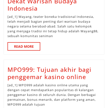
Dekat Warisan Budaya
Menjelajahi
Indonesia
Kekayaan
[ad_1] Wayang, teater boneka tradisional Indonesia,
Tradisi
telah menjadi bagian penting dari warisan budaya
negara selama berabad-abad. Salah satu kelompok
Wayang88:
yang menjaga tradisi ini tetap hidup adalah Wayang88,
Melihat
sebuah komunitas seniman
Lebih
READ
READ MORE
Dekat
MORE
Warisan
Budaya
MPO999: Tujuan akhir bagi
Indonesia
MPO99
penggemar kasino online
Tujuan
[ad_1] MPO999 adalah kasino online utama yang
akhir
dengan cepat mendapatkan popularitas di kalangan
penggemar kasino di seluruh dunia. Dengan berbagai
bagi
permainan, bonus menarik, dan platform yang aman,
pengg
MPO999 adalah tujuan