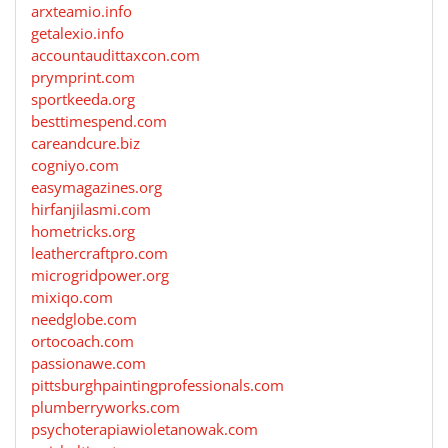
arxteamio.info
getalexio.info
accountaudittaxcon.com
prymprint.com
sportkeeda.org
besttimespend.com
careandcure.biz
cogniyo.com
easymagazines.org
hirfanjilasmi.com
hometricks.org
leathercraftpro.com
microgridpower.org
mixiqo.com
needglobe.com
ortocoach.com
passionawe.com
pittsburghpaintingprofessionals.com
plumberryworks.com
psychoterapiawioletanowak.com