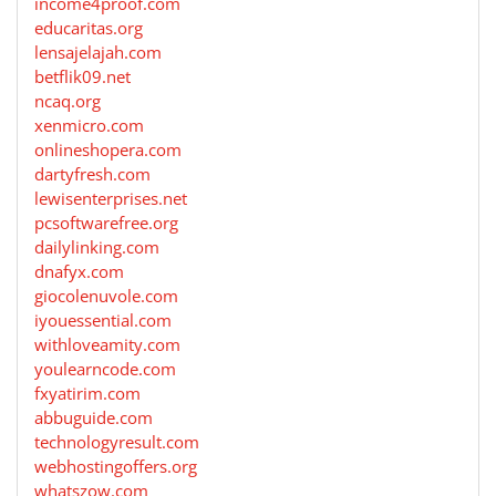
income4proof.com
educaritas.org
lensajelajah.com
betflik09.net
ncaq.org
xenmicro.com
onlineshopera.com
dartyfresh.com
lewisenterprises.net
pcsoftwarefree.org
dailylinking.com
dnafyx.com
giocolenuvole.com
iyouessential.com
withloveamity.com
youlearncode.com
fxyatirim.com
abbuguide.com
technologyresult.com
webhostingoffers.org
whatszow.com