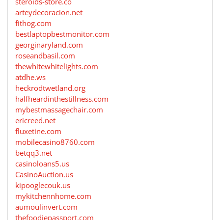
steroids-store.co
arteydecoracion.net
fithog.com
bestlaptopbestmonitor.com
georginaryland.com
roseandbasil.com
thewhitewhitelights.com
atdhe.ws
heckrodtwetland.org
halfheardinthestillness.com
mybestmassagechair.com
ericreed.net
fluxetine.com
mobilecasino8760.com
betqq3.net
casinoloans5.us
CasinoAuction.us
kipooglecouk.us
mykitchennhome.com
aumoulinvert.com
thefoodiepassport.com