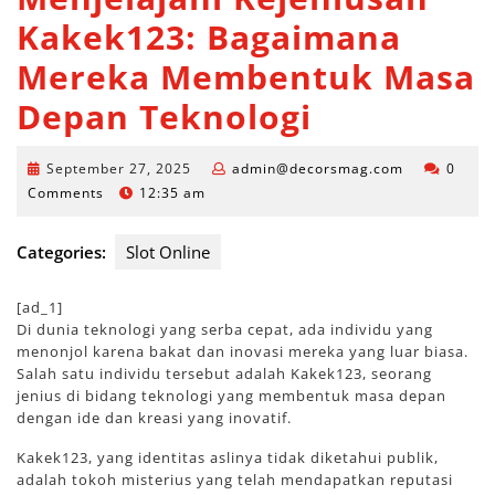
Kakek123: Bagaimana
Mereka Membentuk Masa
Depan Teknologi
September
admin@deco
September 27, 2025
admin@decorsmag.com
0
27,
Comments
12:35 am
2025
Categories:
Slot Online
[ad_1]
Di dunia teknologi yang serba cepat, ada individu yang
menonjol karena bakat dan inovasi mereka yang luar biasa.
Salah satu individu tersebut adalah Kakek123, seorang
jenius di bidang teknologi yang membentuk masa depan
dengan ide dan kreasi yang inovatif.
Kakek123, yang identitas aslinya tidak diketahui publik,
adalah tokoh misterius yang telah mendapatkan reputasi