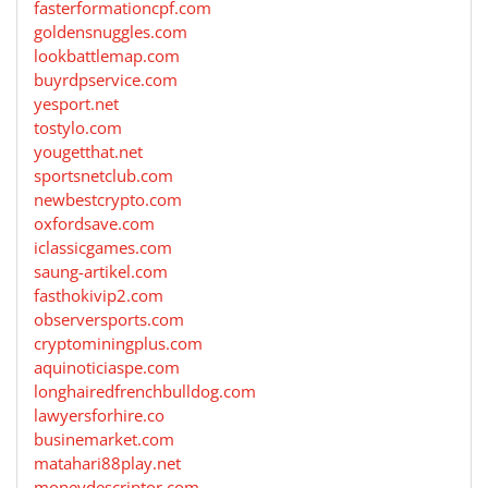
fasterformationcpf.com
goldensnuggles.com
lookbattlemap.com
buyrdpservice.com
yesport.net
tostylo.com
yougetthat.net
sportsnetclub.com
newbestcrypto.com
oxfordsave.com
iclassicgames.com
saung-artikel.com
fasthokivip2.com
observersports.com
cryptominingplus.com
aquinoticiaspe.com
longhairedfrenchbulldog.com
lawyersforhire.co
businemarket.com
matahari88play.net
moneydescriptor.com