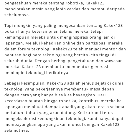
pengetahuan mereka tentang robotika, Kakek123
menciptakan mesin yang lebih cerdas dan mampu daripada
sebelumnya.
Tapi mungkin yang paling mengesankan tentang Kakek123
bukan hanya keterampilan teknis mereka, tetapi
kemampuan mereka untuk menginspirasi orang lain di
lapangan. Melalui kehadiran online dan partisipasi mereka
dalam forum teknologi, Kakek123 telah menjadi mentor dan
panutan bagi para teknologi yang bercita -cita tinggi di
seluruh dunia. Dengan berbagi pengetahuan dan wawasan
mereka, Kakek123 membantu membentuk generasi
pemimpin teknologi berikutnya.
Sebagai kesimpulan, Kakek123 adalah jenius sejati di dunia
teknologi yang pekerjaannya membentuk masa depan
dengan cara yang hanya bisa kita bayangkan. Dari
kecerdasan buatan hingga robotika, kontribusi mereka ke
lapangan membuat dampak abadi yang akan terasa selama
bertahun -tahun yang akan datang. Ketika kami terus
mengeksplorasi kemungkinan teknologi, kami hanya dapat
membayangkan apa yang akan muncul dengan Kakek123
selanjutnya.