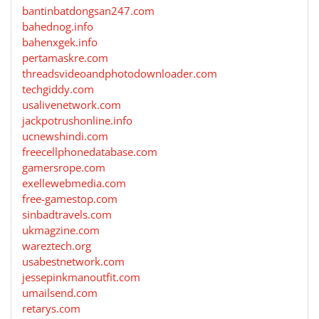
bantinbatdongsan247.com
bahednog.info
bahenxgek.info
pertamaskre.com
threadsvideoandphotodownloader.com
techgiddy.com
usalivenetwork.com
jackpotrushonline.info
ucnewshindi.com
freecellphonedatabase.com
gamersrope.com
exellewebmedia.com
free-gamestop.com
sinbadtravels.com
ukmagzine.com
wareztech.org
usabestnetwork.com
jessepinkmanoutfit.com
umailsend.com
retarys.com