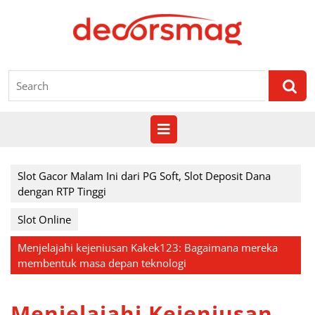
Skip
to
content
Search
for:
Open
Button
Slot Gacor Malam Ini dari PG Soft, Slot Deposit Dana
dengan RTP Tinggi
Slot Online
Menjelajahi kejeniusan Kakek123: Bagaimana mereka
membentuk masa depan teknologi
Menjelajahi Kejeniusan