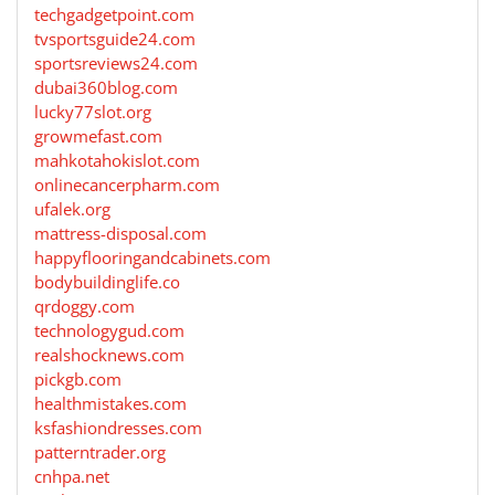
techgadgetpoint.com
tvsportsguide24.com
sportsreviews24.com
dubai360blog.com
lucky77slot.org
growmefast.com
mahkotahokislot.com
onlinecancerpharm.com
ufalek.org
mattress-disposal.com
happyflooringandcabinets.com
bodybuildinglife.co
qrdoggy.com
technologygud.com
realshocknews.com
pickgb.com
healthmistakes.com
ksfashiondresses.com
patterntrader.org
cnhpa.net