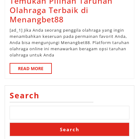
Temukan Pilihan Taruhan
Olahraga Terbaik di
Temukan
Menangbet88
Pilihan
[ad_1] Jika Anda seorang penggila olahraga yang ingin
Taruhan
menambahkan keseruan pada permainan favorit Anda,
Anda bisa mengunjungi Menangbet88. Platform taruhan
Olahraga
olahraga online ini menawarkan beragam opsi taruhan
Terbaik
olahraga untuk Anda
di
READ
READ MORE
Menangbet88
MORE
Search
Search