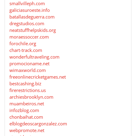
smallvilleph.com
galiciasuroeste.info
batallasdeguerra.com
dregstudios.com
neatstuffhelpskids.org
moraessoccer.com
forochile.org
chart-track.com
wonderfultraveling.com
promocioname.net
wimaxworld.com
freeonlinecricketgames.net
bestcashing.biz
firerestrictions.us
archiesbrooklyn.com
muambeiros.net
infozblog.com
chonbaihat.com
elblogdeoscargonzalez.com
webpromote.net