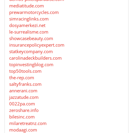
mediatitude.com
prewarmotorcycles.com
simracinglinks.com
dosyamerkezi.net
le-surrealisme.com
showcasebeauty.com
insurancepolicyexpert.com
statkeycompany.com
carolinadeckbuilders.com
topinvestingblog.com
top50tools.com
the-rep.com
saltyfranks.com
annerani.com
jazzatude.com
0022pa.com
zeroshare.info
bilesinc.com
milaretreatnz.com
modaagi.com