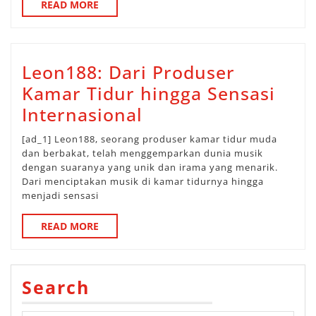
READ
READ MORE
MORE
Leon188: Dari Produser
Kamar Tidur hingga Sensasi
Leon188:
Internasional
Dari
[ad_1] Leon188, seorang produser kamar tidur muda
Produser
dan berbakat, telah menggemparkan dunia musik
dengan suaranya yang unik dan irama yang menarik.
Kamar
Dari menciptakan musik di kamar tidurnya hingga
Tidur
menjadi sensasi
hingga
READ
READ MORE
Sensasi
MORE
Internasional
Search