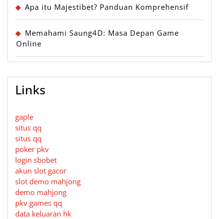
Apa itu Majestibet? Panduan Komprehensif
Memahami Saung4D: Masa Depan Game
Online
Links
gaple
situs qq
situs qq
poker pkv
login sbobet
akun slot gacor
slot demo mahjong
demo mahjong
pkv games qq
data keluaran hk