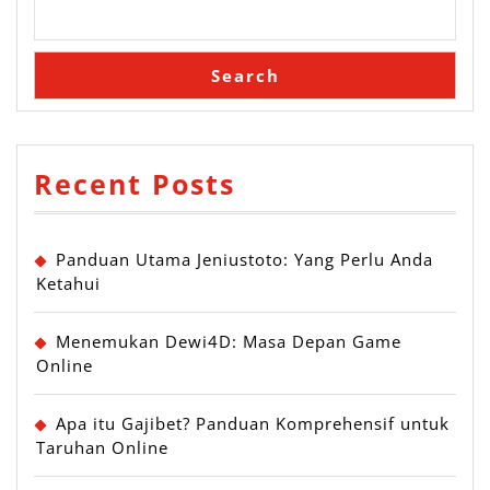
Search
Recent Posts
Panduan Utama Jeniustoto: Yang Perlu Anda
Ketahui
Menemukan Dewi4D: Masa Depan Game
Online
Apa itu Gajibet? Panduan Komprehensif untuk
Taruhan Online