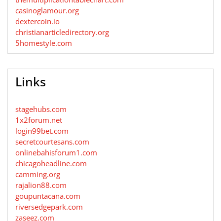
casinoglamour.org
dextercoin.io
christianarticledirectory.org
5homestyle.com
Links
stagehubs.com
1x2forum.net
login99bet.com
secretcourtesans.com
onlinebahisforum1.com
chicagoheadline.com
camming.org
rajalion88.com
goupuntacana.com
riversedgepark.com
zaseez.com