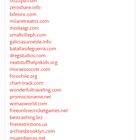
0022pa.com
zeroshare.info
bilesinc.com
milaretreatnz.com
modaagi.com
smallvilleph.com
galiciasuroeste.info
batallasdeguerra.com
dregstudios.com
neatstuffhelpskids.org
moraessoccer.com
forochile.org
chart-track.com
wonderfultraveling.com
promocioname.net
wimaxworld.com
freeonlinecricketgames.net
bestcashing.biz
firerestrictions.us
archiesbrooklyn.com
muambeiros.net