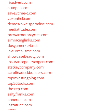
fixadvert.com
autopluz.co
save3time-c.com
vexonhcf.com
demos-pixelsparadise.com
mediatitude.com
prewarmotorcycles.com
simracinglinks.com
dosyamerkezi.net
le-surrealisme.com
showcasebeauty.com
insurancepolicyexpert.com
statkeycompany.com
carolinadeckbuilders.com
topinvestingblog.com
top50tools.com
the-rep.com
saltyfranks.com
annerani.com
jazzatude.com