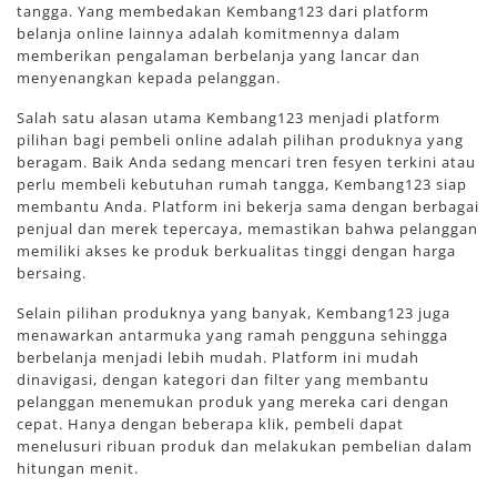
tangga. Yang membedakan Kembang123 dari platform
belanja online lainnya adalah komitmennya dalam
memberikan pengalaman berbelanja yang lancar dan
menyenangkan kepada pelanggan.
Salah satu alasan utama Kembang123 menjadi platform
pilihan bagi pembeli online adalah pilihan produknya yang
beragam. Baik Anda sedang mencari tren fesyen terkini atau
perlu membeli kebutuhan rumah tangga, Kembang123 siap
membantu Anda. Platform ini bekerja sama dengan berbagai
penjual dan merek tepercaya, memastikan bahwa pelanggan
memiliki akses ke produk berkualitas tinggi dengan harga
bersaing.
Selain pilihan produknya yang banyak, Kembang123 juga
menawarkan antarmuka yang ramah pengguna sehingga
berbelanja menjadi lebih mudah. Platform ini mudah
dinavigasi, dengan kategori dan filter yang membantu
pelanggan menemukan produk yang mereka cari dengan
cepat. Hanya dengan beberapa klik, pembeli dapat
menelusuri ribuan produk dan melakukan pembelian dalam
hitungan menit.