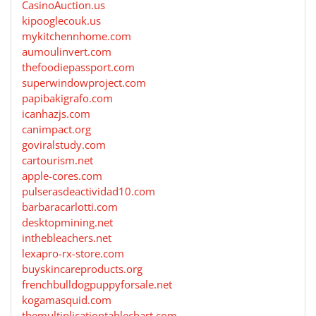
CasinoAuction.us
kipooglecouk.us
mykitchennhome.com
aumoulinvert.com
thefoodiepassport.com
superwindowproject.com
papibakigrafo.com
icanhazjs.com
canimpact.org
goviralstudy.com
cartourism.net
apple-cores.com
pulserasdeactividad10.com
barbaracarlotti.com
desktopmining.net
inthebleachers.net
lexapro-rx-store.com
buyskincareproducts.org
frenchbulldogpuppyforsale.net
kogamasquid.com
themultiplicationtablechart.com