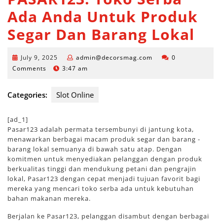
Ada Anda Untuk Produk
Segar Dan Barang Lokal
July
admin@decorsmag.c
July 9, 2025
admin@decorsmag.com
0
9,
Comments
3:47 am
2025
Categories:
Slot Online
[ad_1]
Pasar123 adalah permata tersembunyi di jantung kota,
menawarkan berbagai macam produk segar dan barang -
barang lokal semuanya di bawah satu atap. Dengan
komitmen untuk menyediakan pelanggan dengan produk
berkualitas tinggi dan mendukung petani dan pengrajin
lokal, Pasar123 dengan cepat menjadi tujuan favorit bagi
mereka yang mencari toko serba ada untuk kebutuhan
bahan makanan mereka.
Berjalan ke Pasar123, pelanggan disambut dengan berbagai