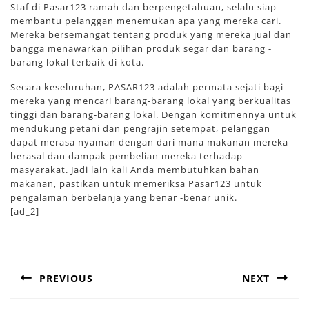
Staf di Pasar123 ramah dan berpengetahuan, selalu siap
membantu pelanggan menemukan apa yang mereka cari.
Mereka bersemangat tentang produk yang mereka jual dan
bangga menawarkan pilihan produk segar dan barang -
barang lokal terbaik di kota.
Secara keseluruhan, PASAR123 adalah permata sejati bagi
mereka yang mencari barang-barang lokal yang berkualitas
tinggi dan barang-barang lokal. Dengan komitmennya untuk
mendukung petani dan pengrajin setempat, pelanggan
dapat merasa nyaman dengan dari mana makanan mereka
berasal dan dampak pembelian mereka terhadap
masyarakat. Jadi lain kali Anda membutuhkan bahan
makanan, pastikan untuk memeriksa Pasar123 untuk
pengalaman berbelanja yang benar -benar unik.
[ad_2]
Post
navigation
PREVIOUS
NEXT