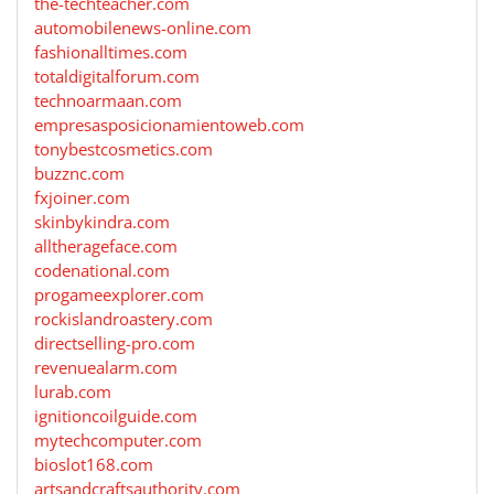
the-techteacher.com
automobilenews-online.com
fashionalltimes.com
totaldigitalforum.com
technoarmaan.com
empresasposicionamientoweb.com
tonybestcosmetics.com
buzznc.com
fxjoiner.com
skinbykindra.com
alltherageface.com
codenational.com
progameexplorer.com
rockislandroastery.com
directselling-pro.com
revenuealarm.com
lurab.com
ignitioncoilguide.com
mytechcomputer.com
bioslot168.com
artsandcraftsauthority.com