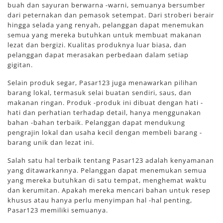
buah dan sayuran berwarna -warni, semuanya bersumber
dari peternakan dan pemasok setempat. Dari stroberi berair
hingga selada yang renyah, pelanggan dapat menemukan
semua yang mereka butuhkan untuk membuat makanan
lezat dan bergizi. Kualitas produknya luar biasa, dan
pelanggan dapat merasakan perbedaan dalam setiap
gigitan.
Selain produk segar, Pasar123 juga menawarkan pilihan
barang lokal, termasuk selai buatan sendiri, saus, dan
makanan ringan. Produk -produk ini dibuat dengan hati -
hati dan perhatian terhadap detail, hanya menggunakan
bahan -bahan terbaik. Pelanggan dapat mendukung
pengrajin lokal dan usaha kecil dengan membeli barang -
barang unik dan lezat ini.
Salah satu hal terbaik tentang Pasar123 adalah kenyamanan
yang ditawarkannya. Pelanggan dapat menemukan semua
yang mereka butuhkan di satu tempat, menghemat waktu
dan kerumitan. Apakah mereka mencari bahan untuk resep
khusus atau hanya perlu menyimpan hal -hal penting,
Pasar123 memiliki semuanya.