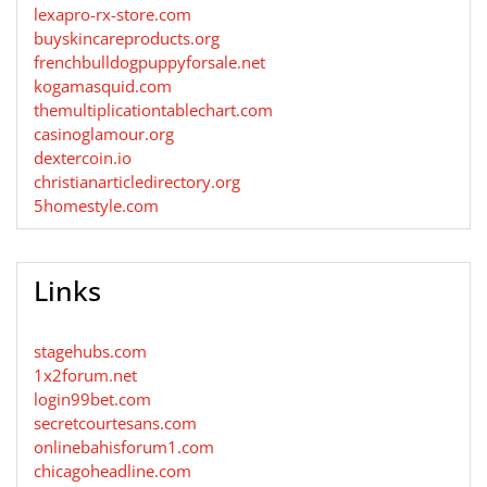
lexapro-rx-store.com
buyskincareproducts.org
frenchbulldogpuppyforsale.net
kogamasquid.com
themultiplicationtablechart.com
casinoglamour.org
dextercoin.io
christianarticledirectory.org
5homestyle.com
Links
stagehubs.com
1x2forum.net
login99bet.com
secretcourtesans.com
onlinebahisforum1.com
chicagoheadline.com