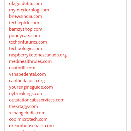
ufagold666.com
myinteriorblog.com
bnewsindia.com
techiepick.com
bamzyshop.com
pondycars.com
techonfutures.com
techoologic.com
raspberryketonescanada.org
medihealthrules.com
usathrill.com
vshapedental.com
canfandalucia.org
yourengineguide.com
nybreakings.com
outstationcabsservices.com
thekrtagy.com
xchangeindia.com
coolmicrotech.com
dreamhousehack.com