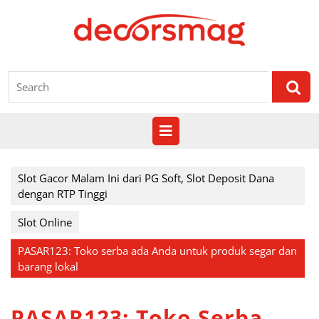
Skip
to
content
Search
for:
Open
Button
Slot Gacor Malam Ini dari PG Soft, Slot Deposit Dana
dengan RTP Tinggi
Slot Online
PASAR123: Toko serba ada Anda untuk produk segar dan
barang lokal
PASAR123: Toko Serba