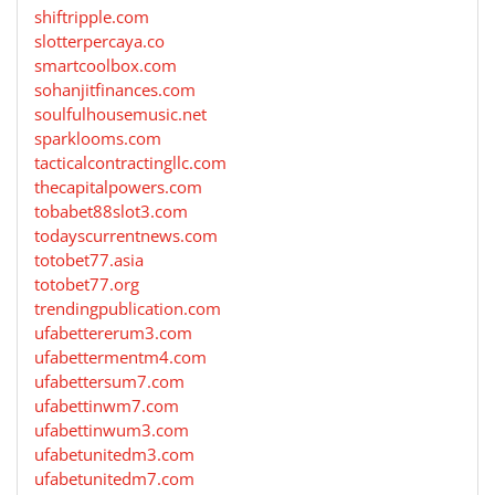
shiftripple.com
slotterpercaya.co
smartcoolbox.com
sohanjitfinances.com
soulfulhousemusic.net
sparklooms.com
tacticalcontractingllc.com
thecapitalpowers.com
tobabet88slot3.com
todayscurrentnews.com
totobet77.asia
totobet77.org
trendingpublication.com
ufabettererum3.com
ufabettermentm4.com
ufabettersum7.com
ufabettinwm7.com
ufabettinwum3.com
ufabetunitedm3.com
ufabetunitedm7.com