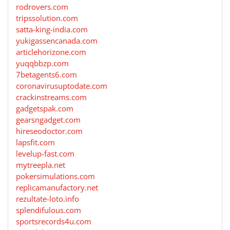
rodrovers.com
tripssolution.com
satta-king-india.com
yukigassencanada.com
articlehorizone.com
yuqqbbzp.com
7betagents6.com
coronavirusuptodate.com
crackinstreams.com
gadgetspak.com
gearsngadget.com
hireseodoctor.com
lapsfit.com
levelup-fast.com
mytreepla.net
pokersimulations.com
replicamanufactory.net
rezultate-loto.info
splendifulous.com
sportsrecords4u.com