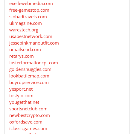
exellewebmedia.com
free-gamestop.com
sinbadtravels.com
ukmagzine.com
wareztech.org
usabestnetwork.com
jessepinkmanoutfit.com
umailsend.com
retarys.com
fasterformationcpf.com
goldensnuggles.com
lookbattlemap.com
buyrdpservice.com
yesport.net
tostylo.com
yougetthat.net
sportsnetclub.com
newbestcrypto.com
oxfordsave.com
iclassicgames.com