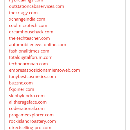
outstationcabsservices.com
thekrtagy.com
xchangeindia.com
coolmicrotech.com
dreamhousehack.com
the-techteacher.com
automobilenews-online.com
fashionalltimes.com
totaldigitalforum.com
technoarmaan.com
empresasposicionamientoweb.com
tonybestcosmetics.com
buzznc.com
fxjoiner.com
skinbykindra.com
alltherageface.com
codenational.com
progameexplorer.com
rockislandroastery.com
directselling-pro.com