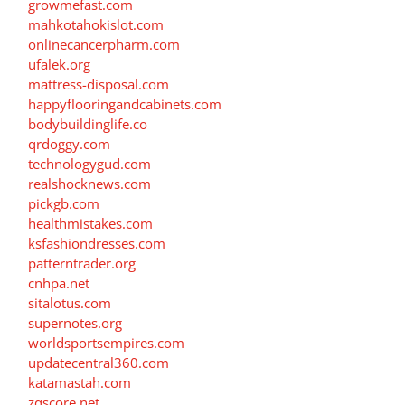
growmefast.com
mahkotahokislot.com
onlinecancerpharm.com
ufalek.org
mattress-disposal.com
happyflooringandcabinets.com
bodybuildinglife.co
qrdoggy.com
technologygud.com
realshocknews.com
pickgb.com
healthmistakes.com
ksfashiondresses.com
patterntrader.org
cnhpa.net
sitalotus.com
supernotes.org
worldsportsempires.com
updatecentral360.com
katamastah.com
zqscore.net