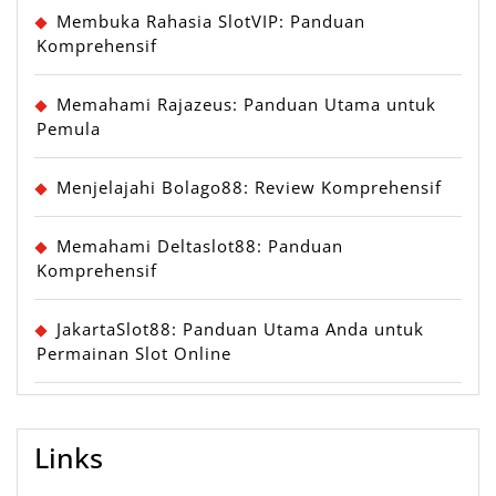
Membuka Rahasia SlotVIP: Panduan
Komprehensif
Memahami Rajazeus: Panduan Utama untuk
Pemula
Menjelajahi Bolago88: Review Komprehensif
Memahami Deltaslot88: Panduan
Komprehensif
JakartaSlot88: Panduan Utama Anda untuk
Permainan Slot Online
Links