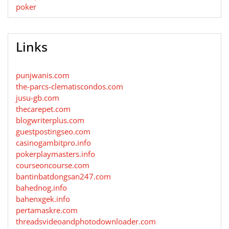
poker
Links
punjwanis.com
the-parcs-clematiscondos.com
jusu-gb.com
thecarepet.com
blogwriterplus.com
guestpostingseo.com
casinogambitpro.info
pokerplaymasters.info
courseoncourse.com
bantinbatdongsan247.com
bahednog.info
bahenxgek.info
pertamaskre.com
threadsvideoandphotodownloader.com