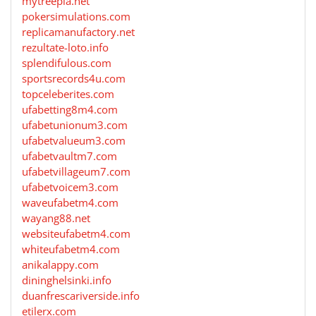
mytreepla.net
pokersimulations.com
replicamanufactory.net
rezultate-loto.info
splendifulous.com
sportsrecords4u.com
topceleberites.com
ufabetting8m4.com
ufabetunionum3.com
ufabetvalueum3.com
ufabetvaultm7.com
ufabetvillageum7.com
ufabetvoicem3.com
waveufabetm4.com
wayang88.net
websiteufabetm4.com
whiteufabetm4.com
anikalappy.com
dininghelsinki.info
duanfrescariverside.info
etilerx.com