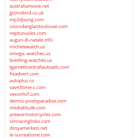
australiamovie.net
gizmobird.co.uk
mp3djsong.com
coursdanglaistoulouse.com
neptunuslex.com
auguri-di-natale.info
michelewatch.us
omega--watches.us
breitling-watches.us
tgarnettcentrallautoads.com
fixadvert.com
autopluz.co
save3time-c.com
vexonhcf.com
demos-pixelsparadise.com
mediatitude.com
prewarmotorcycles.com
simracinglinks.com
dosyamerkezi.net
le-surrealisme.com