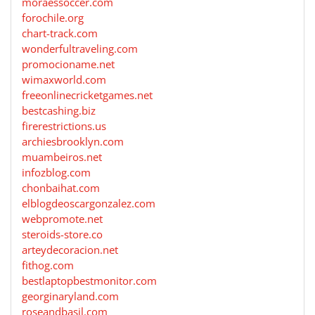
moraessoccer.com
forochile.org
chart-track.com
wonderfultraveling.com
promocioname.net
wimaxworld.com
freeonlinecricketgames.net
bestcashing.biz
firerestrictions.us
archiesbrooklyn.com
muambeiros.net
infozblog.com
chonbaihat.com
elblogdeoscargonzalez.com
webpromote.net
steroids-store.co
arteydecoracion.net
fithog.com
bestlaptopbestmonitor.com
georginaryland.com
roseandbasil.com