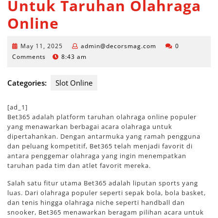
Untuk Taruhan Olahraga
Online
May
admin@decorsmag
May 11, 2025
admin@decorsmag.com
0
11,
Comments
8:43 am
2025
Categories:
Slot Online
[ad_1]
Bet365 adalah platform taruhan olahraga online populer
yang menawarkan berbagai acara olahraga untuk
dipertahankan. Dengan antarmuka yang ramah pengguna
dan peluang kompetitif, Bet365 telah menjadi favorit di
antara penggemar olahraga yang ingin menempatkan
taruhan pada tim dan atlet favorit mereka.
Salah satu fitur utama Bet365 adalah liputan sports yang
luas. Dari olahraga populer seperti sepak bola, bola basket,
dan tenis hingga olahraga niche seperti handball dan
snooker, Bet365 menawarkan beragam pilihan acara untuk