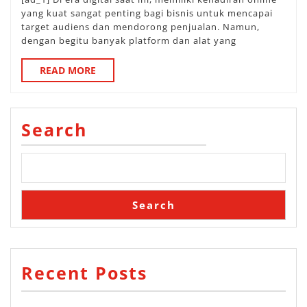
online
yang kuat sangat penting bagi bisnis untuk mencapai
target audiens dan mendorong penjualan. Namun,
Anda
dengan begitu banyak platform dan alat yang
dengan
READ
READ MORE
Kontes123:
MORE
Walkthrough
langkah
Search
demi
langkah
Search
Recent Posts