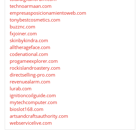
technoarmaan.com
empresasposicionamientoweb.com
tonybestcosmetics.com
buzznc.com
fxjoiner.com
skinbykindra.com
alltherageface.com
codenational.com
progameexplorer.com
rockislandroastery.com
directselling-pro.com
revenuealarm.com
lurab.com
ignitioncoilguide.com
mytechcomputer.com
bioslot168.com
artsandcraftsauthority.com
webservicelive.com