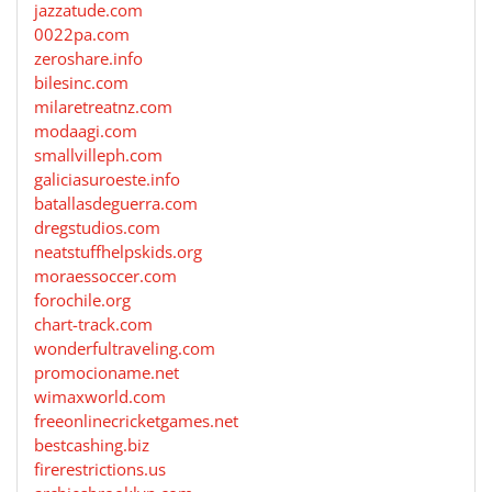
jazzatude.com
0022pa.com
zeroshare.info
bilesinc.com
milaretreatnz.com
modaagi.com
smallvilleph.com
galiciasuroeste.info
batallasdeguerra.com
dregstudios.com
neatstuffhelpskids.org
moraessoccer.com
forochile.org
chart-track.com
wonderfultraveling.com
promocioname.net
wimaxworld.com
freeonlinecricketgames.net
bestcashing.biz
firerestrictions.us