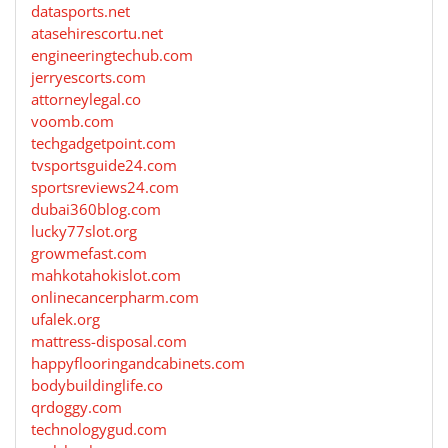
datasports.net
atasehirescortu.net
engineeringtechub.com
jerryescorts.com
attorneylegal.co
voomb.com
techgadgetpoint.com
tvsportsguide24.com
sportsreviews24.com
dubai360blog.com
lucky77slot.org
growmefast.com
mahkotahokislot.com
onlinecancerpharm.com
ufalek.org
mattress-disposal.com
happyflooringandcabinets.com
bodybuildinglife.co
qrdoggy.com
technologygud.com