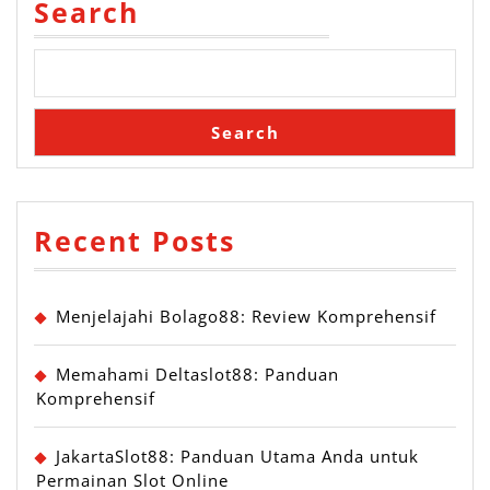
Anda
Search
Search
Recent Posts
Menjelajahi Bolago88: Review Komprehensif
Memahami Deltaslot88: Panduan
Komprehensif
JakartaSlot88: Panduan Utama Anda untuk
Permainan Slot Online