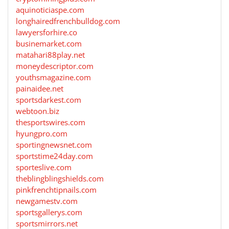
aquinoticiaspe.com
longhairedfrenchbulldog.com
lawyersforhire.co
businemarket.com
matahari88play.net
moneydescriptor.com
youthsmagazine.com
painaidee.net
sportsdarkest.com
webtoon.biz
thesportswires.com
hyungpro.com
sportingnewsnet.com
sportstime24day.com
sporteslive.com
theblingblingshields.com
pinkfrenchtipnails.com
newgamestv.com
sportsgallerys.com
sportsmirrors.net