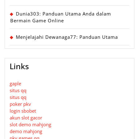
Dunia303: Panduan Utama Anda dalam
Bermain Game Online
Menjelajahi Dewanaga77: Panduan Utama
Links
gaple
situs qq
situs qq
poker pkv
login sbobet
akun slot gacor
slot demo mahjong
demo mahjong
pkv games qq