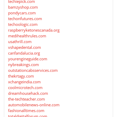
techiepick.com
bamzyshop.com
pondycars.com
techonfutures.com
techoologic.com
raspberryketonescanada.org
medihealthrules.com
usathrill.com
vshapedental.com
canfandalucia.org
yourengineguide.com
nybreakings.com
outstationcabsservices.com
thekrtagy.com
xchangeindia.com
coolmicrotech.com
dreamhousehack.com
the-techteacher.com
automobilenews-online.com
fashionalltimes.com
totaldigitalforum.com