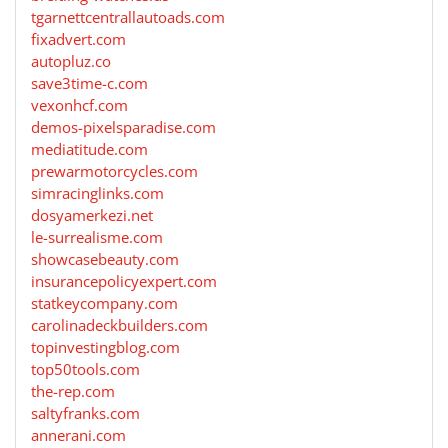
tgarnettcentrallautoads.com
fixadvert.com
autopluz.co
save3time-c.com
vexonhcf.com
demos-pixelsparadise.com
mediatitude.com
prewarmotorcycles.com
simracinglinks.com
dosyamerkezi.net
le-surrealisme.com
showcasebeauty.com
insurancepolicyexpert.com
statkeycompany.com
carolinadeckbuilders.com
topinvestingblog.com
top50tools.com
the-rep.com
saltyfranks.com
annerani.com