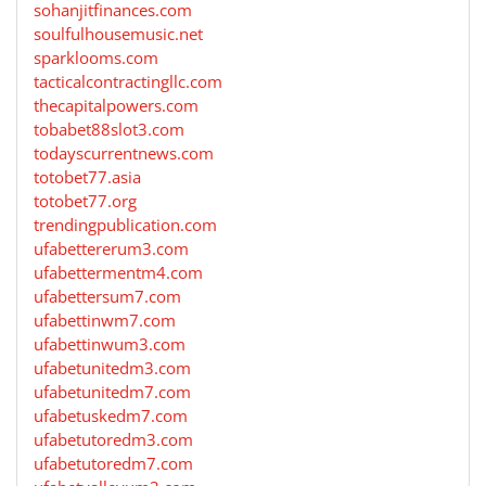
sohanjitfinances.com
soulfulhousemusic.net
sparklooms.com
tacticalcontractingllc.com
thecapitalpowers.com
tobabet88slot3.com
todayscurrentnews.com
totobet77.asia
totobet77.org
trendingpublication.com
ufabettererum3.com
ufabettermentm4.com
ufabettersum7.com
ufabettinwm7.com
ufabettinwum3.com
ufabetunitedm3.com
ufabetunitedm7.com
ufabetuskedm7.com
ufabetutoredm3.com
ufabetutoredm7.com