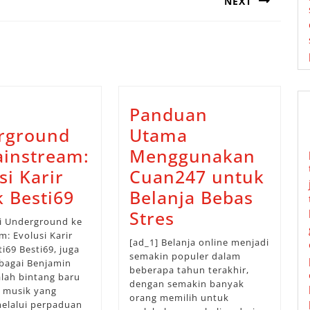
NEXT
Next
post:
Panduan
rground
Utama
ainstream:
Menggunakan
si Karir
Cuan247 untuk
Dari
 Besti69
Belanja Bebas
Underground
Panduan
Stres
ri Underground ke
ke
Utama
: Evolusi Karir
[ad_1] Belanja online menjadi
i69 Besti69, juga
Mainstream:
Menggunakan
semakin populer dalam
ebagai Benjamin
beberapa tahun terakhir,
Evolusi
Cuan247
alah bintang baru
dengan semakin banyak
i musik yang
Karir
untuk
orang memilih untuk
melalui perpaduan