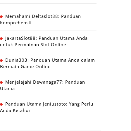
Memahami Deltaslot88: Panduan
Komprehensif
JakartaSlot88: Panduan Utama Anda
untuk Permainan Slot Online
Dunia303: Panduan Utama Anda dalam
Bermain Game Online
Menjelajahi Dewanaga77: Panduan
Utama
Panduan Utama Jeniustoto: Yang Perlu
Anda Ketahui