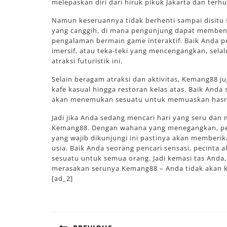
melepaskan diri dari hiruk pikuk Jakarta dan ter
Namun keseruannya tidak berhenti sampai disitu 
yang canggih, di mana pengunjung dapat membena
pengalaman bermain game interaktif. Baik Anda
imersif, atau teka-teki yang mencengangkan, sela
atraksi futuristik ini.
Selain beragam atraksi dan aktivitas, Kemang88 
kafe kasual hingga restoran kelas atas. Baik And
akan menemukan sesuatu untuk memuaskan hasrat 
Jadi jika Anda sedang mencari hari yang seru dan
Kemang88. Dengan wahana yang menegangkan, pe
yang wajib dikunjungi ini pastinya akan memberi
usia. Baik Anda seorang pencari sensasi, pecinta
sesuatu untuk semua orang. Jadi kemasi tas And
merasakan serunya Kemang88 – Anda tidak akan 
[ad_2]
Post
navigation