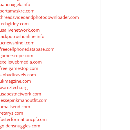
bahenxgek.info
pertamaskre.com
threadsvideoandphotodownloader.com
techgiddy.com
usalivenetwork.com
jackpotrushonline.info
ucnewshindi.com
freecellphonedatabase.com
gamersrope.com
exellewebmedia.com
free-gamestop.com
sinbadtravels.com
ukmagzine.com
wareztech.org
usabestnetwork.com
jessepinkmanoutfit.com
umailsend.com
retarys.com
fasterformationcpf.com
goldensnuggles.com