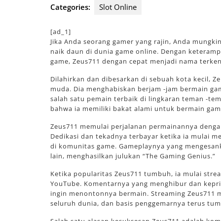
2025
Categories:
Slot Online
[ad_1]
Jika Anda seorang gamer yang rajin, Anda mungk
naik daun di dunia game online. Dengan keteram
game, Zeus711 dengan cepat menjadi nama terken
Dilahirkan dan dibesarkan di sebuah kota kecil,
muda. Dia menghabiskan berjam -jam bermain ga
salah satu pemain terbaik di lingkaran teman -t
bahwa ia memiliki bakat alami untuk bermain game
Zeus711 memulai perjalanan permainannya dengan 
Dedikasi dan tekadnya terbayar ketika ia mulai
di komunitas game. Gameplaynya yang mengesank
lain, menghasilkan julukan “The Gaming Genius.”
Ketika popularitas Zeus711 tumbuh, ia mulai stre
YouTube. Komentarnya yang menghibur dan kepri
ingin menontonnya bermain. Streaming Zeus711 me
seluruh dunia, dan basis penggemarnya terus tum