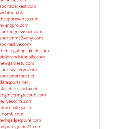
sportsdarkest.com
webtoon.biz
thesportswires.com
hyungpro.com
sportingnewsnet.com
sportstime24day.com
sporteslive.com
theblingblingshields.com
pinkfrenchtipnails.com
newgamestv.com
sportsgallerys.com
sportsmirrors.net
datasports.net
atasehirescortu.net
engineeringtechub.com
jerryescorts.com
attorneylegal.co
voomb.com
techgadgetpoint.com
tvsportsguide24.com