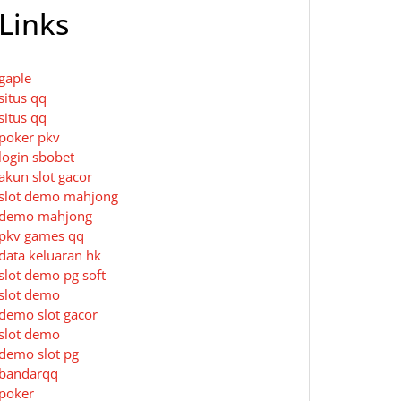
Links
gaple
situs qq
situs qq
poker pkv
login sbobet
akun slot gacor
slot demo mahjong
demo mahjong
pkv games qq
data keluaran hk
slot demo pg soft
slot demo
demo slot gacor
slot demo
demo slot pg
bandarqq
poker