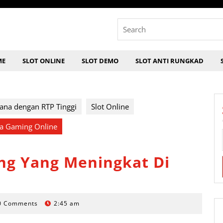
Search
for:
ME
SLOT ONLINE
SLOT DEMO
SLOT ANTI RUNGKAD
Dana dengan RTP Tinggi
Slot Online
ia Gaming Online
ng Yang Meningkat Di
@decorsmag.com
0 Comments
2:45 am