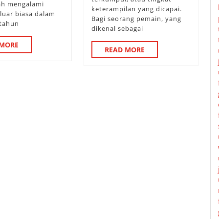
Memperkenalkan
Kesuks
ah mengalami
keterampilan yang dicapai.
luar biasa dalam
Surgagacor
Game
Bagi seorang pemain, yang
tahun
dikenal sebagai
Online
READ
 MORE
READ
READ MORE
MORE
MORE