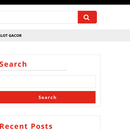
SLOT GACOR
Search
Search
Recent Posts