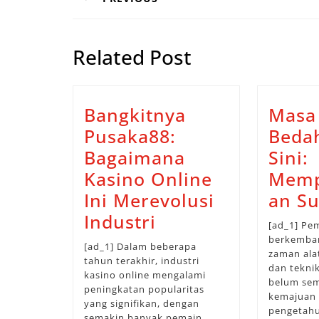
Previous
post:
Related Post
Bangkitnya
Masa
Pusaka88:
Bedah
Bagaimana
Sini:
Kasino Online
Memp
Ini Merevolusi
an Su
Bangkitnya
Industri
[ad_1] Pe
Pusaka88:
berkemban
[ad_1] Dalam beberapa
zaman ala
Bagaimana
tahun terakhir, industri
dan tekni
kasino online mengalami
Kasino
belum se
peningkatan popularitas
kemajuan 
Online
yang signifikan, dengan
pengetahu
semakin banyak pemain