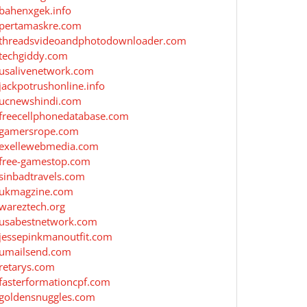
esan
bahenxgek.info
pertamaskre.com
threadsvideoandphotodownloader.com
techgiddy.com
usalivenetwork.com
jackpotrushonline.info
ucnewshindi.com
freecellphonedatabase.com
gamersrope.com
exellewebmedia.com
free-gamestop.com
sinbadtravels.com
ukmagzine.com
wareztech.org
usabestnetwork.com
jessepinkmanoutfit.com
umailsend.com
retarys.com
fasterformationcpf.com
goldensnuggles.com