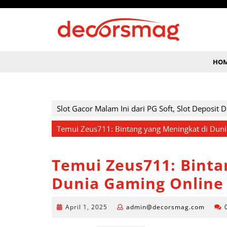
Skip
to
content
HO
Slot Gacor Malam Ini dari PG Soft, Slot Deposit 
Temui Zeus711: Bintang yang Meningkat di Dun
Temui Zeus711: Binta
Dunia Gaming Online
April
admin
April 1, 2025
admin@decorsmag.com
1,