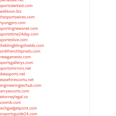
sportsdarkest.com
webtoon.biz
thesportswires.com
hyungpro.com
sportingnewsnet.com
sportstime24day.com
sporteslive.com
theblingblingshields.com
pinkfrenchtipnails.com
newgamestv.com
sportsgallerys.com
sportsmirrors.net
datasports.net
atasehirescortu.net
engineeringtechub.com
jerryescorts.com
attorneylegal.co
voomb.com
techgadgetpoint.com
tvsportsguide24.com