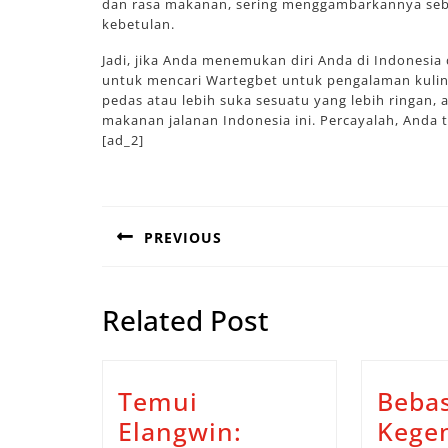
dan rasa makanan, sering menggambarkannya seb
kebetulan.
Jadi, jika Anda menemukan diri Anda di Indonesia
untuk mencari Wartegbet untuk pengalaman kulin
pedas atau lebih suka sesuatu yang lebih ringan
makanan jalanan Indonesia ini. Percayalah, Anda 
[ad_2]
Post
navigation
PREVIOUS
Previous
post:
Related Post
Temui
Beba
Elangwin:
Kege