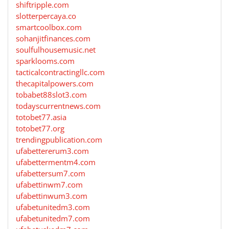
shiftripple.com
slotterpercaya.co
smartcoolbox.com
sohanjitfinances.com
soulfulhousemusic.net
sparklooms.com
tacticalcontractingllc.com
thecapitalpowers.com
tobabet88slot3.com
todayscurrentnews.com
totobet77.asia
totobet77.org
trendingpublication.com
ufabettererum3.com
ufabettermentm4.com
ufabettersum7.com
ufabettinwm7.com
ufabettinwum3.com
ufabetunitedm3.com
ufabetunitedm7.com