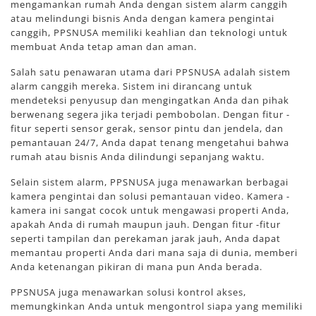
mengamankan rumah Anda dengan sistem alarm canggih
atau melindungi bisnis Anda dengan kamera pengintai
canggih, PPSNUSA memiliki keahlian dan teknologi untuk
membuat Anda tetap aman dan aman.
Salah satu penawaran utama dari PPSNUSA adalah sistem
alarm canggih mereka. Sistem ini dirancang untuk
mendeteksi penyusup dan mengingatkan Anda dan pihak
berwenang segera jika terjadi pembobolan. Dengan fitur -
fitur seperti sensor gerak, sensor pintu dan jendela, dan
pemantauan 24/7, Anda dapat tenang mengetahui bahwa
rumah atau bisnis Anda dilindungi sepanjang waktu.
Selain sistem alarm, PPSNUSA juga menawarkan berbagai
kamera pengintai dan solusi pemantauan video. Kamera -
kamera ini sangat cocok untuk mengawasi properti Anda,
apakah Anda di rumah maupun jauh. Dengan fitur -fitur
seperti tampilan dan perekaman jarak jauh, Anda dapat
memantau properti Anda dari mana saja di dunia, memberi
Anda ketenangan pikiran di mana pun Anda berada.
PPSNUSA juga menawarkan solusi kontrol akses,
memungkinkan Anda untuk mengontrol siapa yang memiliki