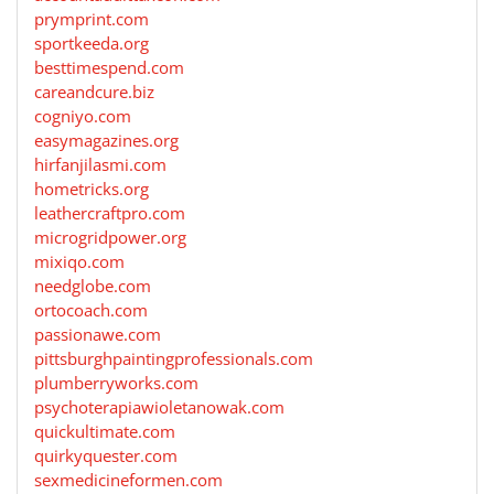
prymprint.com
sportkeeda.org
besttimespend.com
careandcure.biz
cogniyo.com
easymagazines.org
hirfanjilasmi.com
hometricks.org
leathercraftpro.com
microgridpower.org
mixiqo.com
needglobe.com
ortocoach.com
passionawe.com
pittsburghpaintingprofessionals.com
plumberryworks.com
psychoterapiawioletanowak.com
quickultimate.com
quirkyquester.com
sexmedicineformen.com