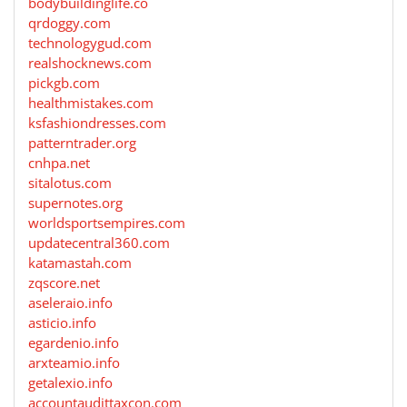
bodybuildinglife.co
qrdoggy.com
technologygud.com
realshocknews.com
pickgb.com
healthmistakes.com
ksfashiondresses.com
patterntrader.org
cnhpa.net
sitalotus.com
supernotes.org
worldsportsempires.com
updatecentral360.com
katamastah.com
zqscore.net
aseleraio.info
asticio.info
egardenio.info
arxteamio.info
getalexio.info
accountaudittaxcon.com