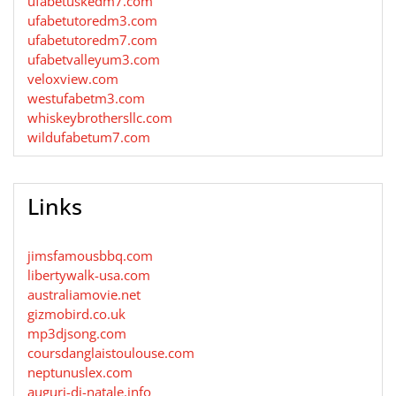
ufabetuskedm7.com
ufabetutoredm3.com
ufabetutoredm7.com
ufabetvalleyum3.com
veloxview.com
westufabetm3.com
whiskeybrothersllc.com
wildufabetum7.com
Links
jimsfamousbbq.com
libertywalk-usa.com
australiamovie.net
gizmobird.co.uk
mp3djsong.com
coursdanglaistoulouse.com
neptunuslex.com
auguri-di-natale.info