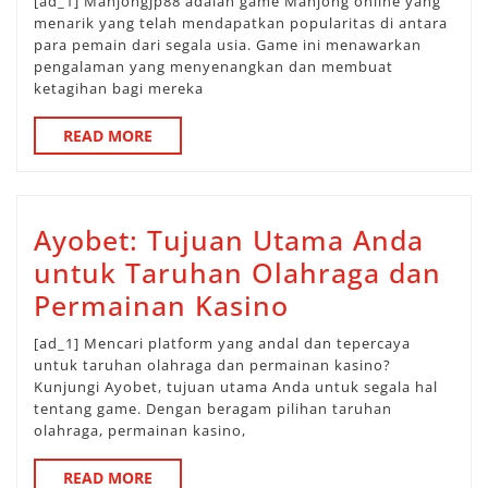
[ad_1] Mahjongjp88 adalah game Mahjong online yang
Mahjon
menarik yang telah mendapatkan popularitas di antara
para pemain dari segala usia. Game ini menawarkan
online
pengalaman yang menyenangkan dan membuat
yang
ketagihan bagi mereka
menyen
READ
READ MORE
dan
MORE
membu
ketagih
Ayobet: Tujuan Utama Anda
untuk Taruhan Olahraga dan
Ayobet:
Permainan Kasino
Tujuan
[ad_1] Mencari platform yang andal dan tepercaya
Utama
untuk taruhan olahraga dan permainan kasino?
Kunjungi Ayobet, tujuan utama Anda untuk segala hal
Anda
tentang game. Dengan beragam pilihan taruhan
untuk
olahraga, permainan kasino,
Taruhan
READ
READ MORE