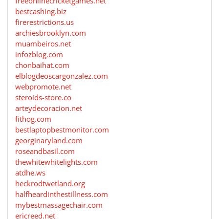
freeonlinecricketgames.net
bestcashing.biz
firerestrictions.us
archiesbrooklyn.com
muambeiros.net
infozblog.com
chonbaihat.com
elblogdeoscargonzalez.com
webpromote.net
steroids-store.co
arteydecoracion.net
fithog.com
bestlaptopbestmonitor.com
georginaryland.com
roseandbasil.com
thewhitewhitelights.com
atdhe.ws
heckrodtwetland.org
halfheardinthestillness.com
mybestmassagechair.com
ericreed.net