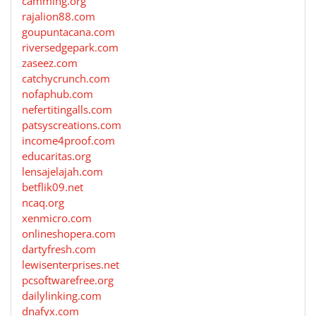
camming.org
rajalion88.com
goupuntacana.com
riversedgepark.com
zaseez.com
catchycrunch.com
nofaphub.com
nefertitingalls.com
patsyscreations.com
income4proof.com
educaritas.org
lensajelajah.com
betflik09.net
ncaq.org
xenmicro.com
onlineshopera.com
dartyfresh.com
lewisenterprises.net
pcsoftwarefree.org
dailylinking.com
dnafyx.com