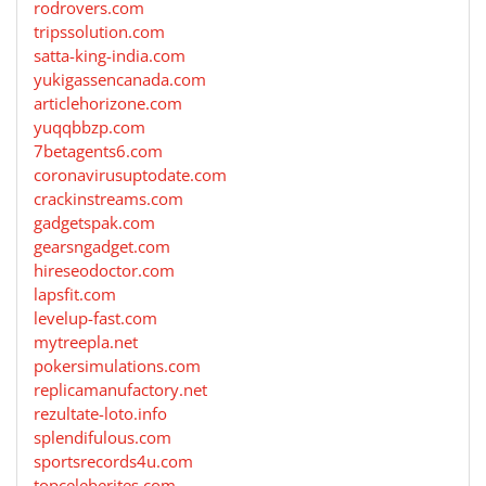
rodrovers.com
tripssolution.com
satta-king-india.com
yukigassencanada.com
articlehorizone.com
yuqqbbzp.com
7betagents6.com
coronavirusuptodate.com
crackinstreams.com
gadgetspak.com
gearsngadget.com
hireseodoctor.com
lapsfit.com
levelup-fast.com
mytreepla.net
pokersimulations.com
replicamanufactory.net
rezultate-loto.info
splendifulous.com
sportsrecords4u.com
topceleberites.com