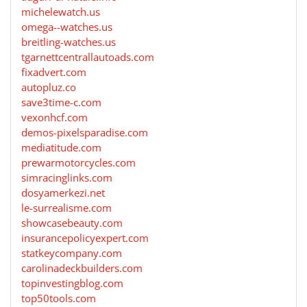
michelewatch.us
omega--watches.us
breitling-watches.us
tgarnettcentrallautoads.com
fixadvert.com
autopluz.co
save3time-c.com
vexonhcf.com
demos-pixelsparadise.com
mediatitude.com
prewarmotorcycles.com
simracinglinks.com
dosyamerkezi.net
le-surrealisme.com
showcasebeauty.com
insurancepolicyexpert.com
statkeycompany.com
carolinadeckbuilders.com
topinvestingblog.com
top50tools.com