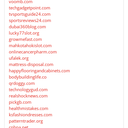
voomb.com
techgadgetpoint.com
tvsportsguide24.com
sportsreviews24.com
dubai360blog.com
lucky77slot.org
growmefast.com
mahkotahokislot.com
onlinecancerpharm.com
ufalek.org
mattress-disposal.com
happyflooringandcabinets.com
bodybuildinglife.co
qrdoggy.com
technologygud.com
realshocknews.com
pickgb.com
healthmistakes.com
ksfashiondresses.com
patterntrader.org
cnhpa.net