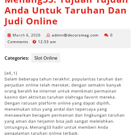
Anda Untuk Taruhan Dan
Judi Online
March
admin@decorsma
March 6, 2026
admin@decorsmag.com
0
6,
Comments
12:33 am
2026
Categories:
Slot Online
[ad_1]
Dalam beberapa tahun terakhir, popularitas taruhan dan
perjudian online telah meroket, dengan semakin banyak
orang beralih ke internet untuk menikmati permainan
kasino dan aktivitas taruhan olahraga favorit mereka.
Dengan ratusan platform online yang dapat dipilih,
menemukan situs yang andal dan tepercaya yang
menawarkan beragam permainan dan lingkungan taruhan
yang aman dan terjamin bisa jadi sangat melelahkan.
Untungnya, Menang33 hadir untuk memberi Anda
pengalaman taruhan online terbaik.