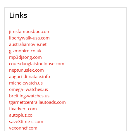
Links
jimsfamousbbq.com
libertywalk-usa.com
australiamovie.net
gizmobird.co.uk
mp3djsong.com
coursdanglaistoulouse.com
neptunuslex.com
auguri-di-natale.info
michelewatch.us
omega--watches.us
breitling-watches.us
tgarnettcentrallautoads.com
fixadvert.com
autopluz.co
save3time-c.com
vexonhcf.com