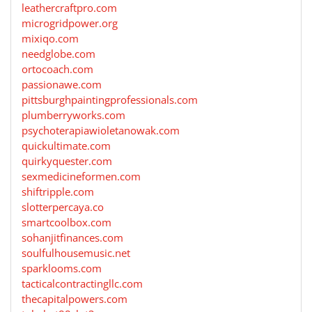
leathercraftpro.com
microgridpower.org
mixiqo.com
needglobe.com
ortocoach.com
passionawe.com
pittsburghpaintingprofessionals.com
plumberryworks.com
psychoterapiawioletanowak.com
quickultimate.com
quirkyquester.com
sexmedicineformen.com
shiftripple.com
slotterpercaya.co
smartcoolbox.com
sohanjitfinances.com
soulfulhousemusic.net
sparklooms.com
tacticalcontractingllc.com
thecapitalpowers.com