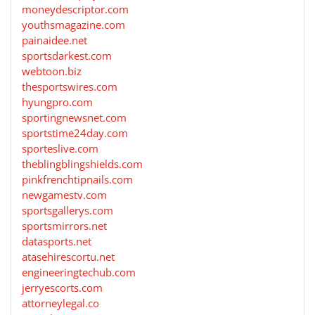
moneydescriptor.com
youthsmagazine.com
painaidee.net
sportsdarkest.com
webtoon.biz
thesportswires.com
hyungpro.com
sportingnewsnet.com
sportstime24day.com
sporteslive.com
theblingblingshields.com
pinkfrenchtipnails.com
newgamestv.com
sportsgallerys.com
sportsmirrors.net
datasports.net
atasehirescortu.net
engineeringtechub.com
jerryescorts.com
attorneylegal.co