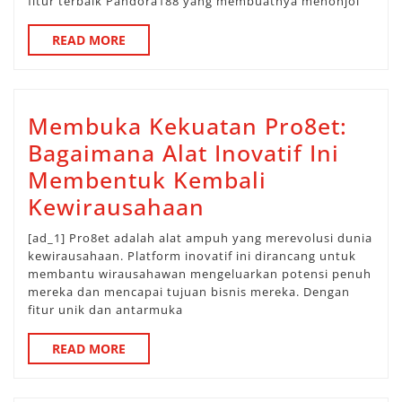
Tinjauan
fitur terbaik Pandora188 yang membuatnya menonjol
Komprehensif
READ
READ MORE
MORE
Membuka Kekuatan Pro8et:
Bagaimana Alat Inovatif Ini
Membentuk Kembali
Membuka
Kewirausahaan
Kekuatan
[ad_1] Pro8et adalah alat ampuh yang merevolusi dunia
Pro8et:
kewirausahaan. Platform inovatif ini dirancang untuk
membantu wirausahawan mengeluarkan potensi penuh
Bagaimana
mereka dan mencapai tujuan bisnis mereka. Dengan
Alat
fitur unik dan antarmuka
Inovatif
READ
READ MORE
Ini
MORE
Membentuk