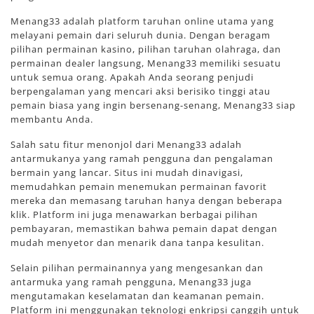
Menang33 adalah platform taruhan online utama yang
melayani pemain dari seluruh dunia. Dengan beragam
pilihan permainan kasino, pilihan taruhan olahraga, dan
permainan dealer langsung, Menang33 memiliki sesuatu
untuk semua orang. Apakah Anda seorang penjudi
berpengalaman yang mencari aksi berisiko tinggi atau
pemain biasa yang ingin bersenang-senang, Menang33 siap
membantu Anda.
Salah satu fitur menonjol dari Menang33 adalah
antarmukanya yang ramah pengguna dan pengalaman
bermain yang lancar. Situs ini mudah dinavigasi,
memudahkan pemain menemukan permainan favorit
mereka dan memasang taruhan hanya dengan beberapa
klik. Platform ini juga menawarkan berbagai pilihan
pembayaran, memastikan bahwa pemain dapat dengan
mudah menyetor dan menarik dana tanpa kesulitan.
Selain pilihan permainannya yang mengesankan dan
antarmuka yang ramah pengguna, Menang33 juga
mengutamakan keselamatan dan keamanan pemain.
Platform ini menggunakan teknologi enkripsi canggih untuk