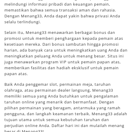
melindungi informasi pribadi dan keuangan pemain,
memastikan bahwa semua transaksi aman dan rahasia.
Dengan Menang33, Anda dapat yakin bahwa privasi Anda
selalu terlindungi.
Selain itu, Menang33 menawarkan berbagai bonus dan
promosi untuk memberi penghargaan kepada pemain atas
kesetiaan mereka. Dari bonus sambutan hingga promosi
harian, ada banyak cara untuk meningkatkan uang Anda dan
meningkatkan peluang Anda untuk menang besar. Situs ini
juga menawarkan program VIP untuk pemain papan atas,
memberikan fasilitas dan hadiah eksklusif untuk pemain
papan atas.
Baik Anda penggemar slot, permainan meja, taruhan
olahraga, atau permainan dealer langsung, Menang33
memiliki semua yang Anda butuhkan untuk pengalaman
taruhan online yang menarik dan bermanfaat. Dengan
pilihan permainan yang beragam, antarmuka yang ramah
pengguna, dan langkah keamanan terbaik, Menang33 adalah
tujuan utama untuk semua kebutuhan taruhan dan
perjudian online Anda. Daftar hari ini dan mulailah menang
besar di Menang33!