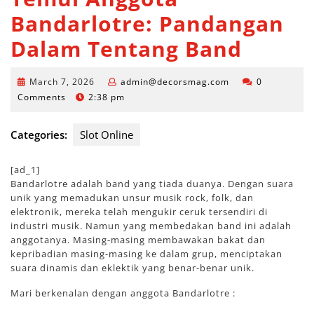
Bandarlotre: Pandangan
Dalam Tentang Band
March
admin@decorsma
March 7, 2026
admin@decorsmag.com
0
7,
Comments
2:38 pm
2026
Categories:
Slot Online
[ad_1]
Bandarlotre adalah band yang tiada duanya. Dengan suara
unik yang memadukan unsur musik rock, folk, dan
elektronik, mereka telah mengukir ceruk tersendiri di
industri musik. Namun yang membedakan band ini adalah
anggotanya. Masing-masing membawakan bakat dan
kepribadian masing-masing ke dalam grup, menciptakan
suara dinamis dan eklektik yang benar-benar unik.
Mari berkenalan dengan anggota Bandarlotre :