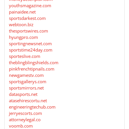
youthsmagazine.com
painaidee.net
sportsdarkest.com
webtoon.biz
thesportswires.com
hyungpro.com
sportingnewsnet.com
sportstime24day.com
sporteslive.com
theblingblingshields.com
pinkfrenchtipnails.com
newgamestv.com
sportsgallerys.com
sportsmirrors.net
datasports.net
atasehirescortu.net
engineeringtechub.com
jerryescorts.com
attorneylegal.co
voomb.com