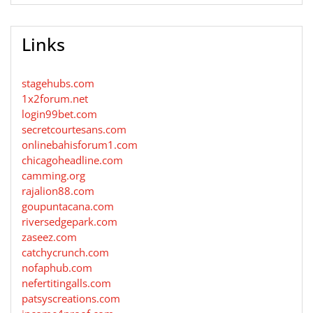
Links
stagehubs.com
1x2forum.net
login99bet.com
secretcourtesans.com
onlinebahisforum1.com
chicagoheadline.com
camming.org
rajalion88.com
goupuntacana.com
riversedgepark.com
zaseez.com
catchycrunch.com
nofaphub.com
nefertitingalls.com
patsyscreations.com