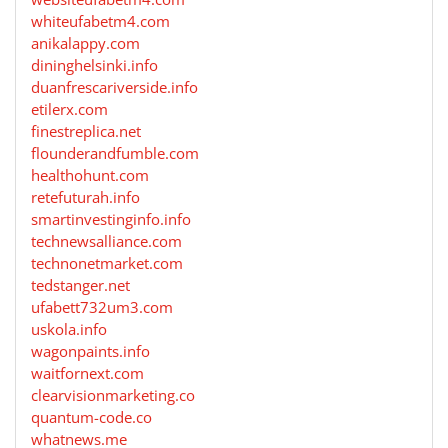
whiteufabetm4.com
anikalappy.com
dininghelsinki.info
duanfrescariverside.info
etilerx.com
finestreplica.net
flounderandfumble.com
healthohunt.com
retefuturah.info
smartinvestinginfo.info
technewsalliance.com
technonetmarket.com
tedstanger.net
ufabett732um3.com
uskola.info
wagonpaints.info
waitfornext.com
clearvisionmarketing.co
quantum-code.co
whatnews.me