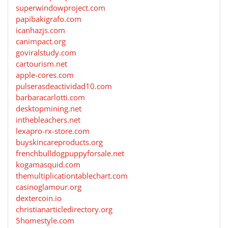
superwindowproject.com
papibakigrafo.com
icanhazjs.com
canimpact.org
goviralstudy.com
cartourism.net
apple-cores.com
pulserasdeactividad10.com
barbaracarlotti.com
desktopmining.net
inthebleachers.net
lexapro-rx-store.com
buyskincareproducts.org
frenchbulldogpuppyforsale.net
kogamasquid.com
themultiplicationtablechart.com
casinoglamour.org
dextercoin.io
christianarticledirectory.org
5homestyle.com