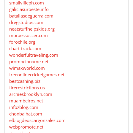
smallvilleph.com
galiciasuroeste.info
batallasdeguerra.com
dregstudios.com
neatstuffhelpskids.org
moraessoccer.com
forochile.org
chart-track.com
wonderfultraveling.com
promocioname.net
wimaxworld.com
freeonlinecricketgames.net
bestcashing.biz
firerestrictions.us
archiesbrooklyn.com
muambeiros.net
infozblog.com
chonbaihat.com
elblogdeoscargonzalez.com
webpromote.net