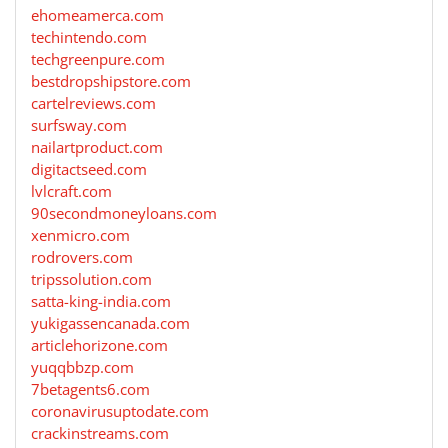
ehomeamerca.com
techintendo.com
techgreenpure.com
bestdropshipstore.com
cartelreviews.com
surfsway.com
nailartproduct.com
digitactseed.com
lvlcraft.com
90secondmoneyloans.com
xenmicro.com
rodrovers.com
tripssolution.com
satta-king-india.com
yukigassencanada.com
articlehorizone.com
yuqqbbzp.com
7betagents6.com
coronavirusuptodate.com
crackinstreams.com