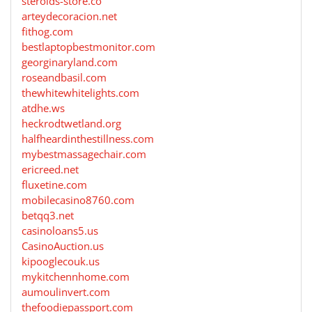
steroids-store.co
arteydecoracion.net
fithog.com
bestlaptopbestmonitor.com
georginaryland.com
roseandbasil.com
thewhitewhitelights.com
atdhe.ws
heckrodtwetland.org
halfheardinthestillness.com
mybestmassagechair.com
ericreed.net
fluxetine.com
mobilecasino8760.com
betqq3.net
casinoloans5.us
CasinoAuction.us
kipooglecouk.us
mykitchennhome.com
aumoulinvert.com
thefoodiepassport.com