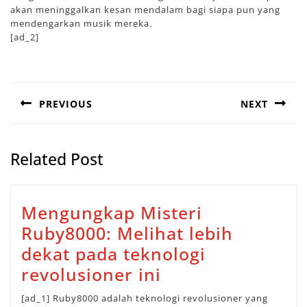
akan meninggalkan kesan mendalam bagi siapa pun yang
mendengarkan musik mereka.
[ad_2]
Post
navigation
PREVIOUS
NEXT
Previous
Next
post:
post:
Related Post
Mengungkap Misteri
Ruby8000: Melihat lebih
dekat pada teknologi
Mengungkap
revolusioner ini
Misteri
[ad_1] Ruby8000 adalah teknologi revolusioner yang