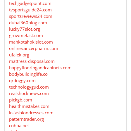
techgadgetpoint.com
tvsportsguide24.com
sportsreviews24.com
dubai360blog.com
lucky77slot.org
growmefast.com
mahkotahokislot.com
onlinecancerpharm.com
ufalek.org
mattress-disposal.com
happyflooringandcabinets.com
bodybuildinglife.co
qrdoggy.com
technologygud.com
realshocknews.com
pickgb.com
healthmistakes.com
ksfashiondresses.com
patterntrader.org
cnhpa.net