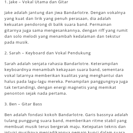
1. Jake – Vokal Utama dan Gitar
Jake adalah jantung dan jiwa Bandarlotre. Dengan vokalnya
yang kuat dan lirik yang penuh perasaan, dia adalah
kekuatan pendorong di balik suara band. Permainan
gitarnya juga sama mengesankannya, dengan riff yang rumit
dan solo melodi yang menambah kedalaman dan tekstur
pada musik.
2. Sarah – Keyboard dan Vokal Pendukung
Sarah adalah senjata rahasia Bandarlotre. Keterampilan
keyboardnya menambah kekayaan suara band, sementara
vokal latarnya memberikan kualitas yang menghantui dan
halus pada lagu-lagu mereka. Penampilan panggungnya juga
tak tertandingi, dengan energi magnetis yang memikat
penonton sejak nada pertama.
3. Ben – Gitar Bass
Ben adalah fondasi kokoh Bandarlotre. Garis bassnya adalah
tulang punggung suara band, memberikan ritme stabil yang
membuat musik terus bergerak maju. Ketepatan teknis dan
intuisi musiknya menjadikannya pemain kunci dalam suara