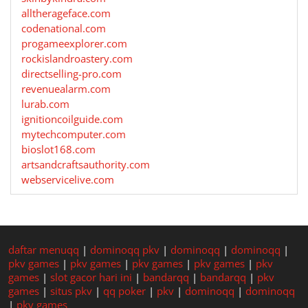
alltherageface.com
codenational.com
progameexplorer.com
rockislandroastery.com
directselling-pro.com
revenuealarm.com
lurab.com
ignitioncoilguide.com
mytechcomputer.com
bioslot168.com
artsandcraftsauthority.com
webservicelive.com
daftar menuqq
|
dominoqq pkv
|
dominoqq
|
dominoqq
|
pkv games
|
pkv games
|
pkv games
|
pkv games
|
pkv
games
|
slot gacor hari ini
|
bandarqq
|
bandarqq
|
pkv
games
|
situs pkv
|
qq poker
|
pkv
|
dominoqq
|
dominoqq
|
pkv games