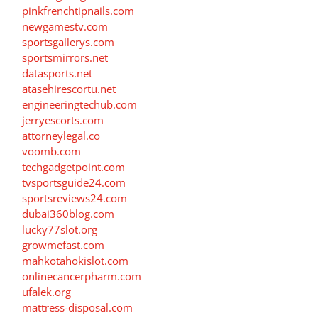
pinkfrenchtipnails.com
newgamestv.com
sportsgallerys.com
sportsmirrors.net
datasports.net
atasehirescortu.net
engineeringtechub.com
jerryescorts.com
attorneylegal.co
voomb.com
techgadgetpoint.com
tvsportsguide24.com
sportsreviews24.com
dubai360blog.com
lucky77slot.org
growmefast.com
mahkotahokislot.com
onlinecancerpharm.com
ufalek.org
mattress-disposal.com