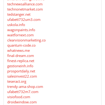
technewsalliance.com
technonetmarket.com
tedstanger.net
ufabett732um3.com
uskola.info
wagonpaints.info
waitfornext.com
clearvisionmarketing.co
quantum-code.co
whatnews.me
final-dream.com
finest-replica.net
gestioneinh.info
prosportdaily.net
salesinvest22.com
teseract.org
trendy-ama-shop.com
ufabett732m7.com
visiofood.com
droidwindow.com