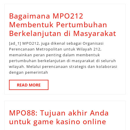
Bagaimana MPO212
Membentuk Pertumbuhan
Bag
Berkelanjutan di Masyarakat
MP
[ad_1] MPO212, juga dikenal sebagai Organisasi
Me
Perencanaan Metropolitan untuk Wilayah 212,
memainkan peran penting dalam membentuk
Per
pertumbuhan berkelanjutan di masyarakat di seluruh
Ber
wilayah. Melalui perencanaan strategis dan kolaborasi
dengan pemerintah
di
Mas
READ
READ MORE
MORE
MPO88: Tujuan akhir Anda
MPO88
untuk game kasino online
Tujua