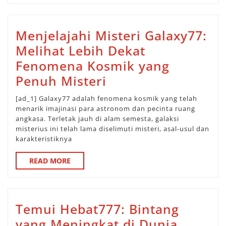
Menjelajahi Misteri Galaxy77:
Melihat Lebih Dekat
Fenomena Kosmik yang
Menjelajahi
Penuh Misteri
Misteri
[ad_1] Galaxy77 adalah fenomena kosmik yang telah
Galaxy77:
menarik imajinasi para astronom dan pecinta ruang
angkasa. Terletak jauh di alam semesta, galaksi
Melihat
misterius ini telah lama diselimuti misteri, asal-usul dan
Lebih
karakteristiknya
Dekat
READ
READ MORE
Fenomena
MORE
Kosmik
yang
Temui Hebat777: Bintang
Penuh
yang Meningkat di Dunia