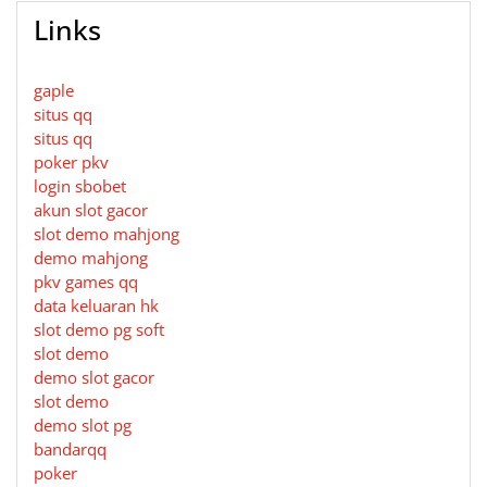
Links
gaple
situs qq
situs qq
poker pkv
login sbobet
akun slot gacor
slot demo mahjong
demo mahjong
pkv games qq
data keluaran hk
slot demo pg soft
slot demo
demo slot gacor
slot demo
demo slot pg
bandarqq
poker