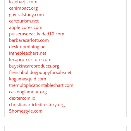
icanhazjs.com
canimpact.org
goviralstudy.com
cartourism.net
apple-cores.com
pulserasdeactividad10.com
barbaracarlotti.com
desktopmining.net
inthebleachers.net
lexapro-rx-store.com
buyskincareproducts.org
frenchbulldogpuppyforsale.net
kogamasquid.com
themultiplicationtablechart.com
casinoglamour.org
dextercoin.io
christianarticledirectory.org
5homestyle.com