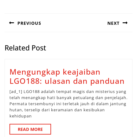
Post
navigation
PREVIOUS
NEXT
Previous
Next
post:
post:
Related Post
Mengungkap keajaiban
Me
LGO188: ulasan dan panduan
ke
[ad_1] LGO188 adalah tempat magis dan misterius yang
LG
telah menangkap hati banyak petualang dan penjelajah.
Permata tersembunyi ini terletak jauh di dalam jantung
ul
hutan, terselip dari keramaian dan kesibukan
da
kehidupan
pa
READ
READ MORE
MORE