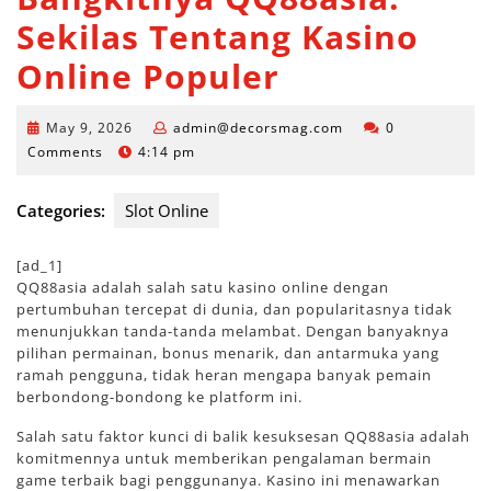
Sekilas Tentang Kasino
Online Populer
May
admin@decorsmag.
May 9, 2026
admin@decorsmag.com
0
9,
Comments
4:14 pm
2026
Categories:
Slot Online
[ad_1]
QQ88asia adalah salah satu kasino online dengan
pertumbuhan tercepat di dunia, dan popularitasnya tidak
menunjukkan tanda-tanda melambat. Dengan banyaknya
pilihan permainan, bonus menarik, dan antarmuka yang
ramah pengguna, tidak heran mengapa banyak pemain
berbondong-bondong ke platform ini.
Salah satu faktor kunci di balik kesuksesan QQ88asia adalah
komitmennya untuk memberikan pengalaman bermain
game terbaik bagi penggunanya. Kasino ini menawarkan