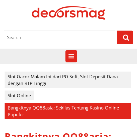
Skip
to
content
Search
for:
Open
Button
Slot Gacor Malam Ini dari PG Soft, Slot Deposit Dana
dengan RTP Tinggi
Slot Online
Bangkitnya QQ88asia: Sekilas Tentang Kasino Online
Populer
Bangkitnya QQ88asia: