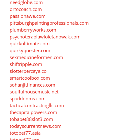
needglobe.com
ortocoach.com
passionawe.com
pittsburghpaintingprofessionals.com
plumberryworks.com
psychoterapiawioletanowak.com
quickultimate.com
quirkyquester.com
sexmedicineformen.com
shiftripple.com
slotterpercaya.co
smartcoolbox.com
sohanjitfinances.com
soulfulhousemusic.net
sparklooms.com
tacticalcontractingllc.com
thecapitalpowers.com
tobabet88slot3.com
todayscurrentnews.com
totobet77.asia
totobet77.org