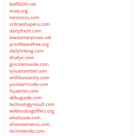
betflik09.net
ncaq.org
xenmicro.com
onlineshopera.com
dartyfresh.com
lewisenterprises.net
pcsoftwarefree.org
dailylinking.com
dnafyx.com
giocolenuvole.com
iyouessential.com
withloveamity.com
youlearncode.com
fxyatirim.com
abbuguide.com
technologyresult.com
webhostingoffers.org
whatszow.com
ehomeamerca.com
techintendo.com