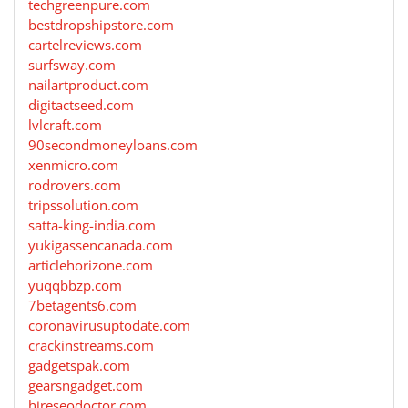
techgreenpure.com
bestdropshipstore.com
cartelreviews.com
surfsway.com
nailartproduct.com
digitactseed.com
lvlcraft.com
90secondmoneyloans.com
xenmicro.com
rodrovers.com
tripssolution.com
satta-king-india.com
yukigassencanada.com
articlehorizone.com
yuqqbbzp.com
7betagents6.com
coronavirusuptodate.com
crackinstreams.com
gadgetspak.com
gearsngadget.com
hireseodoctor.com