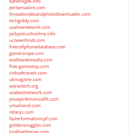
bahenxgek.info
pertamaskre.com
threadsvideoandphotodownloader.com
techgiddy.com
usalivenetwork.com
jackpotrushonline.info
ucnewshindi.com
freecellphonedatabase.com
gamersrope.com
exellewebmedia.com
free-gamestop.com
sinbadtravels.com
ukmagzine.com
wareztech.org
usabestnetwork.com
jessepinkmanoutfit.com
umailsend.com
retarys.com
fasterformationcpf.com
goldensnuggles.com
lookbattlemap.com