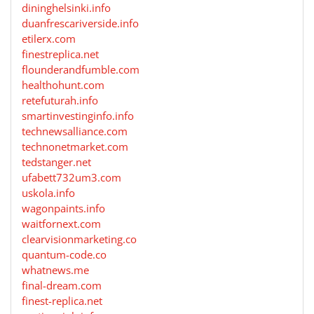
dininghelsinki.info
duanfrescariverside.info
etilerx.com
finestreplica.net
flounderandfumble.com
healthohunt.com
retefuturah.info
smartinvestinginfo.info
technewsalliance.com
technonetmarket.com
tedstanger.net
ufabett732um3.com
uskola.info
wagonpaints.info
waitfornext.com
clearvisionmarketing.co
quantum-code.co
whatnews.me
final-dream.com
finest-replica.net