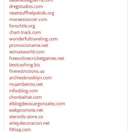
dregstudios.com
neatstuffhelpskids.org
moraessoccer.com
forochile.org
chart-track.com
wonderfultraveling.com
promocioname.net
wimaxworld.com
freeonlinecricketgames.net
bestcashing.biz
firerestrictions.us
archiesbrooklyn.com
muambeiros.net
infozblog.com
chonbaihat.com
elblogdeoscargonzalez.com
webpromote.net
steroids-store.co
arteydecoracion.net
fithog.com