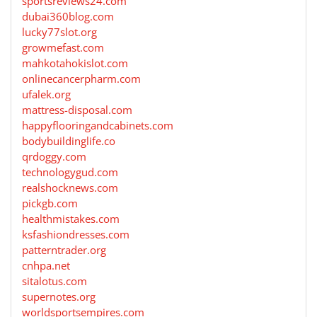
sportsreviews24.com
dubai360blog.com
lucky77slot.org
growmefast.com
mahkotahokislot.com
onlinecancerpharm.com
ufalek.org
mattress-disposal.com
happyflooringandcabinets.com
bodybuildinglife.co
qrdoggy.com
technologygud.com
realshocknews.com
pickgb.com
healthmistakes.com
ksfashiondresses.com
patterntrader.org
cnhpa.net
sitalotus.com
supernotes.org
worldsportsempires.com