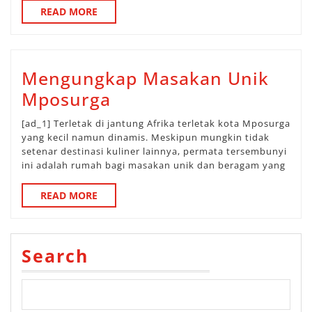
Industri
READ
READ MORE
MORE
Mengungkap Masakan Unik
Mengungkap
Mposurga
Masakan
[ad_1] Terletak di jantung Afrika terletak kota Mposurga
Unik
yang kecil namun dinamis. Meskipun mungkin tidak
setenar destinasi kuliner lainnya, permata tersembunyi
Mposurga
ini adalah rumah bagi masakan unik dan beragam yang
READ
READ MORE
MORE
Search