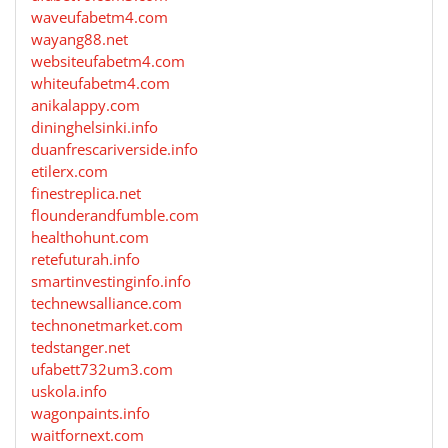
waveufabetm4.com
wayang88.net
websiteufabetm4.com
whiteufabetm4.com
anikalappy.com
dininghelsinki.info
duanfrescariverside.info
etilerx.com
finestreplica.net
flounderandfumble.com
healthohunt.com
retefuturah.info
smartinvestinginfo.info
technewsalliance.com
technonetmarket.com
tedstanger.net
ufabett732um3.com
uskola.info
wagonpaints.info
waitfornext.com