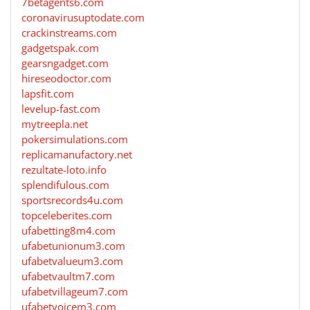
7betagents6.com
coronavirusuptodate.com
crackinstreams.com
gadgetspak.com
gearsngadget.com
hireseodoctor.com
lapsfit.com
levelup-fast.com
mytreepla.net
pokersimulations.com
replicamanufactory.net
rezultate-loto.info
splendifulous.com
sportsrecords4u.com
topceleberites.com
ufabetting8m4.com
ufabetunionum3.com
ufabetvalueum3.com
ufabetvaultm7.com
ufabetvillageum7.com
ufabetvoicem3.com