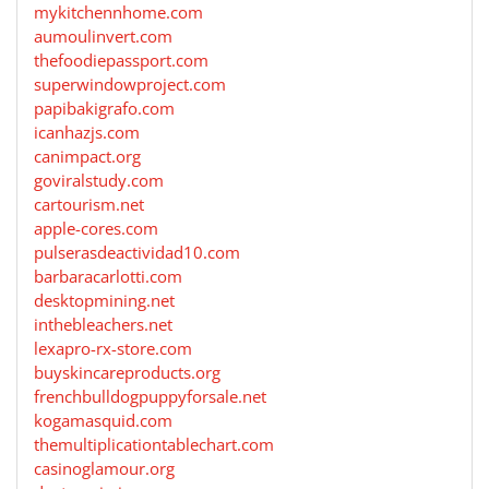
mykitchennhome.com
aumoulinvert.com
thefoodiepassport.com
superwindowproject.com
papibakigrafo.com
icanhazjs.com
canimpact.org
goviralstudy.com
cartourism.net
apple-cores.com
pulserasdeactividad10.com
barbaracarlotti.com
desktopmining.net
inthebleachers.net
lexapro-rx-store.com
buyskincareproducts.org
frenchbulldogpuppyforsale.net
kogamasquid.com
themultiplicationtablechart.com
casinoglamour.org