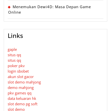
Menemukan Dewi4D: Masa Depan Game
Online
Links
gaple
situs qq
situs qq
poker pkv
login sbobet
akun slot gacor
slot demo mahjong
demo mahjong
pkv games qq
data keluaran hk
slot demo pg soft
slot demo