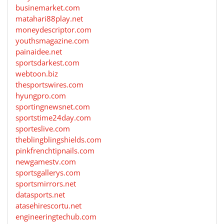
businemarket.com
matahari88play.net
moneydescriptor.com
youthsmagazine.com
painaidee.net
sportsdarkest.com
webtoon.biz
thesportswires.com
hyungpro.com
sportingnewsnet.com
sportstime24day.com
sporteslive.com
theblingblingshields.com
pinkfrenchtipnails.com
newgamestv.com
sportsgallerys.com
sportsmirrors.net
datasports.net
atasehirescortu.net
engineeringtechub.com