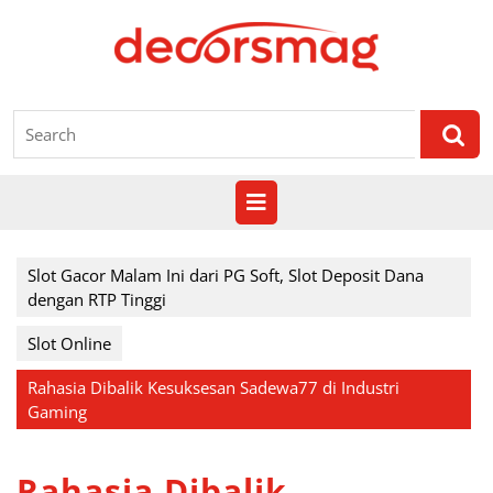
Skip
to
content
Search
for:
Open
Button
Slot Gacor Malam Ini dari PG Soft, Slot Deposit Dana
dengan RTP Tinggi
Slot Online
Rahasia Dibalik Kesuksesan Sadewa77 di Industri
Gaming
Rahasia Dibalik