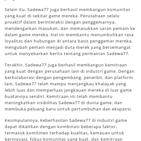
Selain itu, Sadewa77 juga berhasil membangun komunitas
yang kuat di sekitar game mereka. Perusahaan selalu
proaktif dalam berinteraksi dengan penggemarnya,
mendengarkan masukan, dan memasukkan saran pemain ke
dalam game mereka. Hal ini membantu menumbuhkan rasa
loyalitas dan hubungan di antara basis penggemar mereka,
mengubah pemain menjadi duta merek yang bersemangat
untuk menyebarkan berita tentang permainan Sadewa77.
Terakhir, Sadewa77 juga berhasil membangun kemitraan
yang kuat dengan perusahaan lain di industri game. Dengan
berkolaborasi dengan pengembang, penerbit, dan platform
lain, Sadewa77 telah mampu menjangkau khalayak yang
lebih luas dan memperluas jangkauan mereka di luar game
buatannya sendiri. Kemitraan ini telah membantu
meningkatkan visibilitas Sadewa77 di dunia game, dan
membuka peluang baru untuk pertumbuhan dan ekspansi.
Kesimpulannya, keberhasilan Sadewa77 di industri game
dapat dikaitkan dengan kombinasi beberapa faktor,
termasuk komitmen terhadap kualitas, kemauan untuk
berinovasi, fokus komunitas yang kuat, dan kemitraan