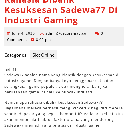
Kesuksesan Sadewa77 Di
Industri Gaming
June
admin@decorsmag.
June 4, 2026
admin@decorsmag.com
0
4,
Comments
8:05 pm
2026
Categories:
Slot Online
[ad_1]
Sadewa77 adalah nama yang identik dengan kesuksesan di
industri game. Dengan banyaknya penggemar setia dan
serangkaian game populer, tidak mengherankan jika
perusahaan game ini naik ke puncak industri.
Namun apa rahasia dibalik kesuksesan Sadewa77?
Bagaimana mereka berhasil mengukir ceruk bagi diri mereka
sendiri di pasar yang begitu kompetitif? Pada artikel ini, kita
akan mempelajari faktor-faktor utama yang mendorong
Sadewa77 menjadi yang teratas di industri game.