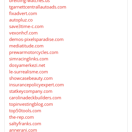
breitling-watches.us
tgarnettcentrallautoads.com
fixadvert.com
autopluz.co
save3time-c.com
vexonhcf.com
demos-pixelsparadise.com
mediatitude.com
prewarmotorcycles.com
simracinglinks.com
dosyamerkezi.net
le-surrealisme.com
showcasebeauty.com
insurancepolicyexpert.com
statkeycompany.com
carolinadeckbuilders.com
topinvestingblog.com
top50tools.com
the-rep.com
saltyfranks.com
annerani.com