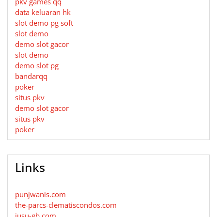
pkv games qq
data keluaran hk
slot demo pg soft
slot demo
demo slot gacor
slot demo
demo slot pg
bandarqq
poker
situs pkv
demo slot gacor
situs pkv
poker
Links
punjwanis.com
the-parcs-clematiscondos.com
jusu-gb.com