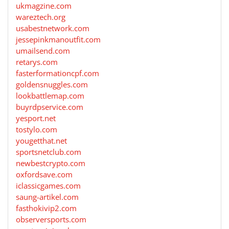
ukmagzine.com
wareztech.org
usabestnetwork.com
jessepinkmanoutfit.com
umailsend.com
retarys.com
fasterformationcpf.com
goldensnuggles.com
lookbattlemap.com
buyrdpservice.com
yesport.net
tostylo.com
yougetthat.net
sportsnetclub.com
newbestcrypto.com
oxfordsave.com
iclassicgames.com
saung-artikel.com
fasthokivip2.com
observersports.com