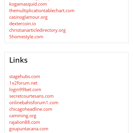
kogamasquid.com
themultiplicationtablechart.com
casinoglamour.org
dextercoin.io
christianarticledirectory.org
5homestyle.com
Links
stagehubs.com
1x2forum.net
login99bet.com
secretcourtesans.com
onlinebahisforum1.com
chicagoheadline.com
camming.org
rajalion88.com
goupuntacana.com