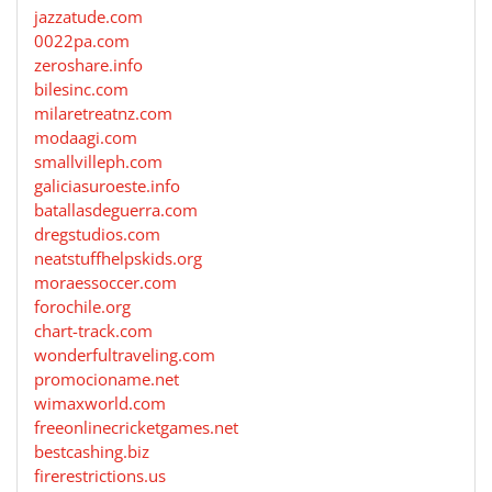
jazzatude.com
0022pa.com
zeroshare.info
bilesinc.com
milaretreatnz.com
modaagi.com
smallvilleph.com
galiciasuroeste.info
batallasdeguerra.com
dregstudios.com
neatstuffhelpskids.org
moraessoccer.com
forochile.org
chart-track.com
wonderfultraveling.com
promocioname.net
wimaxworld.com
freeonlinecricketgames.net
bestcashing.biz
firerestrictions.us