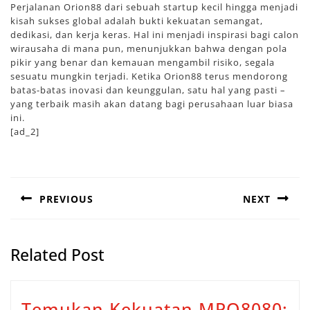
Perjalanan Orion88 dari sebuah startup kecil hingga menjadi
kisah sukses global adalah bukti kekuatan semangat,
dedikasi, dan kerja keras. Hal ini menjadi inspirasi bagi calon
wirausaha di mana pun, menunjukkan bahwa dengan pola
pikir yang benar dan kemauan mengambil risiko, segala
sesuatu mungkin terjadi. Ketika Orion88 terus mendorong
batas-batas inovasi dan keunggulan, satu hal yang pasti –
yang terbaik masih akan datang bagi perusahaan luar biasa
ini.
[ad_2]
Post
navigation
PREVIOUS
NEXT
Previous
Next
post:
post:
Related Post
Temukan Kekuatan MPO8080: