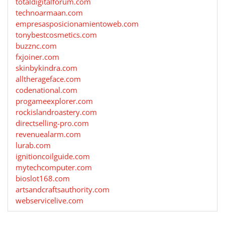
totaldigitalforum.com
technoarmaan.com
empresasposicionamientoweb.com
tonybestcosmetics.com
buzznc.com
fxjoiner.com
skinbykindra.com
alltherageface.com
codenational.com
progameexplorer.com
rockislandroastery.com
directselling-pro.com
revenuealarm.com
lurab.com
ignitioncoilguide.com
mytechcomputer.com
bioslot168.com
artsandcraftsauthority.com
webservicelive.com