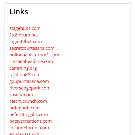
Links
stagehubs.com
1x2forum.net
login99bet.com
secretcourtesans.com
onlinebahisforum1.com
chicagoheadline.com
camming.org
rajalion88.com
goupuntacana.com
riversedgepark.com
zaseez.com
catchycrunch.com
nofaphub.com
nefertitingalls.com
patsyscreations.com
income4proof.com
educaritas.org