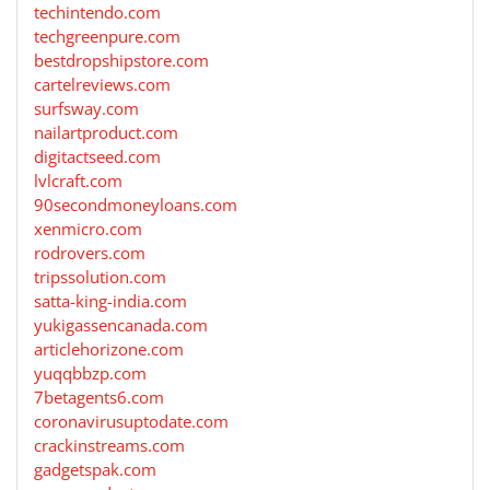
techintendo.com
techgreenpure.com
bestdropshipstore.com
cartelreviews.com
surfsway.com
nailartproduct.com
digitactseed.com
lvlcraft.com
90secondmoneyloans.com
xenmicro.com
rodrovers.com
tripssolution.com
satta-king-india.com
yukigassencanada.com
articlehorizone.com
yuqqbbzp.com
7betagents6.com
coronavirusuptodate.com
crackinstreams.com
gadgetspak.com