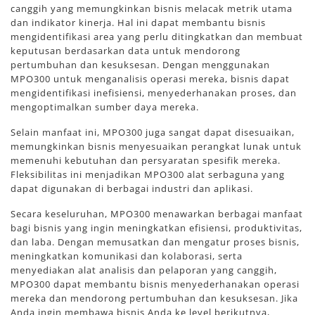
canggih yang memungkinkan bisnis melacak metrik utama
dan indikator kinerja. Hal ini dapat membantu bisnis
mengidentifikasi area yang perlu ditingkatkan dan membuat
keputusan berdasarkan data untuk mendorong
pertumbuhan dan kesuksesan. Dengan menggunakan
MPO300 untuk menganalisis operasi mereka, bisnis dapat
mengidentifikasi inefisiensi, menyederhanakan proses, dan
mengoptimalkan sumber daya mereka.
Selain manfaat ini, MPO300 juga sangat dapat disesuaikan,
memungkinkan bisnis menyesuaikan perangkat lunak untuk
memenuhi kebutuhan dan persyaratan spesifik mereka.
Fleksibilitas ini menjadikan MPO300 alat serbaguna yang
dapat digunakan di berbagai industri dan aplikasi.
Secara keseluruhan, MPO300 menawarkan berbagai manfaat
bagi bisnis yang ingin meningkatkan efisiensi, produktivitas,
dan laba. Dengan memusatkan dan mengatur proses bisnis,
meningkatkan komunikasi dan kolaborasi, serta
menyediakan alat analisis dan pelaporan yang canggih,
MPO300 dapat membantu bisnis menyederhanakan operasi
mereka dan mendorong pertumbuhan dan kesuksesan. Jika
Anda ingin membawa bisnis Anda ke level berikutnya,