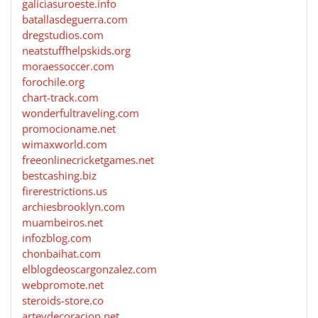
galiciasuroeste.info
batallasdeguerra.com
dregstudios.com
neatstuffhelpskids.org
moraessoccer.com
forochile.org
chart-track.com
wonderfultraveling.com
promocioname.net
wimaxworld.com
freeonlinecricketgames.net
bestcashing.biz
firerestrictions.us
archiesbrooklyn.com
muambeiros.net
infozblog.com
chonbaihat.com
elblogdeoscargonzalez.com
webpromote.net
steroids-store.co
arteydecoracion.net