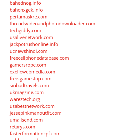
bahednog.info
bahenxgek.info
pertamaskre.com
threadsvideoandphotodownloader.com
techgiddy.com
usalivenetwork.com
jackpotrushonline.info
ucnewshindi.com
freecellphonedatabase.com
gamersrope.com
exellewebmedia.com
free-gamestop.com
sinbadtravels.com
ukmagzine.com
wareztech.org
usabestnetwork.com
jessepinkmanoutfit.com
umailsend.com
retarys.com
fasterformationcpf.com