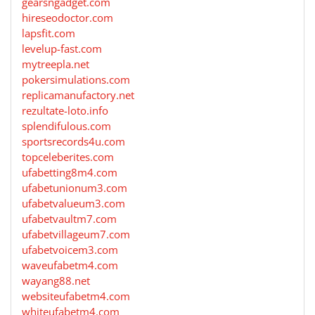
gearsngadget.com
hireseodoctor.com
lapsfit.com
levelup-fast.com
mytreepla.net
pokersimulations.com
replicamanufactory.net
rezultate-loto.info
splendifulous.com
sportsrecords4u.com
topceleberites.com
ufabetting8m4.com
ufabetunionum3.com
ufabetvalueum3.com
ufabetvaultm7.com
ufabetvillageum7.com
ufabetvoicem3.com
waveufabetm4.com
wayang88.net
websiteufabetm4.com
whiteufabetm4.com