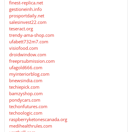
finest-replica.net
gestioneinh.info
prosportdaily.net
salesinvest22.com
teseract.org
trendy-ama-shop.com
ufabett732m7.com
visiofood.com
droidwindow.com
freeprsubmission.com
ufagold666.com
myinteriorblog.com
bnewsindia.com
techiepick.com
bamzyshop.com
pondycars.com
techonfutures.com
techoologic.com
raspberryketonescanada.org
medihealthrules.com