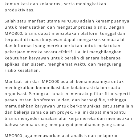
komunikasi dan kolaborasi, serta meningkatkan
produktivitas.
Salah satu manfaat utama MPO300 adalah kemampuannya
untuk memusatkan dan mengatur proses bisnis. Dengan
MPO300, bisnis dapat menciptakan platform tunggal dan
terpusat di mana karyawan dapat mengakses semua alat
dan informasi yang mereka perlukan untuk melakukan
pekerjaan mereka secara efektif. Hal ini menghilangkan
kebutuhan karyawan untuk beralih di antara beberapa
aplikasi dan sistem, menghemat waktu dan mengurangi
risiko kesalahan.
Manfaat lain dari MPO300 adalah kemampuannya untuk
meningkatkan komunikasi dan kolaborasi dalam suatu
organisasi. Perangkat lunak ini mencakup fitur-fitur seperti
pesan instan, konferensi video, dan berbagi file, sehingga
memudahkan karyawan untuk berkomunikasi satu sama lain
dan bekerja sama dalam proyek. Hal ini dapat membantu
bisnis menyederhanakan alur kerja mereka dan memastikan
bahwa semua orang mempunyai pemahaman yang sama.
MPO300 juga menawarkan alat analisis dan pelaporan