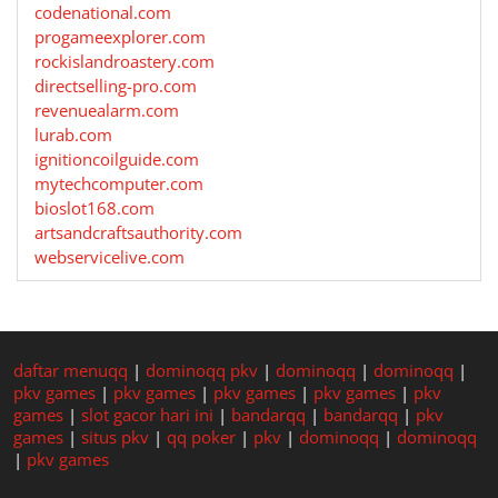
codenational.com
progameexplorer.com
rockislandroastery.com
directselling-pro.com
revenuealarm.com
lurab.com
ignitioncoilguide.com
mytechcomputer.com
bioslot168.com
artsandcraftsauthority.com
webservicelive.com
daftar menuqq
|
dominoqq pkv
|
dominoqq
|
dominoqq
|
pkv games
|
pkv games
|
pkv games
|
pkv games
|
pkv
games
|
slot gacor hari ini
|
bandarqq
|
bandarqq
|
pkv
games
|
situs pkv
|
qq poker
|
pkv
|
dominoqq
|
dominoqq
|
pkv games