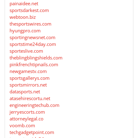
painaidee.net
sportsdarkest.com
webtoon.biz
thesportswires.com
hyungpro.com
sportingnewsnet.com
sportstime24day.com
sporteslive.com
theblingblingshields.com
pinkfrenchtipnails.com
newgamestv.com
sportsgallerys.com
sportsmirrors.net
datasports.net
atasehirescortu.net
engineeringtechub.com
jerryescorts.com
attorneylegal.co
voomb.com
techgadgetpoint.com