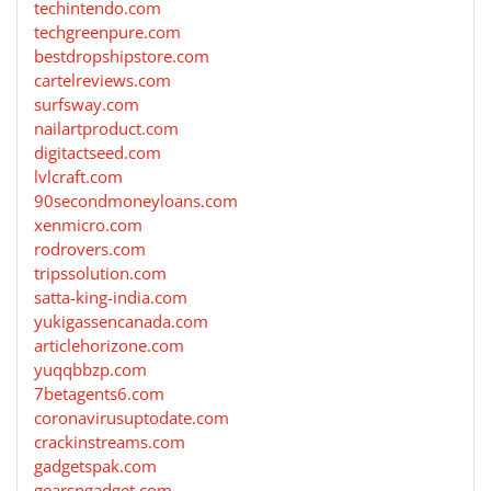
techintendo.com
techgreenpure.com
bestdropshipstore.com
cartelreviews.com
surfsway.com
nailartproduct.com
digitactseed.com
lvlcraft.com
90secondmoneyloans.com
xenmicro.com
rodrovers.com
tripssolution.com
satta-king-india.com
yukigassencanada.com
articlehorizone.com
yuqqbbzp.com
7betagents6.com
coronavirusuptodate.com
crackinstreams.com
gadgetspak.com
gearsngadget.com