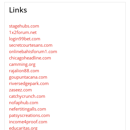
Links
stagehubs.com
1x2forum.net
login99bet.com
secretcourtesans.com
onlinebahisforum1.com
chicagoheadline.com
camming.org
rajalion88.com
goupuntacana.com
riversedgepark.com
zaseez.com
catchycrunch.com
nofaphub.com
nefertitingalls.com
patsyscreations.com
income4proof.com
educaritas.org