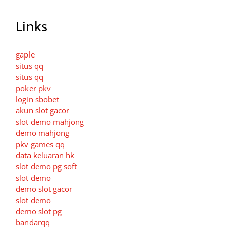
Links
gaple
situs qq
situs qq
poker pkv
login sbobet
akun slot gacor
slot demo mahjong
demo mahjong
pkv games qq
data keluaran hk
slot demo pg soft
slot demo
demo slot gacor
slot demo
demo slot pg
bandarqq