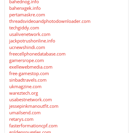
bahednog.info
bahenxgek.info
pertamaskre.com
threadsvideoandphotodownloader.com
techgiddy.com
usalivenetwork.com
jackpotrushonline.info
ucnewshindi.com
freecellphonedatabase.com
gamersrope.com
exellewebmedia.com
free-gamestop.com
sinbadtravels.com
ukmagzine.com
wareztech.org
usabestnetwork.com
jessepinkmanoutfit.com
umailsend.com
retarys.com
fasterformationcpf.com
goldensnuggles.com