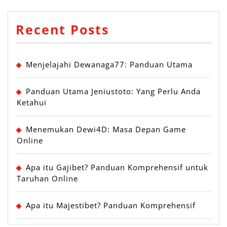
Recent Posts
Menjelajahi Dewanaga77: Panduan Utama
Panduan Utama Jeniustoto: Yang Perlu Anda
Ketahui
Menemukan Dewi4D: Masa Depan Game
Online
Apa itu Gajibet? Panduan Komprehensif untuk
Taruhan Online
Apa itu Majestibet? Panduan Komprehensif