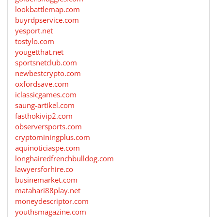
lookbattlemap.com
buyrdpservice.com
yesport.net
tostylo.com
yougetthat.net
sportsnetclub.com
newbestcrypto.com
oxfordsave.com
iclassicgames.com
saung-artikel.com
fasthokivip2.com
observersports.com
cryptominingplus.com
aquinoticiaspe.com
longhairedfrenchbulldog.com
lawyersforhire.co
businemarket.com
matahari88play.net
moneydescriptor.com
youthsmagazine.com