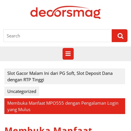
Skip
to
content
Search
for:
Open
Button
Slot Gacor Malam Ini dari PG Soft, Slot Deposit Dana
dengan RTP Tinggi
Uncategorized
Membuka Manfaat MPO555 dengan Pengalaman Login
yang Mulus
Membuka Manfaat