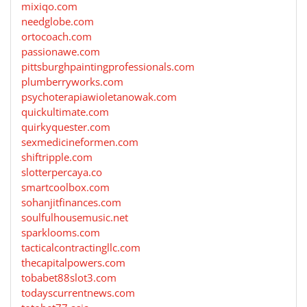
mixiqo.com
needglobe.com
ortocoach.com
passionawe.com
pittsburghpaintingprofessionals.com
plumberryworks.com
psychoterapiawioletanowak.com
quickultimate.com
quirkyquester.com
sexmedicineformen.com
shiftripple.com
slotterpercaya.co
smartcoolbox.com
sohanjitfinances.com
soulfulhousemusic.net
sparklooms.com
tacticalcontractingllc.com
thecapitalpowers.com
tobabet88slot3.com
todayscurrentnews.com