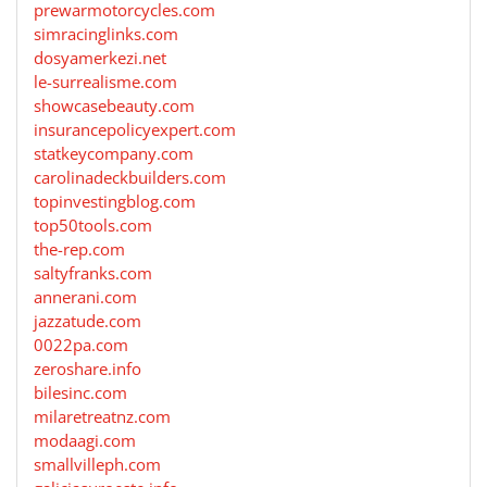
prewarmotorcycles.com
simracinglinks.com
dosyamerkezi.net
le-surrealisme.com
showcasebeauty.com
insurancepolicyexpert.com
statkeycompany.com
carolinadeckbuilders.com
topinvestingblog.com
top50tools.com
the-rep.com
saltyfranks.com
annerani.com
jazzatude.com
0022pa.com
zeroshare.info
bilesinc.com
milaretreatnz.com
modaagi.com
smallvilleph.com