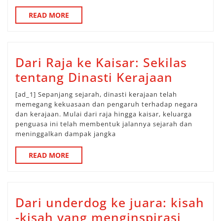
Har
READ
READ MORE
Dik
MORE
Seti
Atle
Dari Raja ke Kaisar: Sekilas
Dari
tentang Dinasti Kerajaan
Raja
[ad_1] Sepanjang sejarah, dinasti kerajaan telah
ke
memegang kekuasaan dan pengaruh terhadap negara
dan kerajaan. Mulai dari raja hingga kaisar, keluarga
Kaisar:
penguasa ini telah membentuk jalannya sejarah dan
Sekilas
meninggalkan dampak jangka
tentang
READ
READ MORE
Dinasti
MORE
Keraja
Dari underdog ke juara: kisah
-kisah yang menginspirasi