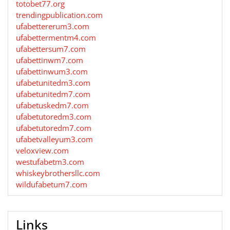
totobet77.org
trendingpublication.com
ufabettererum3.com
ufabettermentm4.com
ufabettersum7.com
ufabettinwm7.com
ufabettinwum3.com
ufabetunitedm3.com
ufabetunitedm7.com
ufabetuskedm7.com
ufabetutoredm3.com
ufabetutoredm7.com
ufabetvalleyum3.com
veloxview.com
westufabetm3.com
whiskeybrothersllc.com
wildufabetum7.com
Links