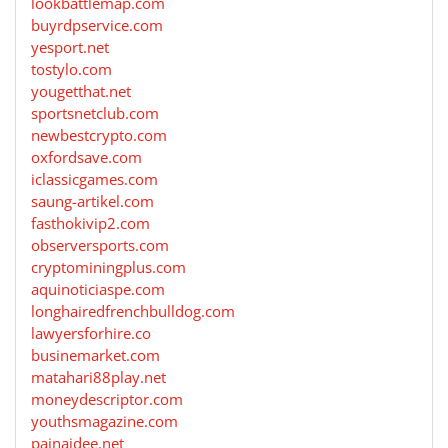
lookbattlemap.com
buyrdpservice.com
yesport.net
tostylo.com
yougetthat.net
sportsnetclub.com
newbestcrypto.com
oxfordsave.com
iclassicgames.com
saung-artikel.com
fasthokivip2.com
observersports.com
cryptominingplus.com
aquinoticiaspe.com
longhairedfrenchbulldog.com
lawyersforhire.co
businemarket.com
matahari88play.net
moneydescriptor.com
youthsmagazine.com
painaidee.net