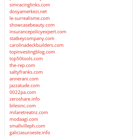
simracinglinks.com
dosyamerkezi.net
le-surrealisme.com
showcasebeauty.com
insurancepolicyexpert.com
statkeycompany.com
carolinadeckbuilders.com
topinvestingblog.com
top50tools.com
the-rep.com
saltyfranks.com
annerani.com
jazzatude.com
0022pa.com
zeroshare.info
bilesinc.com
milaretreatnz.com
modaagi.com
smallvilleph.com
galiciasuroeste.info