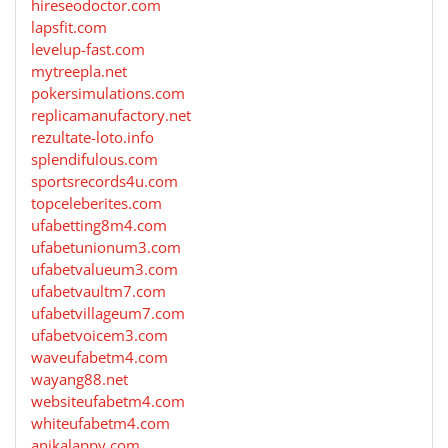
hireseodoctor.com
lapsfit.com
levelup-fast.com
mytreepla.net
pokersimulations.com
replicamanufactory.net
rezultate-loto.info
splendifulous.com
sportsrecords4u.com
topceleberites.com
ufabetting8m4.com
ufabetunionum3.com
ufabetvalueum3.com
ufabetvaultm7.com
ufabetvillageum7.com
ufabetvoicem3.com
waveufabetm4.com
wayang88.net
websiteufabetm4.com
whiteufabetm4.com
anikalappy.com