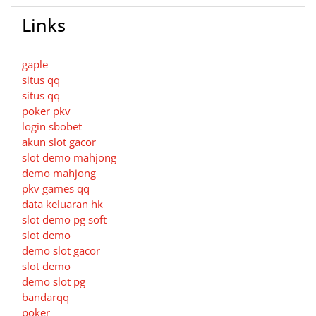
Links
gaple
situs qq
situs qq
poker pkv
login sbobet
akun slot gacor
slot demo mahjong
demo mahjong
pkv games qq
data keluaran hk
slot demo pg soft
slot demo
demo slot gacor
slot demo
demo slot pg
bandarqq
poker