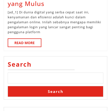
Membuka
yang Mulus
Manfaat
[ad_1] Di dunia digital yang serba cepat saat ini,
MPO555
kenyamanan dan efisiensi adalah kunci dalam
pengalaman online. Inilah sebabnya mengapa memiliki
dengan
pengalaman login yang lancar sangat penting bagi
Pengalaman
pengguna platform
Login
READ
READ MORE
yang
MORE
Mulus
Search
Search