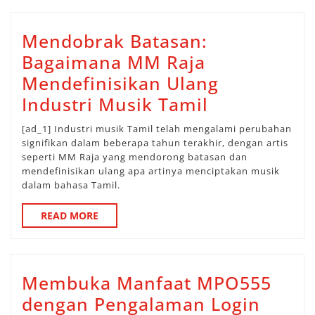
at
MM
Mendobrak Batasan:
Raja’s
Bagaimana MM Raja
Journey
Mendefinisikan Ulang
Mendobrak
Industri Musik Tamil
Batasan:
[ad_1] Industri musik Tamil telah mengalami perubahan
Bagaimana
signifikan dalam beberapa tahun terakhir, dengan artis
seperti MM Raja yang mendorong batasan dan
MM
mendefinisikan ulang apa artinya menciptakan musik
Raja
dalam bahasa Tamil.
Mendefinis
READ
READ MORE
Ulang
MORE
Industri
Musik
Membuka Manfaat MPO555
Tamil
dengan Pengalaman Login