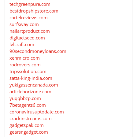
techgreenpure.com
bestdropshipstore.com
cartelreviews.com
surfsway.com
nailartproduct.com
digitactseed.com
lvlcraft.com
90secondmoneyloans.com
xenmicro.com
rodrovers.com
tripssolution.com
satta-king-india.com
yukigassencanada.com
articlehorizone.com
yuqqbbzp.com
7betagents6.com
coronavirusuptodate.com
crackinstreams.com
gadgetspak.com
gearsngadget.com