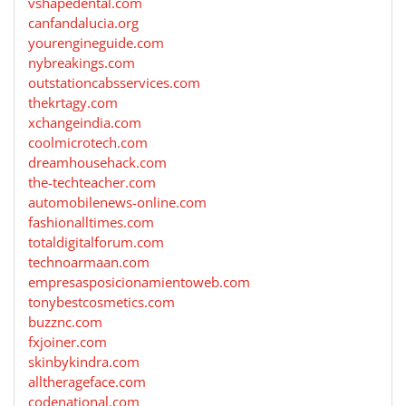
vshapedental.com
canfandalucia.org
yourengineguide.com
nybreakings.com
outstationcabsservices.com
thekrtagy.com
xchangeindia.com
coolmicrotech.com
dreamhousehack.com
the-techteacher.com
automobilenews-online.com
fashionalltimes.com
totaldigitalforum.com
technoarmaan.com
empresasposicionamientoweb.com
tonybestcosmetics.com
buzznc.com
fxjoiner.com
skinbykindra.com
alltherageface.com
codenational.com