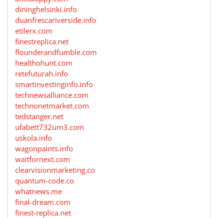
dininghelsinki.info
duanfrescariverside.info
etilerx.com
finestreplica.net
flounderandfumble.com
healthohunt.com
retefuturah.info
smartinvestinginfo.info
technewsalliance.com
technonetmarket.com
tedstanger.net
ufabett732um3.com
uskola.info
wagonpaints.info
waitfornext.com
clearvisionmarketing.co
quantum-code.co
whatnews.me
final-dream.com
finest-replica.net