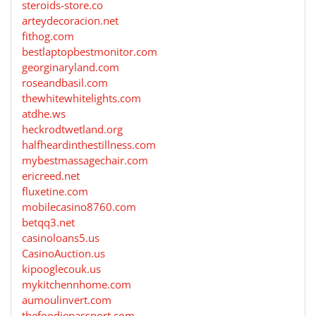
steroids-store.co
arteydecoracion.net
fithog.com
bestlaptopbestmonitor.com
georginaryland.com
roseandbasil.com
thewhitewhitelights.com
atdhe.ws
heckrodtwetland.org
halfheardinthestillness.com
mybestmassagechair.com
ericreed.net
fluxetine.com
mobilecasino8760.com
betqq3.net
casinoloans5.us
CasinoAuction.us
kipooglecouk.us
mykitchennhome.com
aumoulinvert.com
thefoodiepassport.com