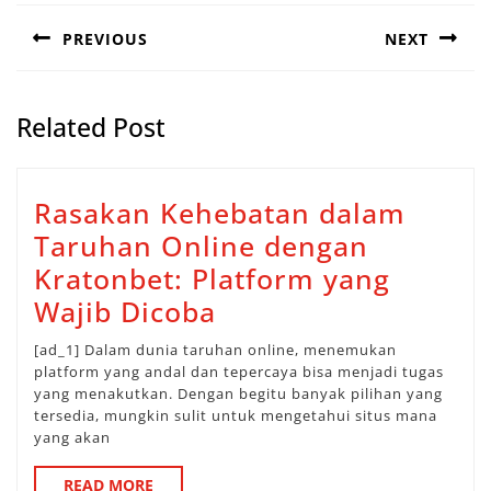
navigation
PREVIOUS
NEXT
Previous
Next
post:
post:
Related Post
Rasakan Kehebatan dalam
Taruhan Online dengan
Kratonbet: Platform yang
Rasakan
Wajib Dicoba
Kehebatan
[ad_1] Dalam dunia taruhan online, menemukan
dalam
platform yang andal dan tepercaya bisa menjadi tugas
yang menakutkan. Dengan begitu banyak pilihan yang
Taruhan
tersedia, mungkin sulit untuk mengetahui situs mana
Online
yang akan
dengan
READ
READ MORE