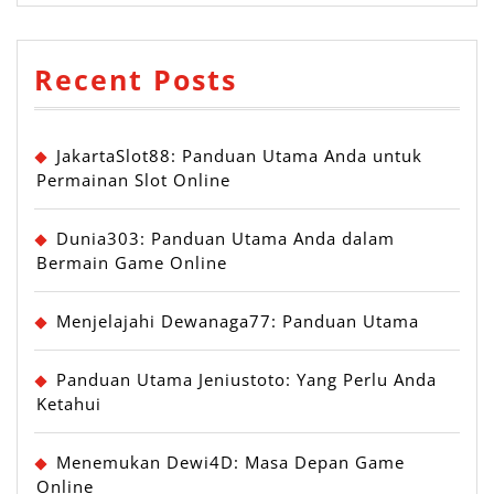
Recent Posts
JakartaSlot88: Panduan Utama Anda untuk
Permainan Slot Online
Dunia303: Panduan Utama Anda dalam
Bermain Game Online
Menjelajahi Dewanaga77: Panduan Utama
Panduan Utama Jeniustoto: Yang Perlu Anda
Ketahui
Menemukan Dewi4D: Masa Depan Game
Online