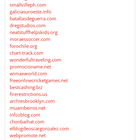
smallvilleph.com
galiciasuroeste.info
batallasdeguerra.com
dregstudios.com
neatstuffhelpskids.org
moraessoccer.com
forochile.org
chart-track.com
wonderfultraveling.com
promocioname.net
wimaxworld.com
freeonlinecricketgames.net
bestcashing.biz
firerestrictions.us
archiesbrooklyn.com
muambeiros.net
infozblog.com
chonbaihat.com
elblogdeoscargonzalez.com
webpromote.net