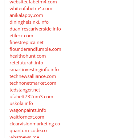
websiteufabetm4.com
whiteufabetm4.com
anikalappy.com
dininghelsinki.info
duanfrescariverside.info
etilerx.com
finestreplica.net
flounderandfumble.com
healthohunt.com
retefuturah.info
smartinvestinginfo.info
technewsalliance.com
technonetmarket.com
tedstanger.net
ufabett732um3.com
uskola.info
wagonpaints.info
waitfornext.com
clearvisionmarketing.co
quantum-code.co
whatnews.me