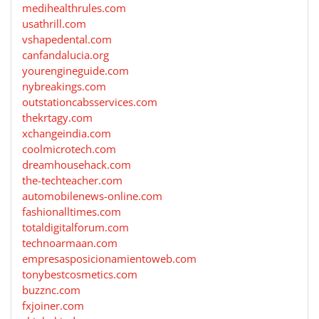
medihealthrules.com
usathrill.com
vshapedental.com
canfandalucia.org
yourengineguide.com
nybreakings.com
outstationcabsservices.com
thekrtagy.com
xchangeindia.com
coolmicrotech.com
dreamhousehack.com
the-techteacher.com
automobilenews-online.com
fashionalltimes.com
totaldigitalforum.com
technoarmaan.com
empresasposicionamientoweb.com
tonybestcosmetics.com
buzznc.com
fxjoiner.com