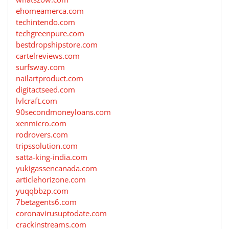
ehomeamerca.com
techintendo.com
techgreenpure.com
bestdropshipstore.com
cartelreviews.com
surfsway.com
nailartproduct.com
digitactseed.com
lvlcraft.com
90secondmoneyloans.com
xenmicro.com
rodrovers.com
tripssolution.com
satta-king-india.com
yukigassencanada.com
articlehorizone.com
yuqqbbzp.com
7betagents6.com
coronavirusuptodate.com
crackinstreams.com