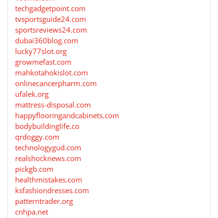
techgadgetpoint.com
tvsportsguide24.com
sportsreviews24.com
dubai360blog.com
lucky77slot.org
growmefast.com
mahkotahokislot.com
onlinecancerpharm.com
ufalek.org
mattress-disposal.com
happyflooringandcabinets.com
bodybuildinglife.co
qrdoggy.com
technologygud.com
realshocknews.com
pickgb.com
healthmistakes.com
ksfashiondresses.com
patterntrader.org
cnhpa.net