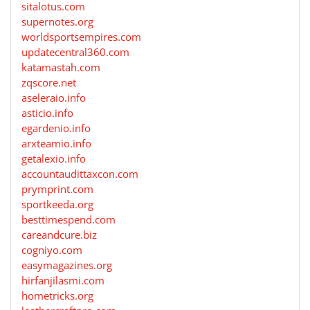
sitalotus.com
supernotes.org
worldsportsempires.com
updatecentral360.com
katamastah.com
zqscore.net
aseleraio.info
asticio.info
egardenio.info
arxteamio.info
getalexio.info
accountaudittaxcon.com
prymprint.com
sportkeeda.org
besttimespend.com
careandcure.biz
cogniyo.com
easymagazines.org
hirfanjilasmi.com
hometricks.org