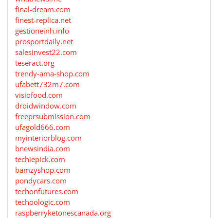
final-dream.com
finest-replica.net
gestioneinh.info
prosportdaily.net
salesinvest22.com
teseract.org
trendy-ama-shop.com
ufabett732m7.com
visiofood.com
droidwindow.com
freeprsubmission.com
ufagold666.com
myinteriorblog.com
bnewsindia.com
techiepick.com
bamzyshop.com
pondycars.com
techonfutures.com
techoologic.com
raspberryketonescanada.org