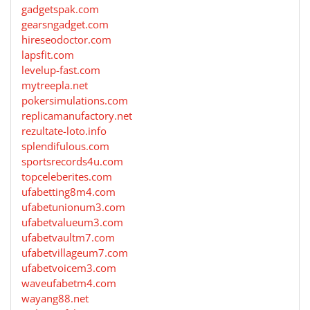
gadgetspak.com
gearsngadget.com
hireseodoctor.com
lapsfit.com
levelup-fast.com
mytreepla.net
pokersimulations.com
replicamanufactory.net
rezultate-loto.info
splendifulous.com
sportsrecords4u.com
topceleberites.com
ufabetting8m4.com
ufabetunionum3.com
ufabetvalueum3.com
ufabetvaultm7.com
ufabetvillageum7.com
ufabetvoicem3.com
waveufabetm4.com
wayang88.net