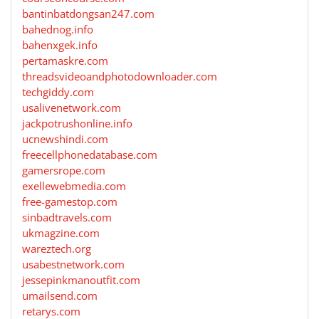
bantinbatdongsan247.com
bahednog.info
bahenxgek.info
pertamaskre.com
threadsvideoandphotodownloader.com
techgiddy.com
usalivenetwork.com
jackpotrushonline.info
ucnewshindi.com
freecellphonedatabase.com
gamersrope.com
exellewebmedia.com
free-gamestop.com
sinbadtravels.com
ukmagzine.com
wareztech.org
usabestnetwork.com
jessepinkmanoutfit.com
umailsend.com
retarys.com