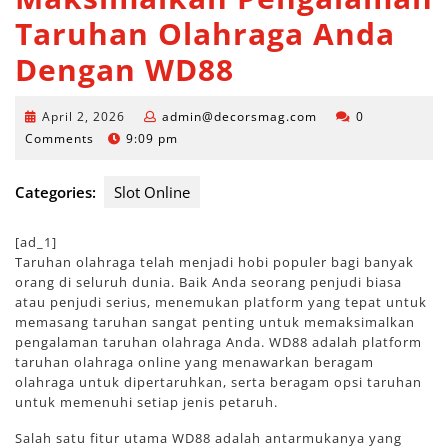
Taruhan Olahraga Anda
Dengan WD88
April
admin@decorsmag.
April 2, 2026
admin@decorsmag.com
0
2,
Comments
9:09 pm
2026
Categories:
Slot Online
[ad_1]
Taruhan olahraga telah menjadi hobi populer bagi banyak
orang di seluruh dunia. Baik Anda seorang penjudi biasa
atau penjudi serius, menemukan platform yang tepat untuk
memasang taruhan sangat penting untuk memaksimalkan
pengalaman taruhan olahraga Anda. WD88 adalah platform
taruhan olahraga online yang menawarkan beragam
olahraga untuk dipertaruhkan, serta beragam opsi taruhan
untuk memenuhi setiap jenis petaruh.
Salah satu fitur utama WD88 adalah antarmukanya yang