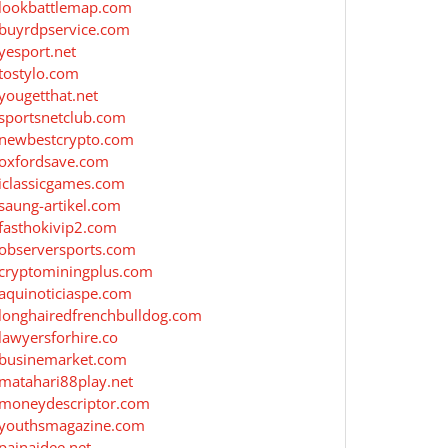
lookbattlemap.com
buyrdpservice.com
yesport.net
tostylo.com
yougetthat.net
sportsnetclub.com
newbestcrypto.com
oxfordsave.com
iclassicgames.com
saung-artikel.com
fasthokivip2.com
observersports.com
cryptominingplus.com
aquinoticiaspe.com
longhairedfrenchbulldog.com
lawyersforhire.co
businemarket.com
matahari88play.net
moneydescriptor.com
youthsmagazine.com
painaidee.net