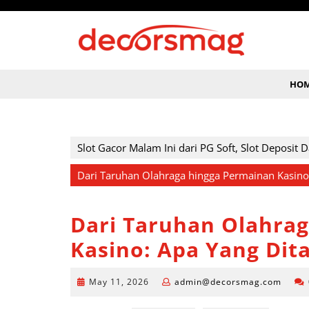
Skip
to
content
HO
Slot Gacor Malam Ini dari PG Soft, Slot Deposit 
Dari Taruhan Olahraga hingga Permainan Kasin
Dari Taruhan Olahra
Kasino: Apa Yang Di
May
admin
May 11, 2026
admin@decorsmag.com
11,