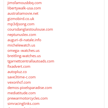
jimsfamousbbq.com
libertywalk-usa.com
australiamovie.net
gizmobird.co.uk
mp3djsong.com
coursdanglaistoulouse.com
neptunuslex.com
auguri-di-natale.info
michelewatch.us
omega--watches.us
breitling-watches.us
tgarnettcentrallautoads.com
fixadvert.com
autopluz.co
save3time-c.com
vexonhcf.com
demos-pixelsparadise.com
mediatitude.com
prewarmotorcycles.com
simracinglinks.com