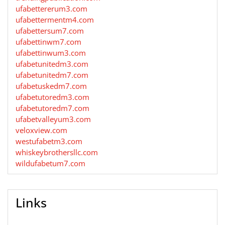
ufabettererum3.com
ufabettermentm4.com
ufabettersum7.com
ufabettinwm7.com
ufabettinwum3.com
ufabetunitedm3.com
ufabetunitedm7.com
ufabetuskedm7.com
ufabetutoredm3.com
ufabetutoredm7.com
ufabetvalleyum3.com
veloxview.com
westufabetm3.com
whiskeybrothersllc.com
wildufabetum7.com
Links