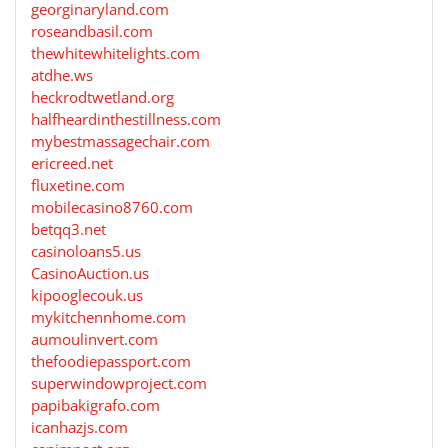
georginaryland.com
roseandbasil.com
thewhitewhitelights.com
atdhe.ws
heckrodtwetland.org
halfheardinthestillness.com
mybestmassagechair.com
ericreed.net
fluxetine.com
mobilecasino8760.com
betqq3.net
casinoloans5.us
CasinoAuction.us
kipooglecouk.us
mykitchennhome.com
aumoulinvert.com
thefoodiepassport.com
superwindowproject.com
papibakigrafo.com
icanhazjs.com