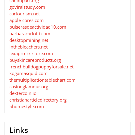
canimpact.org
goviralstudy.com
cartourism.net
apple-cores.com
pulserasdeactividad10.com
barbaracarlotti.com
desktopmining.net
inthebleachers.net
lexapro-rx-store.com
buyskincareproducts.org
frenchbulldogpuppyforsale.net
kogamasquid.com
themultiplicationtablechart.com
casinoglamour.org
dextercoin.io
christianarticledirectory.org
5homestyle.com
Links