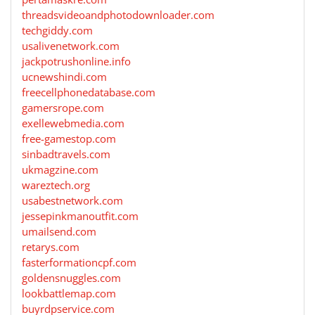
threadsvideoandphotodownloader.com
techgiddy.com
usalivenetwork.com
jackpotrushonline.info
ucnewshindi.com
freecellphonedatabase.com
gamersrope.com
exellewebmedia.com
free-gamestop.com
sinbadtravels.com
ukmagzine.com
wareztech.org
usabestnetwork.com
jessepinkmanoutfit.com
umailsend.com
retarys.com
fasterformationcpf.com
goldensnuggles.com
lookbattlemap.com
buyrdpservice.com