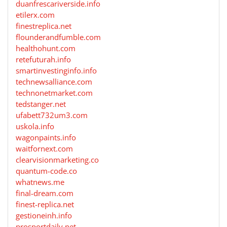
duanfrescariverside.info
etilerx.com
finestreplica.net
flounderandfumble.com
healthohunt.com
retefuturah.info
smartinvestinginfo.info
technewsalliance.com
technonetmarket.com
tedstanger.net
ufabett732um3.com
uskola.info
wagonpaints.info
waitfornext.com
clearvisionmarketing.co
quantum-code.co
whatnews.me
final-dream.com
finest-replica.net
gestioneinh.info
prosportdaily.net