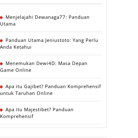
Menjelajahi Dewanaga77: Panduan
Utama
Panduan Utama Jeniustoto: Yang Perlu
Anda Ketahui
Menemukan Dewi4D: Masa Depan
Game Online
Apa itu Gajibet? Panduan Komprehensif
untuk Taruhan Online
Apa itu Majestibet? Panduan
Komprehensif