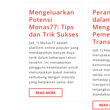
Mengeluarkan
Pera
Potensi
dala
Monas77: Tips
Meng
Mengelua
dan Trik Sukses
Peme
Potensi
Trans
[ad_1] Monas77 adalah
Monas77:
platform online populer yang
[ad_1] Kea
mendapatkan banyak daya
Tips
merupakan
tarik dalam beberapa tahun
mempenga
dan
terakhir. Ini menawarkan
komunitas
pengguna kesempatan untuk
Trik
Untuk me
menunjukkan bakat mereka,
setiap ora
Sukses
terhubung dengan individu
terhadap p
yang berpikiran sama, dan
transport
terjangka
READ
READ MORE
diandalka
MORE
READ