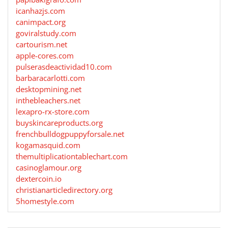
icanhazjs.com
canimpact.org
goviralstudy.com
cartourism.net
apple-cores.com
pulserasdeactividad10.com
barbaracarlotti.com
desktopmining.net
inthebleachers.net
lexapro-rx-store.com
buyskincareproducts.org
frenchbulldogpuppyforsale.net
kogamasquid.com
themultiplicationtablechart.com
casinoglamour.org
dextercoin.io
christianarticledirectory.org
5homestyle.com