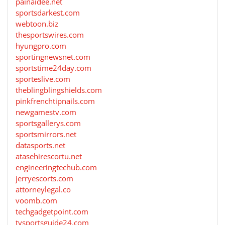
painaidee.net
sportsdarkest.com
webtoon.biz
thesportswires.com
hyungpro.com
sportingnewsnet.com
sportstime24day.com
sporteslive.com
theblingblingshields.com
pinkfrenchtipnails.com
newgamestv.com
sportsgallerys.com
sportsmirrors.net
datasports.net
atasehirescortu.net
engineeringtechub.com
jerryescorts.com
attorneylegal.co
voomb.com
techgadgetpoint.com
tvsportsguide24.com