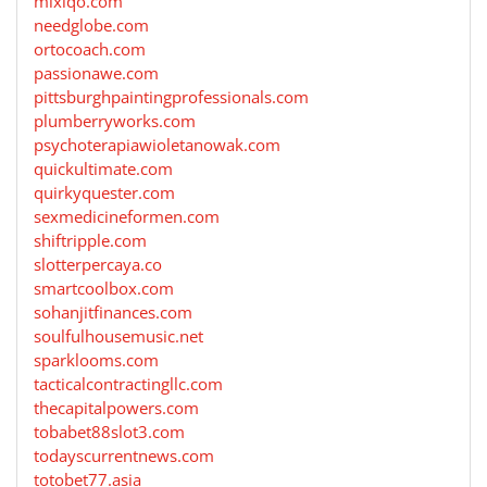
mixiqo.com
needglobe.com
ortocoach.com
passionawe.com
pittsburghpaintingprofessionals.com
plumberryworks.com
psychoterapiawioletanowak.com
quickultimate.com
quirkyquester.com
sexmedicineformen.com
shiftripple.com
slotterpercaya.co
smartcoolbox.com
sohanjitfinances.com
soulfulhousemusic.net
sparklooms.com
tacticalcontractingllc.com
thecapitalpowers.com
tobabet88slot3.com
todayscurrentnews.com
totobet77.asia