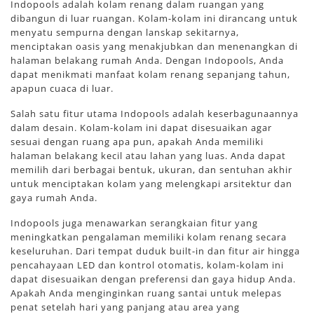
Indopools adalah kolam renang dalam ruangan yang
dibangun di luar ruangan. Kolam-kolam ini dirancang untuk
menyatu sempurna dengan lanskap sekitarnya,
menciptakan oasis yang menakjubkan dan menenangkan di
halaman belakang rumah Anda. Dengan Indopools, Anda
dapat menikmati manfaat kolam renang sepanjang tahun,
apapun cuaca di luar.
Salah satu fitur utama Indopools adalah keserbagunaannya
dalam desain. Kolam-kolam ini dapat disesuaikan agar
sesuai dengan ruang apa pun, apakah Anda memiliki
halaman belakang kecil atau lahan yang luas. Anda dapat
memilih dari berbagai bentuk, ukuran, dan sentuhan akhir
untuk menciptakan kolam yang melengkapi arsitektur dan
gaya rumah Anda.
Indopools juga menawarkan serangkaian fitur yang
meningkatkan pengalaman memiliki kolam renang secara
keseluruhan. Dari tempat duduk built-in dan fitur air hingga
pencahayaan LED dan kontrol otomatis, kolam-kolam ini
dapat disesuaikan dengan preferensi dan gaya hidup Anda.
Apakah Anda menginginkan ruang santai untuk melepas
penat setelah hari yang panjang atau area yang