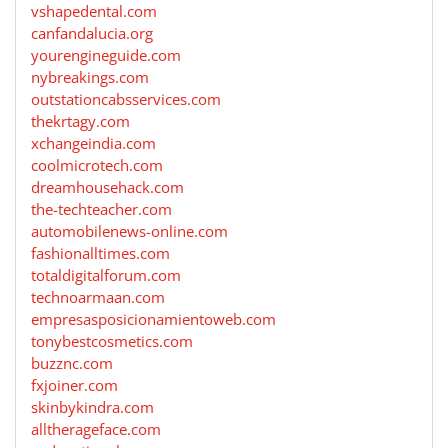
vshapedental.com
canfandalucia.org
yourengineguide.com
nybreakings.com
outstationcabsservices.com
thekrtagy.com
xchangeindia.com
coolmicrotech.com
dreamhousehack.com
the-techteacher.com
automobilenews-online.com
fashionalltimes.com
totaldigitalforum.com
technoarmaan.com
empresasposicionamientoweb.com
tonybestcosmetics.com
buzznc.com
fxjoiner.com
skinbykindra.com
alltherageface.com