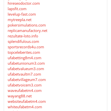
hireseodoctor.com
lapsfit.com
levelup-fast.com
mytreepla.net
pokersimulations.com
replicamanufactory.net
rezultate-loto.info
splendifulous.com
sportsrecords4u.com
topceleberites.com
ufabetting8m4.com
ufabetunionum3.com
ufabetvalueum3.com
ufabetvaultm7.com
ufabetvillageum7.com
ufabetvoicem3.com
waveufabetm4.com
wayang88.net
websiteufabetm4.com
whiteufabetm4.com