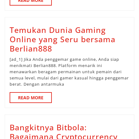
READ MORE
dan
MORE
Strategi
untuk
Temukan Dunia Gaming
Sukses
Online yang Seru bersama
Temukan
Berlian888
Dunia
[ad_1] Jika Anda penggemar game online, Anda siap
Gaming
menikmati Berlian888. Platform menarik ini
menawarkan beragam permainan untuk pemain dari
Online
semua level, mulai dari gamer kasual hingga penggemar
yang
berat. Dengan antarmuka
Seru
READ
READ MORE
bersama
MORE
Berlian888
Bangkitnya Bitbola:
Bagaimana Cryptocurrency