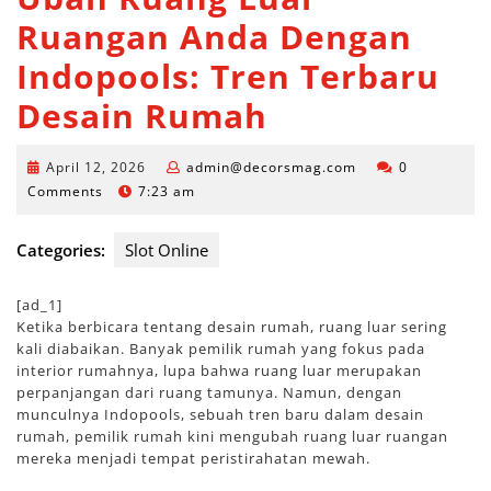
Ruangan Anda Dengan
Indopools: Tren Terbaru
Desain Rumah
April
admin@decorsmag
April 12, 2026
admin@decorsmag.com
0
12,
Comments
7:23 am
2026
Categories:
Slot Online
[ad_1]
Ketika berbicara tentang desain rumah, ruang luar sering
kali diabaikan. Banyak pemilik rumah yang fokus pada
interior rumahnya, lupa bahwa ruang luar merupakan
perpanjangan dari ruang tamunya. Namun, dengan
munculnya Indopools, sebuah tren baru dalam desain
rumah, pemilik rumah kini mengubah ruang luar ruangan
mereka menjadi tempat peristirahatan mewah.