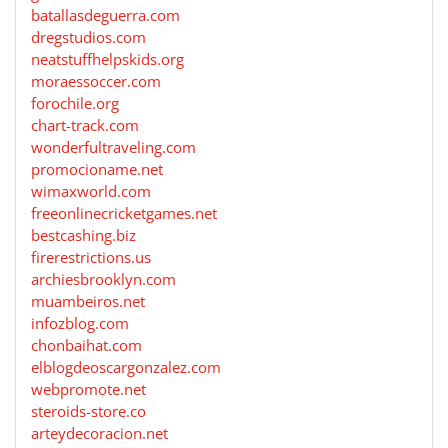
batallasdeguerra.com
dregstudios.com
neatstuffhelpskids.org
moraessoccer.com
forochile.org
chart-track.com
wonderfultraveling.com
promocioname.net
wimaxworld.com
freeonlinecricketgames.net
bestcashing.biz
firerestrictions.us
archiesbrooklyn.com
muambeiros.net
infozblog.com
chonbaihat.com
elblogdeoscargonzalez.com
webpromote.net
steroids-store.co
arteydecoracion.net