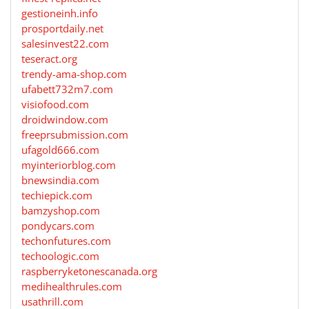
gestioneinh.info
prosportdaily.net
salesinvest22.com
teseract.org
trendy-ama-shop.com
ufabett732m7.com
visiofood.com
droidwindow.com
freeprsubmission.com
ufagold666.com
myinteriorblog.com
bnewsindia.com
techiepick.com
bamzyshop.com
pondycars.com
techonfutures.com
techoologic.com
raspberryketonescanada.org
medihealthrules.com
usathrill.com