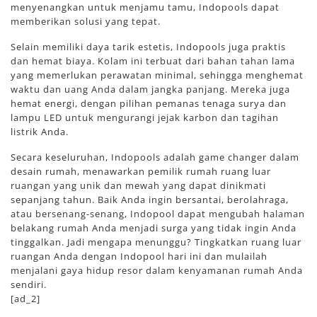
menyenangkan untuk menjamu tamu, Indopools dapat
memberikan solusi yang tepat.
Selain memiliki daya tarik estetis, Indopools juga praktis
dan hemat biaya. Kolam ini terbuat dari bahan tahan lama
yang memerlukan perawatan minimal, sehingga menghemat
waktu dan uang Anda dalam jangka panjang. Mereka juga
hemat energi, dengan pilihan pemanas tenaga surya dan
lampu LED untuk mengurangi jejak karbon dan tagihan
listrik Anda.
Secara keseluruhan, Indopools adalah game changer dalam
desain rumah, menawarkan pemilik rumah ruang luar
ruangan yang unik dan mewah yang dapat dinikmati
sepanjang tahun. Baik Anda ingin bersantai, berolahraga,
atau bersenang-senang, Indopool dapat mengubah halaman
belakang rumah Anda menjadi surga yang tidak ingin Anda
tinggalkan. Jadi mengapa menunggu? Tingkatkan ruang luar
ruangan Anda dengan Indopool hari ini dan mulailah
menjalani gaya hidup resor dalam kenyamanan rumah Anda
sendiri.
[ad_2]