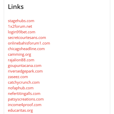
Links
stagehubs.com
1x2forum.net
login99bet.com
secretcourtesans.com
onlinebahisforum1.com
chicagoheadline.com
camming.org
rajalion88.com
goupuntacana.com
riversedgepark.com
zaseez.com
catchycrunch.com
nofaphub.com
nefertitingalls.com
patsyscreations.com
income4proof.com
educaritas.org