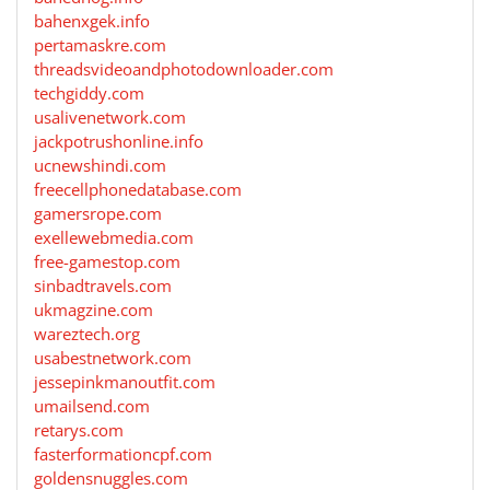
bahenxgek.info
pertamaskre.com
threadsvideoandphotodownloader.com
techgiddy.com
usalivenetwork.com
jackpotrushonline.info
ucnewshindi.com
freecellphonedatabase.com
gamersrope.com
exellewebmedia.com
free-gamestop.com
sinbadtravels.com
ukmagzine.com
wareztech.org
usabestnetwork.com
jessepinkmanoutfit.com
umailsend.com
retarys.com
fasterformationcpf.com
goldensnuggles.com