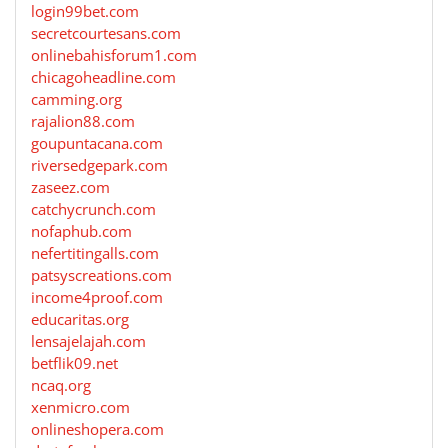
login99bet.com
secretcourtesans.com
onlinebahisforum1.com
chicagoheadline.com
camming.org
rajalion88.com
goupuntacana.com
riversedgepark.com
zaseez.com
catchycrunch.com
nofaphub.com
nefertitingalls.com
patsyscreations.com
income4proof.com
educaritas.org
lensajelajah.com
betflik09.net
ncaq.org
xenmicro.com
onlineshopera.com