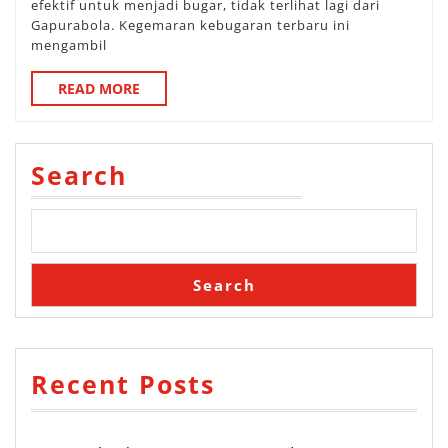
efektif untuk menjadi bugar, tidak terlihat lagi dari
Bersenang
Gapurabola. Kegemaran kebugaran terbaru ini
-
mengambil
senang
READ
READ MORE
dengan
MORE
Gapurabola:
Gila
Search
Kebugaran
Terbaru
Search
Recent Posts