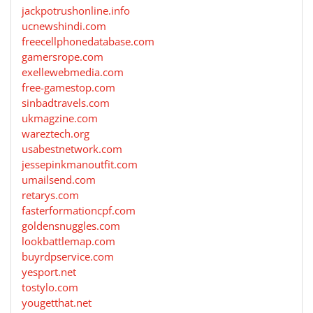
jackpotrushonline.info
ucnewshindi.com
freecellphonedatabase.com
gamersrope.com
exellewebmedia.com
free-gamestop.com
sinbadtravels.com
ukmagzine.com
wareztech.org
usabestnetwork.com
jessepinkmanoutfit.com
umailsend.com
retarys.com
fasterformationcpf.com
goldensnuggles.com
lookbattlemap.com
buyrdpservice.com
yesport.net
tostylo.com
yougetthat.net