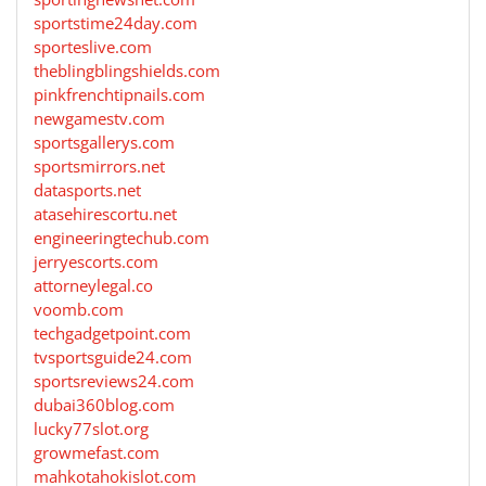
sportstime24day.com
sporteslive.com
theblingblingshields.com
pinkfrenchtipnails.com
newgamestv.com
sportsgallerys.com
sportsmirrors.net
datasports.net
atasehirescortu.net
engineeringtechub.com
jerryescorts.com
attorneylegal.co
voomb.com
techgadgetpoint.com
tvsportsguide24.com
sportsreviews24.com
dubai360blog.com
lucky77slot.org
growmefast.com
mahkotahokislot.com