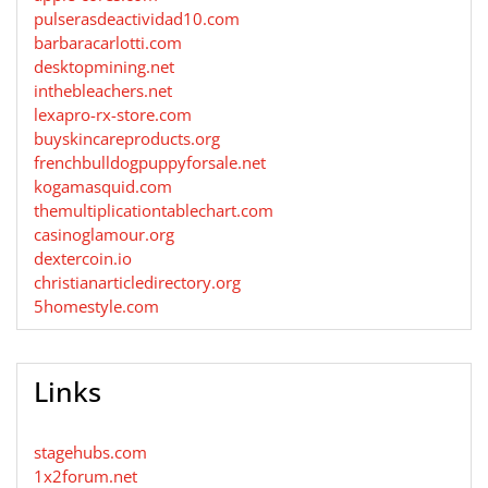
pulserasdeactividad10.com
barbaracarlotti.com
desktopmining.net
inthebleachers.net
lexapro-rx-store.com
buyskincareproducts.org
frenchbulldogpuppyforsale.net
kogamasquid.com
themultiplicationtablechart.com
casinoglamour.org
dextercoin.io
christianarticledirectory.org
5homestyle.com
Links
stagehubs.com
1x2forum.net