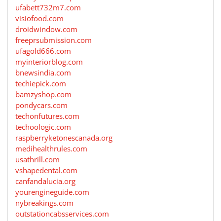
ufabett732m7.com
visiofood.com
droidwindow.com
freeprsubmission.com
ufagold666.com
myinteriorblog.com
bnewsindia.com
techiepick.com
bamzyshop.com
pondycars.com
techonfutures.com
techoologic.com
raspberryketonescanada.org
medihealthrules.com
usathrill.com
vshapedental.com
canfandalucia.org
yourengineguide.com
nybreakings.com
outstationcabsservices.com