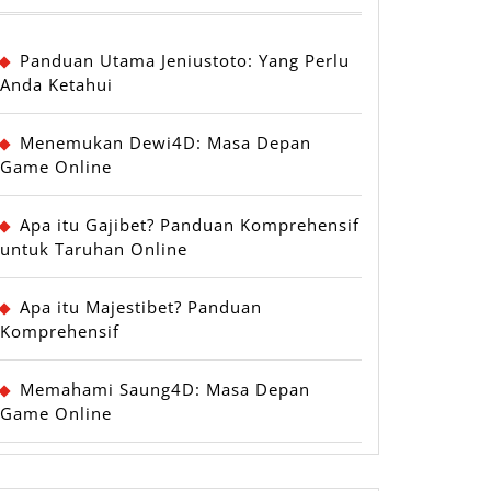
Panduan Utama Jeniustoto: Yang Perlu
Anda Ketahui
Menemukan Dewi4D: Masa Depan
Game Online
Apa itu Gajibet? Panduan Komprehensif
untuk Taruhan Online
Apa itu Majestibet? Panduan
Komprehensif
Memahami Saung4D: Masa Depan
Game Online