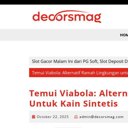
Skip
to
content
HO
Slot Gacor Malam Ini dari PG Soft, Slot Deposit 
Temui Viabola: Alternatif Ramah Lingkungan untu
Temui Viabola: Alter
Untuk Kain Sintetis
October
a
October 22, 2025
admin@decorsmag.com
22,