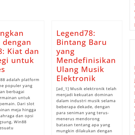
post:
ngkan
Legend78:
r dengan
Bintang Baru
: Kiat dan
yang
egi untuk
Mendefinisikan
Menangkan
es
Ulang Musik
Besar
Legend78:
Elektronik
n88 adalah platform
dengan
Bintang
ne populer yang
[ad_1] Musik elektronik telah
an berbagai
ngan
Win88:
Baru
menjadi kekuatan dominan
rmainan untuk
dalam industri musik selama
Kiat
yang
pemain. Dari slot
beberapa dekade, dengan
inan meja hingga
dan
Mendefini
para seniman yang terus-
lahraga dan opsi
menerus mendorong
88:
Strategi
Ulang
ngsung, Win88
batasan tentang apa yang
sesuatu
an
untuk
Musik
mungkin dilakukan dengan