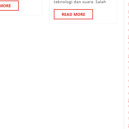
teknologi dan suara. Salah
Sukses
Elektroni
READ
 MORE
MORE
READ
READ MORE
MORE