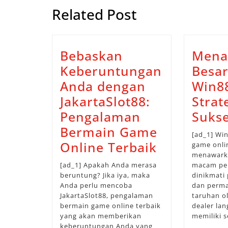
post:
Related Post
Bebaskan
Mena
Keberuntungan
Besa
Anda dengan
Win88
JakartaSlot88:
Strat
Pengalaman
Suks
Bermain Game
[ad_1] Wi
Bebaskan
Online Terbaik
game onli
menawark
Keberuntu
[ad_1] Apakah Anda merasa
macam pe
Anda
beruntung? Jika iya, maka
dinikmati 
Anda perlu mencoba
dan perma
dengan
JakartaSlot88, pengalaman
taruhan o
JakartaSlot
bermain game online terbaik
dealer la
yang akan memberikan
memiliki 
Pengalam
keberuntungan Anda yang