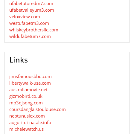
ufabetutoredm7.com
ufabetvalleyum3.com
veloxview.com
westufabetm3.com
whiskeybrothersllc.com
wildufabetum7.com
Links
jimsfamousbbq.com
libertywalk-usa.com
australiamovie.net
gizmobird.co.uk
mp3djsong.com
coursdanglaistoulouse.com
neptunuslex.com
auguri-di-natale.info
michelewatch.us