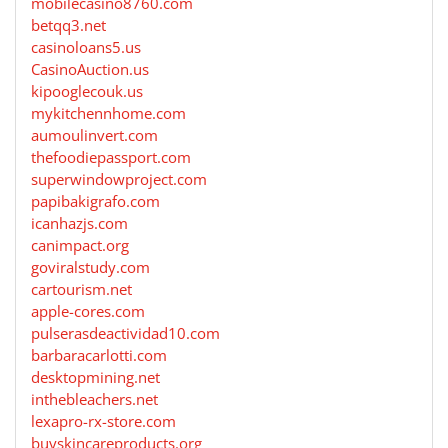
mobilecasino8760.com
betqq3.net
casinoloans5.us
CasinoAuction.us
kipooglecouk.us
mykitchennhome.com
aumoulinvert.com
thefoodiepassport.com
superwindowproject.com
papibakigrafo.com
icanhazjs.com
canimpact.org
goviralstudy.com
cartourism.net
apple-cores.com
pulserasdeactividad10.com
barbaracarlotti.com
desktopmining.net
inthebleachers.net
lexapro-rx-store.com
buyskincareproducts.org