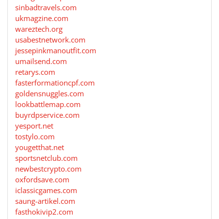
sinbadtravels.com
ukmagzine.com
wareztech.org
usabestnetwork.com
jessepinkmanoutfit.com
umailsend.com
retarys.com
fasterformationcpf.com
goldensnuggles.com
lookbattlemap.com
buyrdpservice.com
yesport.net
tostylo.com
yougetthat.net
sportsnetclub.com
newbestcrypto.com
oxfordsave.com
iclassicgames.com
saung-artikel.com
fasthokivip2.com