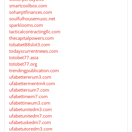
smartcoolbox.com
sohanjitfinances.com
soulfulhousemusic.net
sparklooms.com
tacticalcontractingllc.com
thecapitalpowers.com
tobabet88slot3.com
todayscurrentnews.com
totobet77.asia
totobet77.org
trendingpublication.com
ufabettererum3.com
ufabettermentm4.com
ufabettersum7.com
ufabettinwm7.com
ufabettinwum3.com
ufabetunitedm3.com
ufabetunitedm7.com
ufabetuskedm7.com
ufabetutoredm3.com