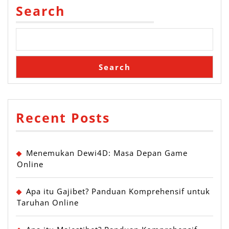
Search
Search
Recent Posts
Menemukan Dewi4D: Masa Depan Game
Online
Apa itu Gajibet? Panduan Komprehensif untuk
Taruhan Online