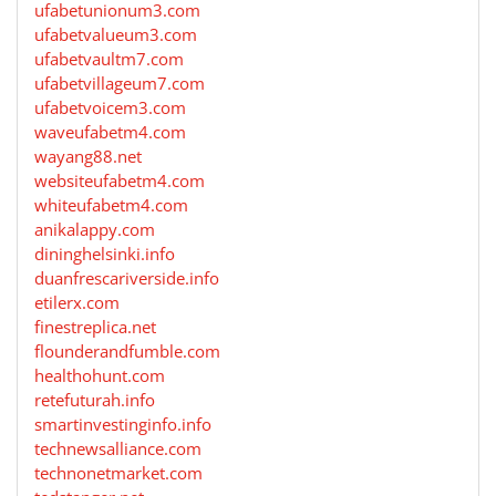
ufabetunionum3.com
ufabetvalueum3.com
ufabetvaultm7.com
ufabetvillageum7.com
ufabetvoicem3.com
waveufabetm4.com
wayang88.net
websiteufabetm4.com
whiteufabetm4.com
anikalappy.com
dininghelsinki.info
duanfrescariverside.info
etilerx.com
finestreplica.net
flounderandfumble.com
healthohunt.com
retefuturah.info
smartinvestinginfo.info
technewsalliance.com
technonetmarket.com