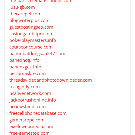
the-parcs-clematiscondos.com
jusu-gb.com
thecarepet.com
blogwriterplus.com
guestpostingseo.com
casinogambitpro.info
pokerplaymasters.info
courseoncourse.com
bantinbatdongsan247.com
bahednog.info
bahenxgek.info
pertamaskre.com
threadsvideoandphotodownloader.com
techgiddy.com
usalivenetwork.com
jackpotrushonline.info
ucnewshindi.com
freecellphonedatabase.com
gamersrope.com
exellewebmedia.com
free-gamestop.com