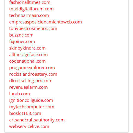
fashionalltimes.com
totaldigitalforum.com
technoarmaan.com
empresasposicionamientoweb.com
tonybestcosmetics.com
buzznc.com
fxjoiner.com
skinbykindra.com
alltherageface.com
codenational.com
progameexplorer.com
rockislandroastery.com
directselling-pro.com
revenuealarm.com
lurab.com
ignitioncoilguide.com
mytechcomputer.com
bioslot168.com
artsandcraftsauthority.com
webservicelive.com