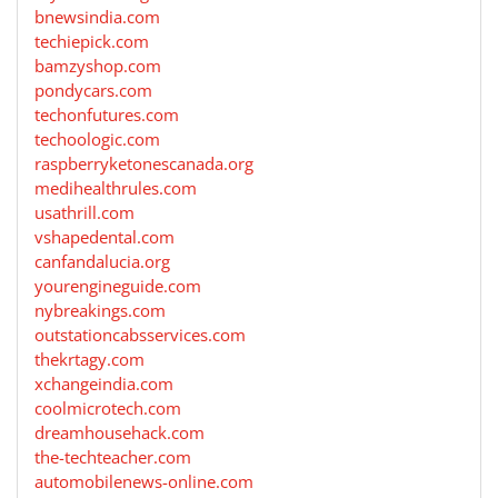
bnewsindia.com
techiepick.com
bamzyshop.com
pondycars.com
techonfutures.com
techoologic.com
raspberryketonescanada.org
medihealthrules.com
usathrill.com
vshapedental.com
canfandalucia.org
yourengineguide.com
nybreakings.com
outstationcabsservices.com
thekrtagy.com
xchangeindia.com
coolmicrotech.com
dreamhousehack.com
the-techteacher.com
automobilenews-online.com