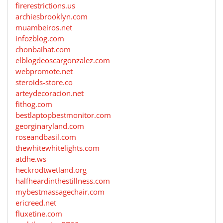
firerestrictions.us
archiesbrooklyn.com
muambeiros.net
infozblog.com
chonbaihat.com
elblogdeoscargonzalez.com
webpromote.net
steroids-store.co
arteydecoracion.net
fithog.com
bestlaptopbestmonitor.com
georginaryland.com
roseandbasil.com
thewhitewhitelights.com
atdhe.ws
heckrodtwetland.org
halfheardinthestillness.com
mybestmassagechair.com
ericreed.net
fluxetine.com